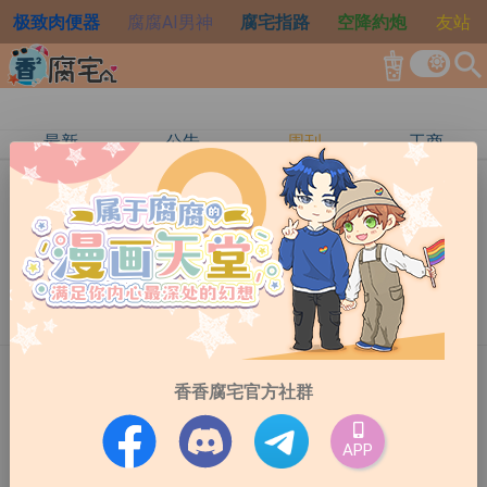
极致肉便器
腐腐AI男神
腐宅指路
空降約炮
友站
search
最新
公告
周刊
工商
周刊
•
阿慘
•
2026-08-01
虐是你得肝肠寸断~黑暗系漫画特辑
看有小姊妹说要虐恋的，不过现在年纪大了比较爱看狗
血拉扯狗血剧情可以更荒诞点不一定会虐但虐很常包含
大量狗血而且现在尺度(不是指黄色)俺感觉没以前大好
13
6
多设定都不太行...没那至种张力了个人观点哈⚠️阅读前
请先确认⚠️本书单仅针对漫画等虚构作品内容进行分享
与讨论。其中可能包含虐恋、黑暗题材、病态关系、极
周刊
•
路过的绅士
•
2026-07-25
香香腐宅官方社群
端情感、犯罪行为、暴力情节、控制欲、执念、复仇等
现实中不值得模仿的设定。请确认：✔ 能够区分虚构作
《绝对会变成BL的世界》
品与现实生活✔ 拥有健全且成熟的价值观✔ 不会将作品
APP
中的行为合理化或带入现实关系✔ 理解故事中的角色行
在正文开始之前，我们要号外一下！我们出道啦！香香
为不代表正确价值观✔ 阅读目的仅限于欣赏剧情、人物
腐宅生活周记（就是妳眼前这个单元）与周记作者我开