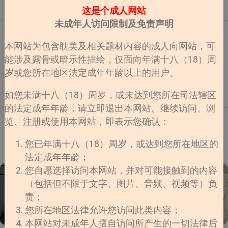
塑造与作品创作每个人都有不同的阅读口味。有人喜欢
展了一次合作一起开了小红书账号！我现在小红书正式
4
4
这是个成人网站
小甜饼，也有人喜欢狗血虐文；有人喜欢救赎文学，也
有了自己的账号之后我会每日进行更新并且分享喜欢且
未成年人访问限制及免责声明
有人喜欢黑暗题材。喜欢某种故事设定 ≠ 认同现实中的
有趣的漫画宝宝们一定要关注我，给我点点赞啊给大家
对应行为。请在尊重他人阅读喜好的同时，也保持独立
跪下了！！！当然在小红书我就可以跟大家可以更加频
周刊
•
阿慘
•
2026-07-18
思考与理性判断。💭 本书单属于「仅限二次元阅读体
繁的互动和大家一起快乐的交流了！好！正文开始！这
本网站为包含耽美及相关题材内容的成人向网站，可
验，请勿代入现实」系列。若无法接受相关题材，建议
本真的有点绝，男主越直，后劲越大宝宝们我先放结
人外宇宙恋爱特辑｜当心动来自另一个星球
能涉及露骨或暗示性描绘，仅面向年满十八（18）周
及时避雷并选择更适合自己的作品。祝大家都能在安全
论。《绝对会变成BL的世界VS绝不想变成BL的男人》
岁或您所在地区法定成年年龄以上的用户。
的阅读范围内享受自己喜欢的故事。甜党慎入，玻璃心
这本，真的很适合晚上一个人缩进被窝里看。那种本来
姐妹们！！人外真的永远有饭吃！！想到小时候看到ET
慎入，晚上情绪不稳定慎入。有些故事不是为了让人觉
被生活折磨得像具会呼吸的尸体，本来还挺平静，看着
恐怖片是能读心，大家把那些小孩当怪物HHHH但人类
得甜，而是为了让人看见爱与执念最极端的模样。有人
看着人开始在床上笑出鹅叫的类型。我当时点开它，纯
真的很容易被未知吸引，这就是不知名的吸引力我每次
如您未满十八（18）周岁，或未达到您所在司法辖区
2
7
被困在过去，有人被困在愧疚里；有人拼命想获得救
粹是被名字骗进去的。“绝对会变成BL”这几个字太会装
看到外星人、异种族或者奇奇怪怪生物设定的时候都会
的法定成年年龄，请立即退出本网站。继续访问、浏
赎，也有人亲手把自己推向深渊。这一期推荐的几部作
了。你一眼看过去，很容易自动脑补出那种满天飞的万
忍不住点进去。看完都会忍不住感叹一句：人类真的很
览、注册或使用本网站，即表示您确认：
品整体氛围都偏沉重，包含黑道、灵异、虐恋、命运纠
人迷、修罗场。有一点套路，有一点无聊，还有一点
容易品尝自己无法理解的存在，那该死的潘多拉好奇
缠与人生遗憾等元素。阅读的时候可能会觉得压抑，却
“嗯这本估计又是老掉牙的按头谈恋爱”的感觉。结果我
心，真是最好的礼物也是最大灾厄可能是来自宇宙深处
1
2
3
4
5
下一页
又会忍不住一直往下看。那种「明知道会心痛，却还是
翻了没几页，脑子里就剩一句：这男主平时真的有在好
的外星人，也可能是拥有特殊形态的未知生命。他们的
您已年满十八（18）周岁，或达到您所在地区的
想知道结局」的故事━━━━━━━━━━━━《要结
好当直男吗。它很妙的一点就在这儿。设定看着眼熟，
语言、文化、思维方式都与我们截然不同，却总能在某
法定成年年龄；
婚的男人》无码点我作者：인혜린心动关键词重逢｜遗
内容一点都不按套路出牌。这是一个纯正的BL宇宙，路
个瞬间让人感受到比同类更纯粹的温柔。准备好一起进
您自愿选择访问本网站，并对可能接触到的内容
憾｜暗恋｜双向救赎｜黑暗系｜虐恋｜执念文学“有些
过转角必定撞到帅哥，医务室拉开帘子必定有人在绝赞
入宇宙了吗？✦ NEBULA／星云PS:另外我觉得这本会上
AD
AD
人消失了很多年，却从未离开过心里。”那种看名字以
壁咚。但男主偏偏是个钢铁直男，为了保住自己的清
台BOM不过最近短篇也别遗憾，感觉这两年短改长的漫
（包括但不限于文字、图片、音频、视频等）负
为是婚恋文，点进去发现是刀子批发市场的类型。给我
白，硬生生把自己逼成了“BL学考研导师”。男主疯狂拔
画不少作者：ENCELADUS心动关键字：韩漫｜人外｜
责；
的感觉特别像一场迟到了很多年的告白。故事从订婚宴
旗那段我还挺能代入的。刚开始你会跟他一起有点懵，
体型差｜治愈系｜宇宙浪漫｜美人受剧情简介：在广阔
开始，却不是幸福的开始，而是旧伤口重新被撕开的瞬
还有点想维持冷静，心里估计也在想：嗯？等一下？事
而未知的宇宙之中，一场跨越种族与生命形态的相遇悄
您所在地区法律允许您访问此类内容；
间。最让人难受的地方在于，他们都曾经拥有改变结局
情是往这个搞笑方向走的吗？然后就会很快发现，这里
悄展开。面对与自己截然不同的存在，主角逐渐学会理
本网站对未成年人擅自访问所产生的一切法律后
的机会，却在年少时错过了彼此。随着真相一点点揭
的空气根本不走安安分分那一挂。男主熟读几百本BL
解、接纳与陪伴，也在彼此靠近的过程中发现了孤独之
Strip.chat
Strip.chat