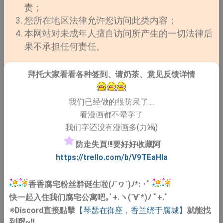
下去。
责；
您所在地区法律允许您访问此类内容；
本网站对未成年人擅自访问所产生的一切法律后
果不承担任何责任。
拜托大家看看各种签到、请奶茶、意见反馈详情
《
恶
我们已经做的很防呆了....
看漫画都不晕字了
我们字还没有漫画多(力竭)
防走失頁!!!要好好收藏阿
https://trello.com/b/V9TEaHIa
香香腐宅粉丝群诞生啦(ﾉ´ヮ`)ﾉ*: ･ﾟ
快一起入住我们腐宅公寓吧｡ﾟ+.ヽ(´∀`*)ﾉ ﾟ+.ﾟ
※Discord直接點擊
【琴瑟在御座，香兰绕于腐城】
就能找
到啰~!!