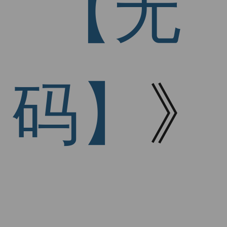
【无
码】
》