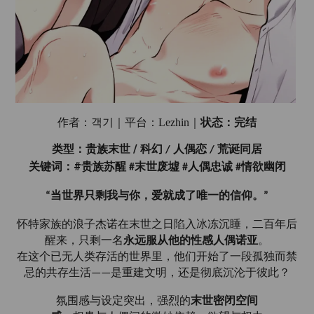
状态：完结
作者：객기｜平台：
Lezhin｜
/
类型：贵族末世
科幻
人偶恋
荒诞同居
/
/
#
关键词：
贵族苏醒
末世废墟
人偶忠诚
情欲幽闭
#
#
#
当世界只剩我与你，爱就成了唯一的信仰。
“
”
怀特家族的浪子杰诺在末世之日陷入冰冻沉睡，二百年后
醒来，只剩一名
永远服从他的性感人偶诺亚
。
在这个已无人类存活的世界里，他们开始了一段孤独而禁
忌的共存生活
是重建文明，还是彻底沉沦于彼此？
——
氛围感与设定突出，强烈的
末世密闭空间