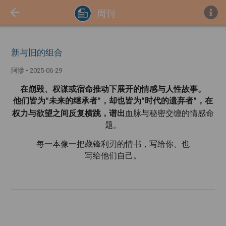
周刊
新与旧的组合
阿慘
•
2025-06-29
在崩毁、权谋或宿命推动下展开的情感与人性故事。
他们皆为
未来的继承者
，却也皆为
时代的遗弃者
，在
“
”
“
”
权力与欲望之间反复横跳，谱出
血脉与秘密交缠的情感命
题。
每一本像一把藏锋利刃的情书，写给你、也
写给他们自己。