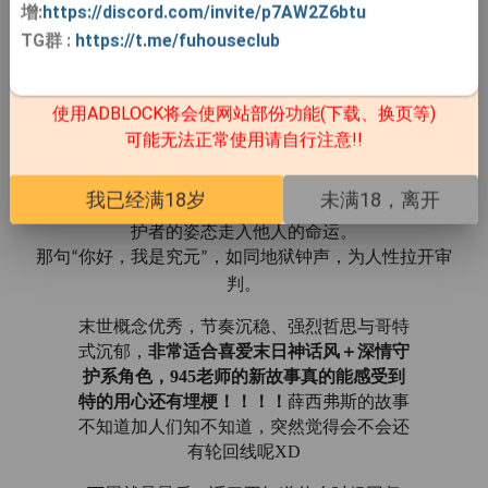
增:
https://discord.com/invite/p7AW2Z6btu
状态：连载中
作者：
945｜平台：Lezhin / Bomtoon｜
/
类型：超自然灾难
永生恐怖
人性反思
黑暗治愈系
TG群
:
https://t.me/fuhouseclub
/
/
#
关键词：
不死世界
猎犬式守护
地狱归来
反乌托邦
#
#
#
死亡不会消失，只是变得更沉默。
使用ADBLOCK将会使网站部份功能(下载、换页等)
“
”
可能无法正常使用请自行注意!!
死亡消失后，人类以为获得了永生，却引来天灾与更大的
毁灭。
我已经满18岁
未满18，离开
城市沦为墓地般的废墟，而
地狱归来的男人
究元，以守
“
”
护者的姿态走入他人的命运。
那句
你好，我是究元
，如同地狱钟声，为人性拉开审
“
”
判。
末世概念优秀，节奏沉稳、强烈哲思与哥特
式沉郁，
非常适合喜爱末日神话风＋深情守
护系角色
，
945
老师的新故事真的能感受到
薛西弗斯
特的用心还有埋梗！！！！
的故事
不知道加人们知不知道，突然觉得会不会还
有轮回线呢
XD