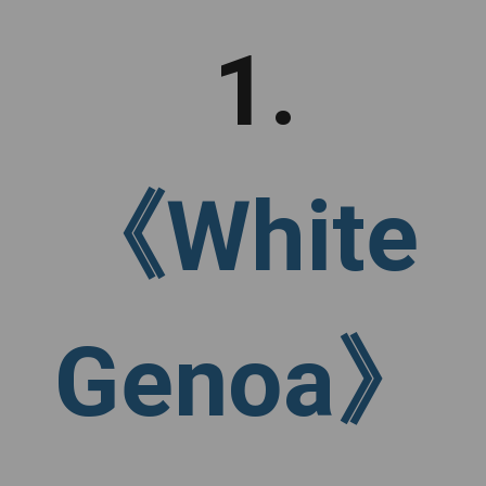
1.
《White
Genoa》