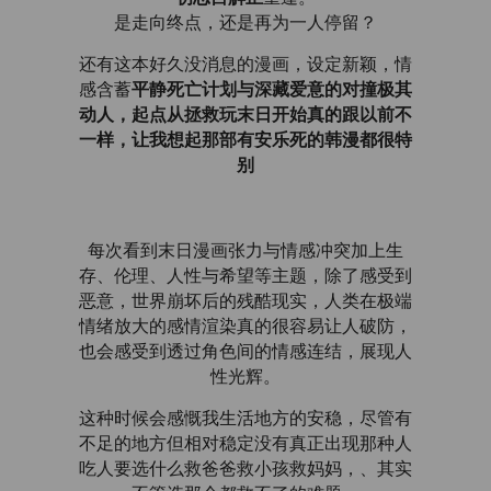
是走向终点，还是再为一人停留？
还有这本好久没消息的漫画，设定新颖，情
感含蓄
平静死亡计划与深藏爱意的对撞极其
，起点从拯救玩末日开始真的跟以前不
动人
一样，让我想起那部有安乐死的韩漫都很特
别
每次看到末日漫画张力与情感冲突加上生
存、伦理、人性与希望等主题，除了感受到
恶意，世界崩坏后的残酷现实，人类在极端
情绪放大的感情渲染真的很容易让人破防，
也会感受到透过角色间的情感连结，展现人
性光辉。
这种时候会感慨我生活地方的安稳，尽管有
不足的地方但相对稳定没有真正出现那种人
吃人要选什么救爸爸救小孩救妈妈，、其实