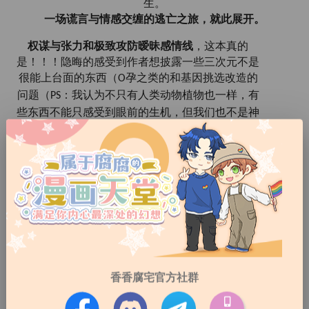
生。
一场谎言与情感交缠的逃亡之旅，就此展开。
权谋
与
张力
和
极致攻防暧昧感情线
，
这本真的
是！！！隐晦的感受到作者想披露一些三次元不是
很能上台面的东西（
孕之类的和基因挑选改造的
O
问题（
：我认为不只有人类动物植物也一样，有
PS
些东西不能只感受到眼前的生机，但我们也不是神
很难去预测到未来是如何
3.《
薛西
香香腐宅官方社群