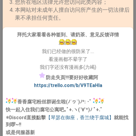
您所在地区法律允许您访问此类内容；
本网站对未成年人擅自访问所产生的一切法律后
果不承担任何责任。
拜托大家看看各种签到、请奶茶、意见反馈详情
我们已经做的很防呆了....
看漫画都不晕字了
我们字还没有漫画多(力竭)
防走失頁!!!要好好收藏阿
https://trello.com/b/V9TEaHIa
香香腐宅粉丝群诞生啦(ﾉ´ヮ`)ﾉ*: ･ﾟ
快一起入住我们腐宅公寓吧｡ﾟ+.ヽ(´∀`*)ﾉ ﾟ+.ﾟ
※Discord直接點擊
【琴瑟在御座，香兰绕于腐城】
就能找
到啰~!!
或是伺服器新