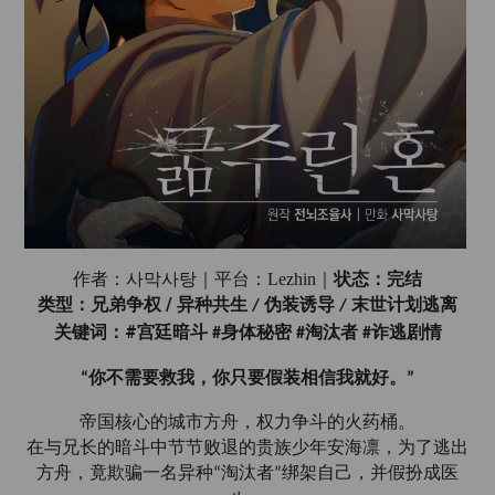
状态：完结
作者：사막사탕｜平台：
Lezhin｜
/
类型：兄弟争权
异种共生
伪装诱导
末世计划逃离
/
/
#
关键词：
宫廷暗斗
身体秘密
淘汰者
诈逃剧情
#
#
#
你不需要救我，你只要假装相信我就好。
“
”
帝国核心的城市方舟，权力争斗的火药桶。
在与兄长的暗斗中节节败退的贵族少年安海凛，为了逃出
方舟，竟欺骗一名异种
淘汰者
绑架自己，并假扮成医
“
”