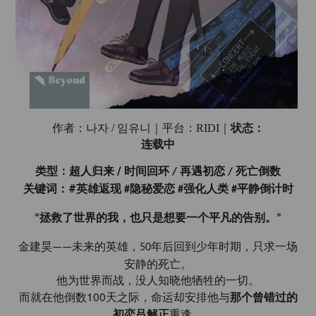
状态：
作者：나자
/ 임유니｜平台：RIDI｜
连载中
/
类型：超人归来
时间回环
再遇初恋
死亡倒数
/
/
#
关键词：
英雄返现
隐秘爱恋
强化人类
平静倒计时
#
#
#
拯救了世界的我，也只是想要一个平凡的告别。
“
”
金建昊
未来的英雄，
年后回到少年时期，只求一场
——
50
安静的死亡。
他为世界而战，没人知晓他牺牲的一切。
100
而就在他倒数
天之际，命运却安排他与
那个曾错过的
初恋吕解正
重逢。