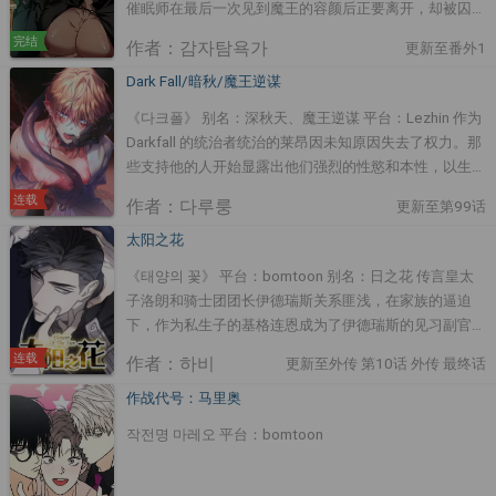
催眠师在最后一次见到魔王的容颜后正要离开，却被囚禁
在地牢中的魔王所吸引，冲动地催眠了他。 催眠师带着
完结
作者：감자탐욕가
更新至番外1
顺从的魔王逃往森林里的新婚之家（？）……
Dark Fall/暗秋/魔王逆谋
《다크폴》 别名：深秋天、魔王逆谋 平台：Lezhin 作为
Darkfall 的统治者统治的莱昂因未知原因失去了权力。那
些支持他的人开始显露出他们强烈的性慾和本性，以生出
一个新的国王来取代你……过去和现在围绕莱昂的男人的
连载
作者：다루룽
更新至第99话
故事。* 本作品包含对暴力和胁迫性行为的描述。使用时
请小心。
太阳之花
《태양의 꽃》 平台：bomtoon 别名：日之花 传言皇太
子洛朗和骑士团团长伊德瑞斯关系匪浅，在家族的逼迫
下，作为私生子的基格连恩成为了伊德瑞斯的见习副官。
基格连恩想拉近他和伊德瑞斯的关系，却意外发现了他和
连载
作者：하비
更新至外传 第10话 外传 最终话
皇太子之间的祕密。
作战代号：马里奥
작전명 마레오 平台：bomtoon