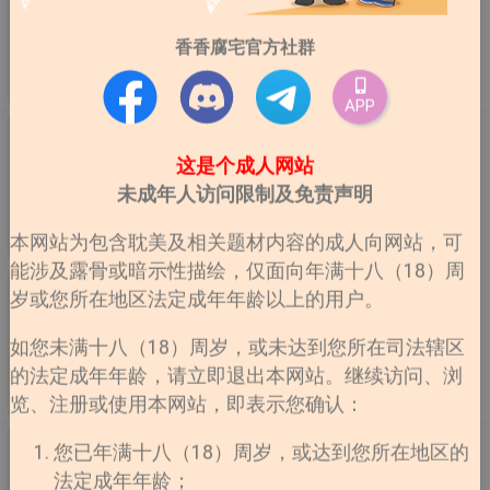
키스 더 트라우마 朱浩（受） 在严厉的父亲阴影下长大，
长期被拿来与异母弟弟贤宇比较，遭受近乎虐待的管教。
香香腐宅官方社群
父亲对他施以暴力，对母亲则冷眼。性格逐渐压抑，直到
遇见洙赫，才第一次感受到温暖。 贤宇（攻/病态弟弟）
完结
作者：874
更新至外传 第2话
对朱浩有着异常的执念，用各种方式折磨他。表面乖巧，
APP
实则扭曲，随着时间推移，执念愈发深重。成年后，仍以
恋爱治愈剂【无码】
“家人”之名束缚着朱浩。 洙赫（攻/温柔假象） 在朱浩最
러브레미디 平台：bomtoon 尹灿率是全体成员都是
这是个成人网站
脆弱时出现，给予他从未体验过的温柔与依靠。朱浩第一
Alpha组成的男子偶像团体「4A」的成员，从小就一直梦
未成年人访问限制及免责声明
次对母亲以外的人产生依赖，甚至萌生爱意。然而，这份
想成为偶像的他，不惜隐瞒自己Omega的身份，靠费洛
“温柔”背后藏着不为人知的深意。
蒙抑制剂撑着。 但某天幸福享受着舞台的灿率却突然晕
本网站为包含耽美及相关题材内容的成人向网站，可
连载
作者：찜
更新至第61话
倒了，原因是身体产生了抗药性，药物对他来说再也没有
能涉及露骨或暗示性描绘，仅面向年满十八（18）周
任何用处⋯只有Alpha的帮助才是唯一的解。 身边都是
爱在月夜降临时
岁或您所在地区法定成年年龄以上的用户。
Alpha的灿率真的能继续平安无事地当偶像吗？他与
사랑은 달이 뜬 밤 찾아온다 平台：Ridibooks
Alpha成员们之间的气氛也开始产生了微妙的变化⋯
如您未满十八（18）周岁，或未达到您所在司法辖区
的法定成年年龄，请立即退出本网站。继续访问、浏
连载
览、注册或使用本网站，即表示您确认：
作者：소운향
更新至第21话
不完整空白【无码】
您已年满十八（18）周岁，或达到您所在地区的
无法适应大学生活的瑛仁，在入学后便偷偷办了休学。
法定成年年龄；