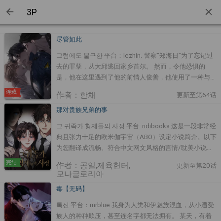
尽管如此
그럼에도 불구한 平台：lezhin. 警察“郑海日”为了忘记过
去的罪孽，从大邱逃回家乡首尔。 然而，令他恐惧的
是，他在这里遇到了他的前情人俊善，他使用了一种与他
过去的创伤有关的新药物。 当海日遇到问题时，一个名
连载
作者：한채
更新至第64话
叫“韩杰”的可疑助手出现在他面前……
那对贵族兄弟的事
그 귀족가 형제들의 사정 平台: ridibooks 这是一段非常经
典且张力十足的欧米伽宇宙（ABO）设定小说简介。以下
为您翻译成流畅、符合中文网文风格的言情/耽美小说文
案： 中文翻译 洛克弗斯家族，一个世代以来只会诞生
完结
作者：공일,제육헌터,
更新至第20话
Alpha 的名门望族。 大长官罗根，虽然温柔体贴，却总
모나글로리아
让人感受到一丝若即若离的距离感。 双胞胎弟弟提贝
毒【无码】
恩，则是每次见面都非要与他争锋相对、互相撕咬。 而
伊洛德，是这个家族中唯一一个 Beta。 在家人们强大的
톡신 平台：mrblue 我身为人类和伊魅族混血，从小遭受
气场夹缝中，伊洛德从小就深刻体会到那股格格不入的异
族人的种种欺压，甚至连名字都无法拥有。 某天，有着