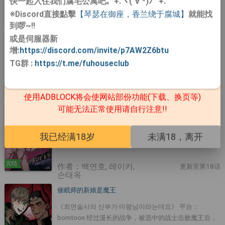
快一起入住我们腐宅公寓吧｡ﾟ+.ヽ(´∀`*)ﾉ ﾟ+.ﾟ
※Discord直接點擊
【琴瑟在御座，香兰绕于腐城】
就能找
连载
作者：단림
更新至第33话
到啰~!!
或是伺服器新
V博士和三个恋人
增:
https://discord.com/invite/p7AW2Z6btu
V 박사와 세 연인 平台:MrBlue
TG群
:
https://t.me/fuhouseclub
连载
作者：다가마
更新至夏日外传02
使用ADBLOCK将会使网站部份功能(下载、换页等)
可能无法正常使用请自行注意!!
Bad habits
버릇없는 놈들 平台：ridibooks
我已经满18岁
未满18，离开
完结
作者：백연호, 레이카,
更新至第18话
손태옥
催眠师的新娘是魔王
《최면술사의 신부가 마왕님이라는데요》 平台：
bomtoon 经过漫长的战争，被选中的战士击败魔王后，