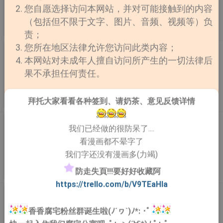
他在学校附近漫无目的地徘徊时，偶然认识了附近书店的
您自愿选择访问本网站，并对可能接触到的内容
老闆志宪。 瑛仁喜欢上了这个彷彿是全世界唯一能理解
（包括但不限于文字、图片、音频、视频等）负
自己的志宪，并向他告白。 然而志宪却说若不能接受他
连载
作者：RISA LISA
更新至第58话
责；
特殊的喜好，就无法接受瑛仁的心意。 「我喜欢看着自
您所在地区法律允许您访问此类内容；
己的男友和别人交缠。」 不想失去志宪的瑛仁决定迎合
也许每天都会下雨
他的愿望，虽然痛苦，却也逐渐对这样的行为习以为常…
本网站对未成年人擅自访问所产生的一切法律后
아마도 매일 비 平台：bomtoon. 供奉"富饶之神"的邪
果不承担任何责任。
教"妖天教"。 去那里进行潜入采访的记者"基俊"目睹了意
外的场面。 辽天教的教主"熙玺"将自己的身体用作通道，
即，通过性关系向信徒们分发"丰饶"。 想要通过希赛得到
拜托大家看看各种签到、请奶茶、意见反馈详情
连载
作者： 휘를,남동
更新至第50话
神的祝福的信徒们， 所有人都开始向他乱交... “我想我已
经进入了一个非常疯狂的地方。”
一攻两受
我们已经做的很防呆了....
몰입하고 싶지 않아![단편집] 平台：ridibooks
看漫画都不晕字了
我们字还没有漫画多(力竭)
防走失頁!!!要好好收藏阿
完结
作者：SIBI
更新至第11话
https://trello.com/b/V9TEaHIa
妄想的边界
미혹의 경계 平台：bomtoon
香香腐宅粉丝群诞生啦(ﾉ´ヮ`)ﾉ*: ･ﾟ