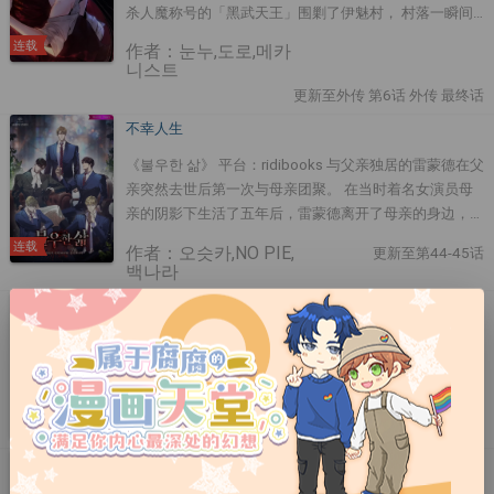
质感，因此他也比任何人都更渴望得到家人的爱。 然
杀人魔称号的「黑武天王」围剿了伊魅村， 村落一瞬间
而，伊洛德却从来都不知道—— 这两个 Alpha 兄弟，其实
变成了废墟，我也失去了唯一的家人。 为了用「伊魅之
连载
作者：눈누,도로,메카
从很久以前就一直注视着他。 而且那种眼神，绝对不只
毒」向黑武天王报仇，我伪装成画员潜入倍达国， 但要
니스트
是单纯的兄弟之情。 「伊洛德，医生不是说了……你也有
留在极其鄙视伊魅族的黑武天王身边并不容易，这是场赌
更新至外传 第6话 外传 最终话
可能怀孕吗？」 「我那傻弟弟。我们之间，可从来就不
上性命的復仇。 然而他对我的紫色眼睛，渐渐开始有了
是什么平凡的兄弟。」 当哥哥与弟弟终于不再隐藏，彻
不幸人生
反应…
底展露出那病态又压抑的占有欲时， 伊洛德一直以来所
《불우한 삶》 平台：ridibooks 与父亲独居的雷蒙德在父
深信的「家族」表象，瞬间崩塌殆尽。 渴望被爱的
亲突然去世后第一次与母亲团聚。 在当时着名女演员母
Beta，与企图将他据为己有的 Alpha 们。 隐藏在洛克弗
亲的阴影下生活了五年后，雷蒙德离开了母亲的身边，进
斯家族背后那扭曲的真相，即将揭晓。
入了偏远地区的一所寄宿学校。 尽管外表雄伟，像一座
连载
作者：오슷카,NO PIE,
更新至第44-45话
古老的城堡，但学校却像一座监狱，所有的学生都和雷蒙
백나라
德处境相似。 休、乔治、西蒙和杰罗姆出现在雷蒙德面
Dearest【无码】
前，雷蒙德回忆起自己作为宠物度过的五年，心中充满了
复仇。而且…… 没过多久，雷蒙德就发现自己被扔进去的
디어리스트 平台：bomtoon 律师朱泰悟因为前恋人带着
地方是一个巨大的笼子，里面装满了戴着虚伪面具的野
证据资料潜逃， 再加上一直以来想要买的「格林庄园」
兽。
建案价格突然提高，他感到十分头痛。 正当此时，知名
演员迪纶的经纪人却突然向朱泰悟提出了一个提议， 只
连载
作者：청운
更新至第54话
要答应这项提议，就可以帮助朱泰悟获得「格林庄园」。
明明知道这是个居心不良的提议，朱泰悟还是决定要答
Kiss the trauma【无码】
应，他可以顺利获得想要的「格林庄园」吗？