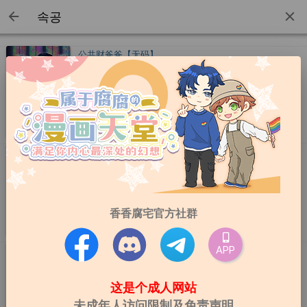
公共财爸爸【无码】
공공재가 된 아버지! 身为Beta的朴泰元和一名育有一
子，还离过两次婚的Alpha结婚后，幸福的日子过没多
久，丈夫就死于一场车祸。 因此，他决定和丈夫留下的
孩子——安尚禹成为一家人，并成为孩子真正的父亲。 在
连载
作者：백휴,속공
更新至第36话
丈夫过世之后，泰元好不容易听见尚禹叫自己「爸爸」，
却发现尚禹竟然想对自己做出不可言喻的举动，眼神看起
错误世界【台版】
来也像个恶魔般邪恶⋯⋯
에러세계 这本是类动画的互动式漫画(请自己用按键翻页
游玩或是去正版看pv体验类似漫画不要再问我们为啥一
直重复请仔细看漫画好吗 「BeyondWorld」是一款能让
香香腐宅官方社群
人身历其境的虚拟实境游戏。就在重大更新即将上线之
完结
作者：속공
更新至后记
际，开发组长「孔亨道」在游戏内发现了一个严重的
APP
Bug。更糟的是除了他之外，所有管理者的帐号竟然同时
办公室后宫
被封锁，无法登入。在部下「韩秀振」的支援下，他成功
《오피스 하렘 에디션》 平台：ridibooks 年末也不能请
登入游戏，却不知道为什么被困在关卡之中。登出的唯一
这是个成人网站
年假的理由！ 不能被发现的办公室幻想！ 所谓「办公室
条件，就是必须完成某个来自神秘存在的任务！为此，亨
未成年人访问限制及免责声明
后宫」是一款美少年恋爱模拟游戏，周仁守作为这款游戏