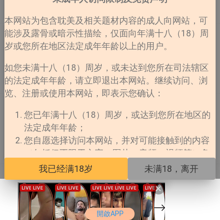
道只好开始执行那个荒谬至极的任务…
的忠实玩家在某天突然附身到了游戏主人公上。而想要回
完结
作者： 속공
更新至全一话
本网站为包含耽美及相关题材内容的成人向网站，可
到原来的世界，就要攻略所有对象的好感度，为此周仁守
开始了他的奇幻剧情...
部长，您辛苦了
能涉及露骨或暗示性描绘，仅面向年满十八（18）周
岁或您所在地区法定成年年龄以上的用户。
《부장님, 노고가 많으십니다》 平台：??????? 格极其恶
劣的部长，现在遇到了自己的对头，对方怎么会查出那些
如您未满十八（18）周岁，或未达到您所在司法辖区
事？现在他打算对自己做什么？
的法定成年年龄，请立即退出本网站。继续访问、浏
连载
作者：속공
更新至第8话
览、注册或使用本网站，即表示您确认：
大物展
您已年满十八（18）周岁，或达到您所在地区的
《대물전》 平台：peanutoon 为了每年1次的祭典，拥
法定成年年龄；
有特殊能力的姜宪被要求编撰大物展。在寻找素材的过程
中，他遇到了来自西大陆的使者...
您自愿选择访问本网站，并对可能接触到的内容
（包括但不限于文字、图片、音频、视频等）负
完结
作者：속공
更新至第46话 完
责；
我已经满18岁
未满18，离开
您所在地区法律允许您访问此类内容；
×
本网站对未成年人擅自访问所产生的一切法律后
果不承担任何责任。
開啟APP