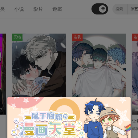
分类
小说
影片
遊戲
完结
连载
连
话
도봉
第14话
ZACK
第45话
k
镜头外的OST
TEN【台版】
身为贴身保镖的孔知韩，暗恋明星雇主经纪人的心意，竟意外被当红巨星金晨宇发现了！为了不让秘密曝光，知韩不得不接受晨宇提出那些充满越界与私心的过分要求。此时晨宇又遭到跟踪狂骚扰，两人顺理成章开启了同居生活。面对任性妄为的坏心年下男，知韩虽然满心无奈，却在不知不觉中被对方彻底玩弄于股掌之间……这段充斥着秘密与胁迫的关系，最终将走向何方？....
카메라 밖 OST 平台：Mr. Blue ....
「到底为什么会受伤，连自己都说不清楚。」曾经是二线偶像的闵志皓，在内心满是慌乱与空洞的状态下结束了偶像生涯。他原以为自己会就此淡出娱乐圈，却因代替前成员出演综艺节目，意外与憧憬已久的顶级演员姜泰延相遇，甚至还卷入了一场短暂却轰动的绯闻。演艺圈史上首度出现的同性绯闻，最终被轻描淡写地当作插曲带过。然而，与不愿再见到的前成员朴弦道重逢后，一连串始料未及的事件接踵而来，让志皓的隐退计画一次次被打乱…志皓最终将如何直面自己无法言说的伤痛？而那道伤口，又会由谁来陪他一起愈合？....