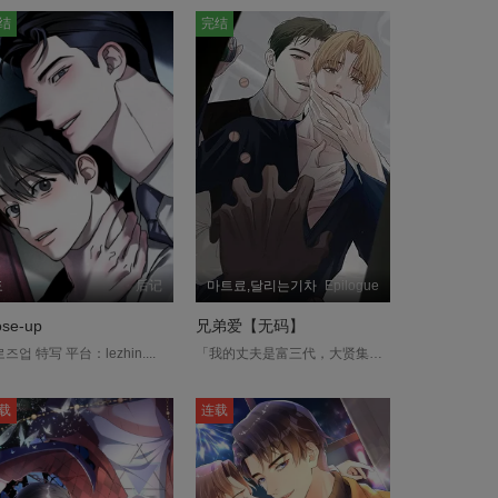
结
完结
됴
后记
마트료,달리는기차
Epilogue
ose-up
兄弟爱【无码】
즈업 特写 平台：lezhin....
「我的丈夫是富三代，大贤集团的继承人，优性Alpha，而且是盲人。」 虽然是以资助人和配偶的条件缔结的关系，但我们夫妻间有特别的规则，那就是为了确认是否外遇，每晚都必须让丈夫进行身体检查，以及即便条件中有怀孕这一项，但除了发情期和易感期外不得发生关系。 为了偿还因为亲哥哥而背负的债务，必须加快这停滞不前的关系，就算是接受小叔的帮助…....
载
连载