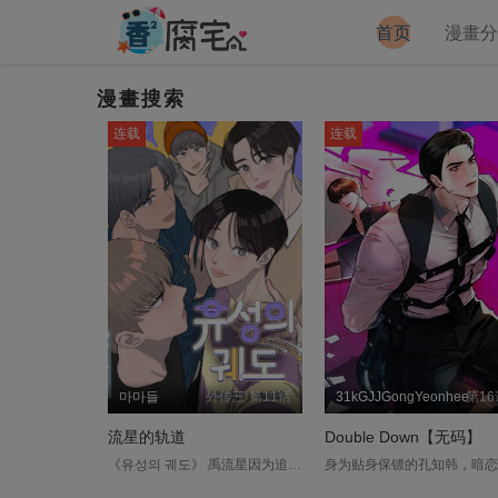
首页
漫畫
漫畫搜索
连载
连载
마마들
外传三 第11话
31kGJJGongYeonhee
第16
流星的轨道
Double Down【无码】
《유성의 궤도》 禹流星因为追着自己喜欢的人一起成为练习生，最后却因为种种原因没办法出道，选择作为经纪人过着平凡的生活。后来自己负责的艺人闯下大祸，被迫背黑锅的他对自己的人生大失所望，却在绝望之际获得回到过去的机会！这一次，他一定会努力争取出道，成功改变未来。 ....