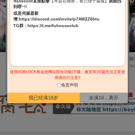
※Discord直接點擊
【琴瑟在御座，香兰绕于腐城】
就能找
到啰~!!
或是伺服器新
增:
https://discord.com/invite/p7AW2Z6btu
TG群
:
https://t.me/fuhouseclub
话
누무
第43话
灰崎 めじろ
番外
深渊【第二季无码】
游郭情缘
娱
2队预备役‘闵志豪’的偶像生活只在内心留下了混乱. 本计划就此离开演艺界的志豪 作为替补出演综艺节目,遇到了平时憧憬的顶级演员‘姜泰延’,卷进了绯闻. 虽然首个同性绯闻被人当成意外事件就此了结了 但又跟不想有牵扯的同事‘朴贤道’重逢, 接连发生了其他计划外的事情,隐退的事就一拖再拖... 如何发现自己的伤口,又跟谁一起治愈呢? #演艺圈#三角关系#初恋#美男攻#多情攻#异性恋攻#幼稚攻#单恋受....
※第二季开始为无码版本 申海温因同性恋绯闻被公司冷冻，却有一位从出道初期就支持自己的粉丝。多亏了这位粉丝，才能撑过这段被冷冻的艰难时期。某一天，申海温突然收到了金主的提案，但条件是要和金主⋯这到底是福还是祸呢？而且最近回家后经常听见奇怪的声音，是错觉吗？好像有人在监视自己！....
ゆうかく縁结び 「我来迎接你了喔 昴良」 人气演员昴良拥有“吸引“人类及非人类的体质。 他利用这个体质进入演艺圈，却被伪造出的丑闻逐了出去。 出现在走投无路的昴良面前的是过于美丽的九尾狐•黑旦！ 他把昴良拐到常世中，并告诉他要在为“非人类“而设的游郭中工作--...!? 腹黑高富帅狐狸×超受欢迎的傲娇演员的浓厚溺爱生活....
使用ADBLOCK将会使网站部份功能(下载、换页等)可能无法正常使
用请自行注意!!
免责声明
我已经满18岁
未满18，离开