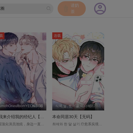
请奶
茶
载
连载
umohOneulbomYEONBOB
第18话
식목,밀, 토끼풀,이서해
第23话
让我来介绍我的经纪人【无码】
本命同居30天【无码】
韩国顶尖演员池炫，身边一直有位陪伴他七年的经纪人—恩护。个性挑剔难搞的池炫，唯独把恩护视为最特别的存在。但恩护有个秘密：他一直默默喜欢着池炫。就在这段长年单恋逐渐变得疲惫时，两人却一起接下了综艺节目《我的专属经纪人》的出演邀约。而在节目访谈中，恩护也终于说出了那句藏在心底已久的话—「我有喜欢的人。」友达以上恋人未满。这段无法定义的关系，究竟会走向什么样的结局？....
최애와 한 달 살기 疗愈系实境综艺《欧洲生活30天》。新人演员廷园，竟然在自己的首档固定综艺里，迎面撞上了他此生最爱的偶像权海云。既然无处可逃，廷园立下了铁规：绝对不能暴露粉丝身分！还有，绝对要和权海云保持安全距离！「我是为了跟你用同一个房间才来的。毕竟要来这里，才能和廷园当室友啊。」可是，权海云不知为何，竟不断对廷园亲昵地主动靠近。「廷园，其实啊，事前会议并不是我们第一次见面。」甚至抛出了这样的震撼发言……....