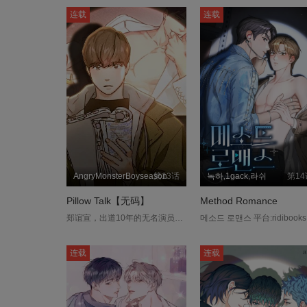
连载
连载
AngryMonsterBoyseason
第13话
녹하,1gack,라쉬
第14
Pillow Talk【无码】
Method Romance
郑谊宣，出道10年的无名演员，总是尽心尽力消化被赋予的所有角色。在某个寒冷的秋夜，他一如往常、毫无怨言地完成了艰辛的拍摄，并巧遇了世界级巨星车毅舟。「对了，你是谊宣吧？」演员车毅舟，从出道那一刻起就是话题焦点的顶级巨星，虽然同为演员，对谊宣来说却是另一个世界般的遥远存在。本该擦肩而过的相遇…「方便的话，要不要去喝一杯？」「我不会耗费时间在没兴趣的人身上。」在主动出击的车毅舟影响下，谊宣的世界开始产生了变化。不需要特别努力，就会主动靠近的温暖存在；在漫长的无名岁月中，赏识那份从未熄灭的热情与不懈努力的贵人。「没事的，我不会有别的想法。」然而，不知从何时萌生的情感，逐渐与谊宣的决心背道而驰。....
连载
连载