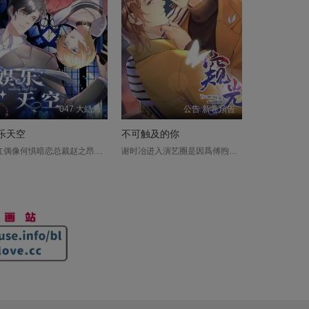
047 大結局
公告 新卷預告
乐天空
不可触及的你
当红偶像何惧暗恋总裁赵之昂，却在自己主动示爱献身未遂之际，意外和他互换身体。赵之昂不得不硬着头皮逐梦演艺圈。此后两人数次互换，意外频出，只有亲吻才能暂时换回，彻底解决问题前，两人只好绑定在一起。一番调查下两人才得知，这次身体互换是有人觊觎何惧的身份地位，暗中捣鬼之故..........
谢时冶进入演艺圈是因爲傅煦，努力想红也是因爲傅煦。傅煦是他的梦，傅煦是他的光。结果他红了，傅煦却退圈了？？谢时冶一句脏话不知当讲不当讲。....