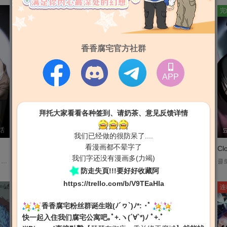
连载
连载
完
香香腐宅官方社群
APP
拜托大家看看各种签到、请奶茶、意见反馈详情
话
W.NALPARIHUNTER
第17话
桂
第一季 后记
我们已经做的很防呆了....
看漫画都不晕字了
Happy Twogether【无码】
深秋入冬ABO【无码】
Cl
我们字还没有漫画多(力竭)
메소드 로맨스 平台:ridibooks 顶级演员朴世夏，他那完美的日常里闯进了“本命”?!完美主义的天花板，顶级演员朴世夏。还有垮掉的偶像组合中可靠的队长，孙智言。两人一同被选为电影《Brotherhood》的主人公。与电影中通过解决事件而逐渐彼此靠近的角色不同，吵闹活泼的智言与安静的原则至上主义者世夏，看起来就像水和油一样。然而有一件谁也不知道的致命秘密--那就是朴世夏是孙智言的铁杆粉丝!与想要保持距离的心情相反，智言却像推土机一样往世夏这边猛冲，一边缠着他喊“教我演戏吧”! 最终到了第二天早上，事情开始想着不可控的方向发展…....
四年前，偶像团体DREAMBOY因为卷入某件丑闻而名声大跌，最终走上解散的命运。如今……为生活所困的DREAMBOY前成员「Happy」金在瑛在打工外送途中，听说队长秀谦在夜店醉倒的消息而赶往现场。在那里，和在瑛有着相同的艺名，但不同于在瑛，最近最受欢迎的rapper兼制作人「Happy」─禹丞旼。救了因为光敏性癫痫发作而昏倒的在瑛，并向他提出合作的邀请…「你知道我是谁吧？跟我合作一首歌吧。」....
《深秋入冬》ABO+演员paro Beta忠犬新人演员╳Alpha美人资深演员 以往只能出演小配角的演员蓝秋(β)，幸运得到电影男主的位置，没想到还与大前辈严冬(α)进行床戏？！ 严冬拥有让人难以接近的费洛蒙，蓝秋则感受不到任何费洛蒙，两人在演戏过程中逐渐变得亲密，蓝秋提出了想要交往的愿望，而严冬只想当砲友，折衷之下蓝秋成为了『试用期男友』。....
클로
防走失頁!!!要好好收藏阿
https://trello.com/b/V9TEaHIa
连载
连载
连
香香腐宅粉丝群诞生啦(ﾉ´ヮ`)ﾉ*: ･ﾟ
快一起入住我们腐宅公寓吧｡ﾟ+.ヽ(´∀`*)ﾉ ﾟ+.ﾟ