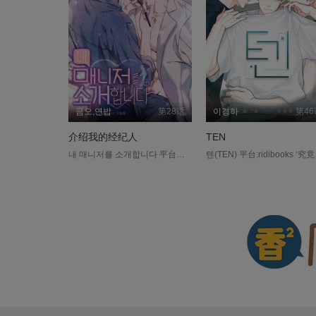
금오,연밥
第28话
이경하
第46
介绍我的经纪人
TEN
내 매니저를 소개합니다 平台：ridibooks ....
텐(TEN) 平台:ridibooks ‘究竟被什么伤害了,我都不是很清楚.’ 