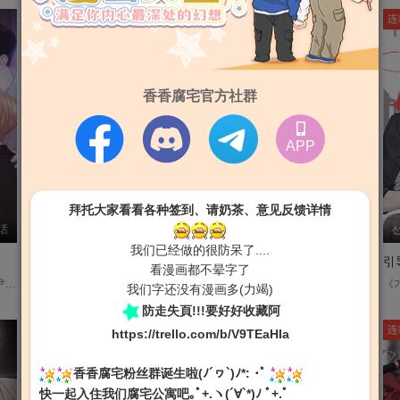
连载
连载
连
香香腐宅官方社群
APP
拜托大家看看各种签到、请奶茶、意见反馈详情
话
이차연
第52话 脱皮 (25)
딩동
第43话
我们已经做的很防呆了....
太阳班幼儿园同学【无码】
炎之束缚
引
看漫画都不晕字了
러브레미디 平台：bomtoon 尹灿率是全体成员都是Alpha组成的男子偶像团体「4A」的成员，从小就一直梦想成为偶像的他，不惜隐瞒自己Omega的身份，靠费洛蒙抑制剂撑着。 但某天幸福享受着舞台的灿率却突然晕倒了，原因是身体产生了抗药性，药物对他来说再也没有任何用处⋯只有Alpha的帮助才是唯一的解。 身边都是Alpha的灿率真的能继续平安无事地当偶像吗？他与Alpha成员们之间的气氛也开始产生了微妙的变化⋯....
햇님반 유치원 동기 平台 : bomtoon 在女人灭绝、魔鬼横行的遥远未来，六名拥有神秘过去的男子再度齐聚于私立保全组织「斯坎诺」。 刚登场就失去记忆、还莫名其妙成为众人眼中钉的吉恩，一边要对抗兇残魔鬼，一边还得拼凑自己支离破碎的过去，日子过得比旋风还混乱。 血腥中带点荒谬，刺激裡夹杂笑料——这究竟是科幻BL，还是搞笑BL!?....
《얀의 결박》 平台：bomtoon ※这部作品包含了强压性关系，情感照明等可能引发精神创伤的素材。请参考作品使用。 负责调查毒品流通犯罪的CBI要员本杰明巴克， 在追踪主要嫌疑人黑手党头目伊恩•巴斯蒂的过程中被抓获。 本杰明睁开眼睛，感到疼痛难忍。 悬在一间满是自己未知的刑具的房间里， 知道了那里是李安恶毒的顾问长,也是谁都无法逃脱的他的秘密所在。 在无休止的拷问下也不屈服的本杰明留在李安身边,试图揭开毒品组织的秘密。 "坚持, 本杰明...! 必须逃离这个地狱...!"....
我们字还没有漫画多(力竭)
防走失頁!!!要好好收藏阿
连载
完结
连
https://trello.com/b/V9TEaHIa
香香腐宅粉丝群诞生啦(ﾉ´ヮ`)ﾉ*: ･ﾟ
快一起入住我们腐宅公寓吧｡ﾟ+.ヽ(´∀`*)ﾉ ﾟ+.ﾟ