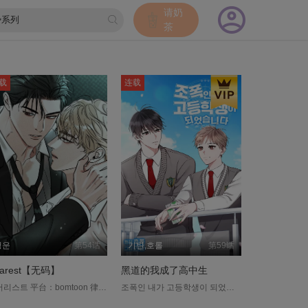
请奶
茶
载
连载
청운
第54话
기탄,호롤
第59话
earest【无码】
黑道的我成了高中生
디어리스트 平台：bomtoon 律师朱泰悟因为前恋人带着证据资料潜逃， 再加上一直以来想要买的「格林庄园」建案价格突然提高，他感到十分头痛。 正当此时，知名演员迪纶的经纪人却突然向朱泰悟提出了一个提议， 只要答应这项提议，就可以帮助朱泰悟获得「格林庄园」。 明明知道这是个居心不良的提议，朱泰悟还是决定要答应，他可以顺利获得想要的「格林庄园」吗？....
조폭인 내가 고등학생이 되었습니다 平台：ridibooks 故事讲述从未接受过正规教育、但梦想上学的黑帮混混「金德八」，为了救一个因校园暴力自杀的男孩「宋以宪」而出了车祸，当他醒来之后，却发现自己附身在这个男孩的身体内。 「宋以宪」身体+「金德八」心的他，决定去报復以前欺负宋以宪的人，但此时，宋以宪单恋的男生「崔世景」，却发现了他不是宋以宪……....