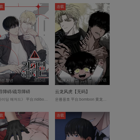
载
连载
선선,청년
第85话
남해,시원
第37话
导障碍/疏导障碍
云龙风虎【无码】
《가이딩 해저드》 平台:ridibooks 李泰健，一位因创伤而拒绝接受疏导的哨兵。 他的新向导徐恩成尝试了他以前从未见过的温和疏导。 从不越界的徐恩成这种态度放大李泰健的怀疑， 导致李泰健暴露了自己的真实感受。 以嚮导和哨兵身份相识的两人，各自对过去的记忆各有不同……？....
운룡풍호 平台:bomtoon 黄龙派与黑虎派是大韩民国排名第一、二的犯罪组织，也是彼此的宿敌，两个组织的老大焕云龙和犯风虎也势必在所有大大小小的事情上起冲突。 但就在某一天，一个喊着他们「把拔！」的超可爱小男生被送到两个人面前，要好好照顾他，才有机会得标鉅额建案?!这到底是什么状况？....
载
连载