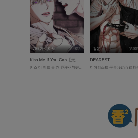
ZIG,기호,마노
第48话
청운
第60
Kiss Me If You Can【无码】
DEAREST
키스 미 이프 유 캔 乔许亚与好莱坞巨星、米勒家族的狂犬「切斯‧米勒」，因一场意外而有了难以割捨的牵绊，甚至留下了一个孩子。 多年后，他独自抚养孩子长大，却因母亲病倒急需庞大医药费，不得不再次踏入切斯的世界，接受贴身保镳的职位。 幸好切斯早已忘记过去的事，让乔许亚暂时松了一口气。可每当面对这个「脸蛋绝美、脾气糟糕」的男人，他的心跳却总是不受控制，冲突也在不断升温—— 「只要能撑过那隻疯狗切斯‧米勒六个月，我就能全身而退。」....