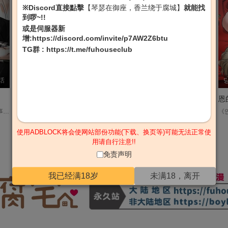
※Discord直接點擊
【琴瑟在御座，香兰绕于腐城】
就能找
到啰~!!
或是伺服器新
增:
https://discord.com/invite/p7AW2Z6btu
TG群
:
https://t.me/fuhouseclub
话
LAPIS
第79话
일주,두햄,마린코드
外传 第8话
妖精的山枝梦
不要欺负小狗！【无码】
恩
디어리스트 平台:lezhin 律师事务所的律师泰伍，因携带证据失踪的前情人而感到困扰。 再加上，从以前就想要的绿色住宅购买变得困难时， 他决定与偶然结识的着名演员迪伦过夜。 不知道自己最终会不会后悔做这个选择.......
《산가지는 도깨비의 꿈을 꾼다》 平台：peanutoon 山枝鬼怪之梦 由于从小受到的诅咒，民灿只能靠猎鬼苟延残喘。 有一天，他从像家人一样信任的权廉那里收到了“大人物”的建议。 只要抓住"那家伙"就能过平凡的生活！ 民灿到达"那家伙"所在的地方后，遇到了称自己为"金瑞浩"的男人... "终于回来了，金抒호...！！！ 我不会让你再逃跑了，只要是你的气味，我都记得。" 遇见那个地址写错了很久的家伙！ 民灿能安全地追捕那家伙吗？....
《강아지는 건드리지 마라》 平台：bomtoon 犬兽人甄希圣从小被父母抛弃，在赌场长大的他把接纳自己的朴建泰当成唯一的家人。 某天替建泰哥跑腿时遭到袭击，受伤的甄希圣变回了小狗的样子。 当希圣再次睁开眼时… 「这脏兮兮的小狗是怎么回事？」 「王八蛋…放开我！」 甄希圣糊里糊涂地变成了食人狼尹致英的宠物小狗!? 并在食人狼充满关爱及细心的照料下，展开了新的生活， 「小狗狗，我应该不会吃掉你。」 想逃离食人狼的小狗和被小狗深深迷住的食人狼，将展开一段惊险的同居故事！....
使用ADBLOCK将会使网站部份功能(下载、换页等)可能无法正常使
用请自行注意!!
1
2
3
4
5
下一页
免责声明
我已经满18岁
未满18，离开