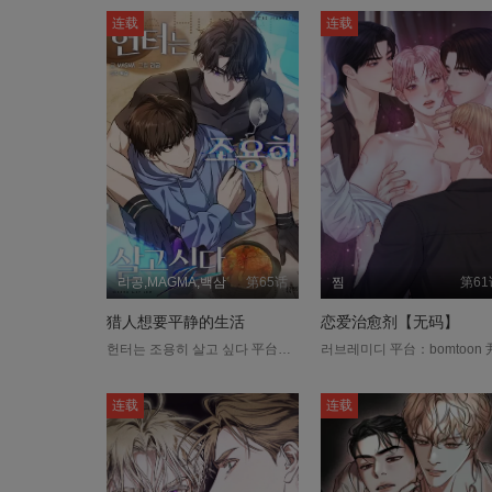
连载
连载
리공,MAGMA,백삼
第65话
찜
第61
猎人想要平静的生活
恋爱治愈剂【无码】
헌터는 조용히 살고 싶다 平台：ridibooks 11年前，随着巨大的裂缝出现，一些人面前出现了被称为“系统”的存在，“车义宰”觉醒为“猎人J”，成为了世界的英雄。 在关闭西海上出现的1级裂缝的战斗中，义宰失去了44位同伴，当他再次睁开眼时，却发现自己独自存活于8年后的未来。“义宰”终于决定过上平静的生活。 然而，开始新生活的打工处竟是猎人的美食店，偏偏发现义宰是觉醒者的人正是猎人排行榜第一名“李士英”？！ “奇怪了！我们在哪里见过吗？” 义宰真的能过上平静的生活吗？....
连载
连载