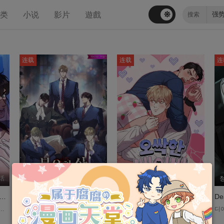
分类
小说
影片
遊戲
连载
连载
连
话
오슷카,NO PIE,백나라
第44-45话
무스,이나이,평요
第49话
主之妾的生存之道【无码】
不幸人生
阴森森宝贝
D
飢寒交迫的生活。 他靠着在街头乞讨、当老千过生活，甚至被捲入丐帮与魔教的大战中，幸好最后存活了下来。 没想到就在此时，唐小云被自己的父亲和弟弟绑架回唐门，还要将他送给魔教主当小妾。 但是不行啊！因为小云就是魔教主一直在追捕的那个「睡了就跑」的人…!? 反正横竖都是死，先进到魔教裡面，再好好发挥街头生活时练就出的生存技能，作为魔教主的小妾努力活下去吧！....
《불우한 삶》 平台：ridibooks 与父亲独居的雷蒙德在父亲突然去世后第一次与母亲团聚。 在当时着名女演员母亲的阴影下生活了五年后，雷蒙德离开了母亲的身边，进入了偏远地区的一所寄宿学校。 尽管外表雄伟，像一座古老的城堡，但学校却像一座监狱，所有的学生都和雷蒙德处境相似。 休、乔治、西蒙和杰罗姆出现在雷蒙德面前，雷蒙德回忆起自己作为宠物度过的五年，心中充满了复仇。而且…… 没过多久，雷蒙德就发现自己被扔进去的地方是一个巨大的笼子，里面装满了戴着虚伪面具的野兽。....
오싹한 베이비 平台：ridibooks ....