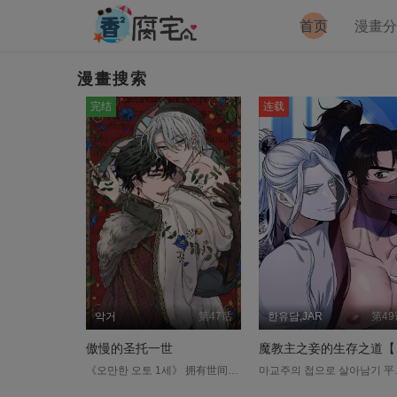
首页
漫畫
漫畫搜索
完结
连载
악거
第47话
한유담,JAR
第49
傲慢的圣托一世
魔教
《오만한 오토 1세》 拥有世间艳闻的天使般的美貌的教皇奥托实际上是连女人的指甲都没摸过的傻瓜。这样的他和皇帝过了一夜就突然怀孕了...？....
마교주의 첩으로 살아남기 平台：bomtoon 唐小云身怀与家门不符的「九阳绝脉」而被逐出四川唐门，从小过着颠沛流离、