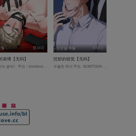
딩동
第34话
모은달,독필
第49话
的束缚【无码】
忧郁的错觉【无码】
《얀의 결박》 平台：bomtoon ※这部作品包含了强压性关系，情感照明等可能引发精神创伤的素材。请参考作品使用。 CBI探员班杰明・巴克，为了追查毒品走私案，全力锁定头号嫌犯──黑手党首领伊恩・巴斯堤。 然而行动失败，他反遭擒获，醒来时已身陷满是不明刑具的密室… 那是伊恩的私设酷刑室，一个从没人活着离开的地狱。 尽管遭受非人折磨，班杰明依然咬牙撑下去，甚至选择留在伊恩身边，伺机挖出贩毒集团的真相。 「撑住，班杰明……无论如何，都要逃出这裡……！」....
우울한 착각 平台 : BOMTOON 在读了妹妹的BL小说后，某天莫名其妙地穿梭到小说世界，附身到徐圣元这个角色上。 一进到小说世界，就出现了流鼻血的后遗症，只要一受到刺激或压力就会变得更加严重。 为了回到原本的现实世界，不得已只好照着小说剧情行动， 但在剧情上本以为是冤家的太成帝，却渐渐对自己展现出温柔的一面…? 这令附身为小说人物的主角的我对他开始产生了好感…....