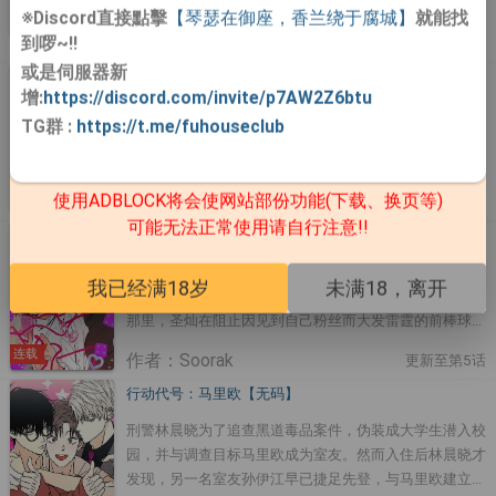
妙的情感... 「如果发生意外，Alpha小组会在60秒以内前
度是个心灵脆弱的家伙。 为了讨债，禹乐重新闯入熙度
※Discord直接點擊
【琴瑟在御座，香兰绕于腐城】
就能找
连载
作者：무스,이나이,평
更新至第43话
来保护博士。」 异能者郑泰律和普通人白时真，究竟会
家中，没想到这次他却被熙度用电击棒偷袭，被电昏了过
到啰~!!
요
迎来什么样的结局呢？
去。 当禹乐在地下室醒来时，熙度哭得一把鼻涕一把眼
或是伺服器新
献给老虎的生日礼【台版】
泪，对禹乐说： 「因为我太害怕了，直到你真心喜欢上
增:
https://discord.com/invite/p7AW2Z6btu
我之前，我要把你囚禁起来……」
从前是被遗弃在动物园里的老虎，后来变成人类的朱虎。
TG群
:
https://t.me/fuhouseclub
而拥有神秘力量，并且让朱虎化为人身的，则是熙宪。儿
时情同手足的两人，却因熙宪的一个失误分开。10年后
的某一天，朱虎接到熙宪着急的联络。「我们必须立刻见
连载
使用ADBLOCK将会使网站部份功能(下载、换页等)
作者：LeeAru
更新至第15话
面，咒术快要失效了。」这使两人再次重逢。为了加强咒
可能无法正常使用请自行注意!!
术，朱虎从熙宪口中听见了惊人的消息。「接下来的100
混乱放荡无知无耻【无码】
天，必须跟我做……。」究竟朱虎能不能顺利度过这100
收到某个偏僻乡村的小路中央出现了一个体积10立方公
天，成为一个完整的人类呢？
我已经满18岁
未满18，离开
尺的超自然正方体报案后，圣灿与同事一同前往调查。在
那里，圣灿在阻止因见到自己粉丝而大发雷霆的前棒球选
手宥振时，不小心被吸进了正方体内。这辈子总是霉运连
连载
作者：Soorak
更新至第5话
连，被关在来路不明的空间里这种程度的不幸，本来觉得
还算习以为常，但野兽的「那个」进到自己身体里肆意摆
行动代号：马里欧【无码】
弄这种不幸…?!?!!
刑警林晨晓为了追查黑道毒品案件，伪装成大学生潜入校
园，并与调查目标马里欧成为室友。然而入住后林晨晓才
发现，另一名室友孙伊江早已捷足先登，与马里欧建立了