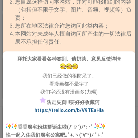
关的消息⋯ 「这笔债，我一定会讨回来。」 这会是短暂
您自愿选择访问本网站，并对可能接触到的内容
弃梦想，打算平稳过日子的那一刻，一个完全符合他理想
完结
而炙热的欢愉，还是纠缠不休的残酷宿命？
作者：Buja
更新至第10话 最终话
（包括但不限于文字、图片、音频、视频等）负
型的人，闯进了他的视线。一次…两次…接着第三次？这
责；
场相遇，究竟只是偶然，还是命运的安排呢!?
咬开心防【无码】
您所在地区法律允许您访问此类内容；
「学长，请吸我的血吧。」这辈子从没被任何人发现自己
本网站对未成年人擅自访问所产生的一切法律后
其实是吸血鬼的贤承，没想到竟然在一次分组报告中，被
果不承担任何责任。
同组的泰熙识破了身分。问题是—为什么偏偏是被一个超
爱吸血鬼的宅男发现啊?!泰熙嘴上说会帮他保守秘密，却
连载
作者：Noonggae
更新至第17话
对吸血鬼的事疯狂追问个不停。被问到头昏脑胀的贤承，
拜托大家看看各种签到、请奶茶、意见反馈详情
最后竟半推半就地答应协助他的「吸血鬼宅男企划」……?
Tesoro of the Guide【无码】
一个想守住秘密的吸血鬼，一个对吸血鬼怀抱满满幻想的
테소로 오브 더 가이드 以异能者暴走率极高而闻名的F12
狂热宅男。从「分你一点血」开始的两人关系，渐渐变成
我们已经做的很防呆了....
中心，以及被任命到此处的白时真。 第一天上班时，时
一段暧昧失控、越界发展的共生生活—分享血液，也分享
看漫画都不晕字了
真不巧遇见为了接近他而刻意隐藏身份、伪装成行政人员
秘密。只是这段关系，真的能一直维持在「安全范围」内
我们字还没有漫画多(力竭)
的A级嚮导郑泰律。 「最好不要对咸建宇带有私人情感，
连载
吗？
作者：코혈압,호찌,호
更新至第36话
这样你才能在这裡平安无事地过日子。」 时真只是想报
우
防走失頁!!!要好好收藏阿
答十年前拯救他的哨兵咸建宇，却意外被与咸建宇匹配率
https://trello.com/b/V9TEaHIa
我的惊悚宝贝【无码】
最高的郑泰律发现自己的心意... 「博士...你为了让他来
检查，竟然不惜使出美人计吗？」 在那之后，泰律就像
오싹한 베이비 高利贷公司老板禹乐本来要去豪宅恐吓某
一直盯着他似的，不断在各种场合现身，甚至在深陷危险
香香腐宅粉丝群诞生啦(ﾉ´ヮ`)ﾉ*: ･ﾟ
个债务人，没想到却在那里遇见了债务人的儿子熙度。
时也是最先前来。 面对这样的泰律，时真开始产生了微
两人初次见面，熙度就被吓到尿裤子，于是禹乐就判断熙
快一起入住我们腐宅公寓吧｡ﾟ+.ヽ(´∀`*)ﾉ ﾟ+.ﾟ