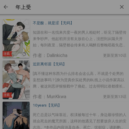
不是酸，就是涩【无码】
知源在和一名找来共度一夜的男人相处时，听见了隔壁传
来争吵声。他起初并没有太放在心上，没想到从隔天开
始，每到夜里，隔壁都会传来有人喝醉后整晚唱着失恋歌
曲的声音。忍无可忍的知源，最后终于找上了隔壁。而在
连载
作者：Dallinkicha
更新至第10话
那里，他竟撞见阿贤正看着自己那段堪称黑历史的歌唱比
赛影片，而阿贤在发现影片里的男人本人竟然找上门来
近距离邻居【无码】
时，也吓了一大跳…
[真不懂这种东西为什么排名会这么高，不就是个处男的
妄想故事吗？]身为货真价实处男的BL线上小说作家高以
腾，被这则恶评狠狠戳中了痛处。过去明明比谁都擅长，
如今却再也无法光靠妄想写出故事，他因此陷入了痛苦的
连载
作者：MunKkwa
更新至第13话
低潮期。身为隐居宅男的他，一边再次进行着妄想的自我
慰藉，一边渴望着货真价实的体验……就在这时，他无意
10years【无码】
间望向窗外，与邻居男子的对上了眼。那一瞬间，以腾感
死亡总是以气味靠近。权渶被每过十年，身边最珍惜的人
受到了前所未有的刺激。「难不成那个人……刚才一直在
就会死去的魔咒所困，这样的他遇见了想要放弃人生的安
看着我吗?!」
志浩。*本作品内容涉及自杀、死亡、忧郁症，请斟酌阅