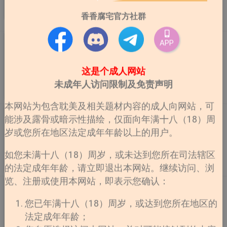
前自己曾照顾过的、性格带刺的击剑队老幺世辰重逢。面
连载
作者：새우죽, 졸부,
更新至第22话
香香腐宅官方社群
对个性木讷却又十分积极接近自己的世辰，泰铉难以摸透
해양생물
他的真心，因而感到混乱。与此同时，比赛也一步步逼
Focusing【无码】
近。究竟泰铉能否克服心魔，实现他多年的夙愿呢？
APP
为了替生病的弟弟分担家用，尹贞佑从小就踏入职场打工
维生。某天，他偶然看到一则报导——主角是和弟弟年纪
这是个成人网站
相仿的天才围棋少年车智翰。对方曾因病倒下，却重新振
未成年人访问限制及免责声明
作站上赛场，那段经历让贞佑忍不住把情感投射其中，自
连载
作者：Chahyun
更新至第22话
然而然成了默默应援的粉丝。多年后，贞佑在摄影棚当助
本网站为包含耽美及相关题材内容的成人向网站，可
手，居然意外和已经转行当模特儿的智翰再度相遇。在一
OFF TRACK【无码】
能涉及露骨或暗示性描绘，仅面向年满十八（18）周
次聚餐结束的夜晚，他迷迷糊糊之间感觉有人靠近自己
오프트랙 一切都是从红钻石开始的。 为了追查红钻石的
岁或您所在地区法定成年年龄以上的用户。
——睁开眼的瞬间，映入眼帘的，竟然是那个名字早已烙
线索，「车建武」参加L公司股东大会的聚会， 并遇见了
在心底的人：「车……车智翰？」
延善集团小儿子，同时也是天才赛车手「延泰晤」。 追
如您未满十八（18）周岁，或未达到您所在司法辖区
踪目标的过程中，建武目击到泰晤喝下掺了药物的酒，他
连载
作者：로,팀 무소식
的法定成年年龄，请立即退出本网站。继续访问、浏
更新至第38话
选择出手相救却因此错失目标。 当他将被下药的泰晤带
览、注册或使用本网站，即表示您确认：
到饭店后，却发现他的样子有点奇怪⋯? 「既然要负责，
偶然遇见的命运【无码】
就负责到底，怎么样？」 束手无策的建武被泰晤牵着
优信是一名平凡的上班族，从小就对浪漫的爱情故事充满
您已年满十八（18）周岁，或达到您所在地区的
走，最后受不了他傲慢的态度而离开了饭店。 他下定决
憧憬。然而，那些他曾以为是在「命运」的引导下才开始
法定成年年龄；
心不会再与那个男人见面，却得知了红钻石与延善集团有
交往的前任男友们，却无一例外全都是烂人…当他决定放