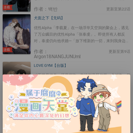
读。
连载
作者：백반
更新至第22话
犬面之下【无码】
优性Alpha「李载夏」在一场浮华又空洞的聚会上，遇见
了万众瞩目的优性Alpha「张泰虔」。即使所有人都反
对，泰虔仍向他求婚—「放下维新的一切，来到我身边。
谁知道呢？说不定我不会介意你是Alpha。」捉摸不定的
连载
作者：
更新至第9话
泰虔，以及因他而不安动摇的载夏。这段婚姻，最后究竟
Argon18NANGJUNUmbi
会走向什么结局？
LOVE GYM【台版】
「不管是健身，还是接吻，教练都是我的第一个对象。所
以也希望你能够成为我的第一个恋爱对象。」那个之前圆
滚滚的男人，竟然变成帅气的肌肉男!!「教练！跟我谈恋
爱吧。」两个充满魅力的性感男子的爱情故事，就此展开
连载
作者：Muhandae
更新至第31话
～!
策略拍档【无码】
拥有超高人气的跆拳道国手泰铉，因每届奥运都没能顺利
摘金，遭受大众批评。面对最后一次出战的奥运机会，他
为了稳定费洛蒙数值，开始寻找「配对伴侣」，并与四年