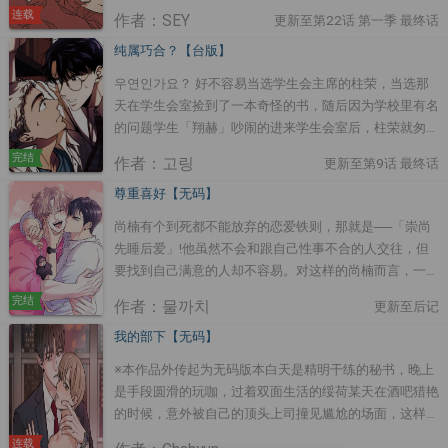
深厚的情谊。林晨晓的突然加入，让孙伊江对这位来历不
连载
作者：SEY
更新至第22话 第一季 最终话
明的第三者充满了敌意。然而，在某个酒酣耳热的夜晚，
透过马里欧的簇拥，三人的关系开始渐渐产生了变化…
纯属巧合？【台版】
우연인가요？ 好不容易当选学生会主席的柱荣，当选那
天在学生会室捡到了一本奇怪的书，随后因为学校里有名
的问题学生「翔赫」吵闹的进来学生会室后，柱荣就匆忙
地拿着书回家了。从那以后一直做着与翔赫交织的奇怪的
完结
作者：고링
更新至第9话 最终话
梦，柱荣开始在意着翔赫⋯
尊重喜好【无码】
尚楠有个到死都不能放弃的恋爱铁则，那就是──「崇尚
先睡后爱」!他虽然不会和跟自己性事不合的人交往，但
要找到自己满意的人却不容易。对这样的尚楠而言，一看
就能看出喜欢他的学弟多来映入他的眼帘。多来有着散漫
完结
作者：물까치
更新至后记
的体格，长得也很沉闷，让他一开始看得不太顺眼，然而
当他看到多来的长相后…这小子可能可以喔？虽然要把他
我的部下【无码】
改造成我的喜好。尚楠表示若多来锻炼出符合自己标准的
※本作品外传起为无码版本白天是精明干练的秘书，晚上
身材，他愿意考虑交往，紧张的多来因此接受了这个提
是手段圆滑的玩咖，过着双面生活的绥荷某天在酒吧猎艳
议。殊不知多来却有个不为人知的喜好…?
的时候，意外被自己的顶头上司撞见尴尬的场面，这样明
天上班要怎么面对他？雪上加霜的是，自己订购的玩具不
连载