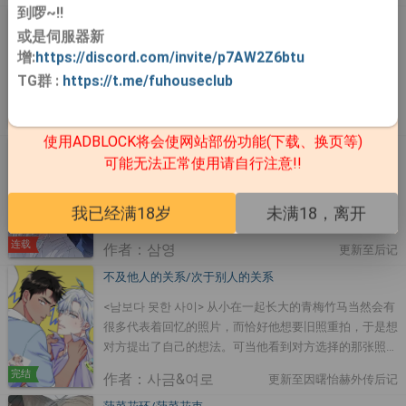
到啰~!!
了一起。
单恋相会【无码】
或是伺服器新
《짝사랑 랑데부》 平台：bomtoon 别名 : 单相思约会 嚮
增:
https://discord.com/invite/p7AW2Z6btu
往着校园恋情的韩天空， 某天却意外目睹某位阴沉男子
TG群
:
https://t.me/fuhouseclub
的毒品交易(?)现场， 吓得半死的韩天空马上拔腿狂奔...
不知道是不是命运爱捉弄人， 韩天空为了追喜欢的学姐
连载
作者：23
更新至后记
而加入社团， 却再次撞见毒品交易男崔多情， 因缘际会
使用ADBLOCK将会使网站部份功能(下载、换页等)
下还让对方踏进了自己的租屋处?! 当恋爱脑的韩天空碰上
Turnover【无码】
可能无法正常使用请自行注意!!
有着反转魅力的崔多情， 两人将会迸出怎么样鸡飞狗跳
平台：bomtoon 游泳的时候需要手脚并用，才能克服水
的甜蜜单恋罗曼史呢？
的阻力在水中前进。 但是他无论怎么伸出手划水也无法
我已经满18岁
未满18，离开
触及对方，而他却像是以逃跑为目的拼命踢脚打水。 一
起度过多年岁月的这两个男人，若即若离的成长罗曼史即
连载
作者：삼영
更新至后记
将展开…
不及他人的关系/次于别人的关系
<남보다 못한 사이> 从小在一起长大的青梅竹马当然会有
很多代表着回忆的照片，而恰好他想要旧照重拍，于是想
对方提出了自己的想法。可当他看到对方选择的那张照片
时他后悔了，为什么会选一张亲吻照啊！？ 又名：恋人
完结
作者：사금&여로
更新至因曙怡赫外传后记
未满/不如陌生人的关系