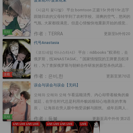
菠菜花环/菠菜花束
《시금치 꽃다발》 平台:bomtoon 正篇15r 外传19r 志宇
跟随归农的父母转学到了农村学校。清爽的空气，悠闲的
气氛…大家都很满意。但是心情愉快地重新开始的感觉也
只是暂时的，发现志宇你精心栽培的花丛变得乱七八糟…
完结
作者：TERRA
更新至b外传20
志宇认为会被谁欺负，所以怀疑在学校唯独对自己刻薄的
东灿。 我的刘海…让人不知道你在想什么，先把刘海剃
代号Anastasia
光!
《코드네임 아나스타샤》 平台：ridibooks “权泽柱，去
俄罗斯，找‘ANASTASIA’。” 国家情报院的王牌要员权泽
柱，为了查探俄罗斯与朝鲜合作研发的新型杀伤武器
ANASTASIA，被紧急派往莫斯科。 而出师不利的任务，
连载
作者：은비,한
更新至第70话
以及国情院为了初次在俄罗斯执行任务的他安排的当地合
作伙伴杰尼亚，让他更为混乱。 与俄罗斯政财界，甚至
误会与误会与误会【无码】
是地下黑手党相交莫逆的杰尼亚始终从容豪爽，但不时显
오해와 오해와 오해 乍看温顺清秀、内心却带着棱角的秦
露出的残忍暴戾令权泽柱感到紧张。另一边，杰尼亚对百
懿廷，在学生时代总是利用外貌凶狠却心地善良的李海
折不挠的权泽柱带来的新鲜感饶有兴趣。
辰， 让海辰在旁人眼中饱受误解与困扰。 成年后两人意
外重逢，海辰只想避开过去的阴影，却再次被懿廷牵扯进
完结
作者：등불
更新至高中外传 第2话
复杂的情绪与拉扯之中。 被逼到无法逃开的瞬间，懿廷
×
低声说—— 「海辰，跟最讨厌的人做这种事的感觉如
1
2
3
4
5
下一页