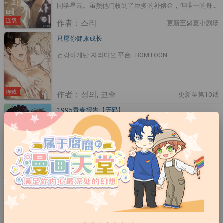
同学星云。虽然他们收到了巨多的补偿金，但唯一的哥哥
受伤了陈星不能坐视不管。“我一定要找到那小子杀了
连载
作者：스리
更新至盛夏小剧场
他！”而哥哥和大家都想安静地解决这件事。在和星云的
相处下，陈星发现他安静的性格和他原本爲大家所知的形
只愿你健康成长
象都不一样，那么他爲什么要推倒哥哥呢？
건강하게만 자라다오 平台 : BOMTOON
连载
作者：성의, 코솔
更新至第10话
1995青春报告【无码】
1995 청춘 레포트 平台：bomtoon 1995年，韩国大学
的春天。 企管系字丑模范生都鎭宇和写得一手好字的体
育学院生李大韩在通识课偶然相遇， 原本因误会而争吵
不休，却在某一刻突然停顿—— 「李大韩刚刚⋯是一眼就
连载
作者：맹수
更新至第54话
看懂我写的字了吗？」 都鎭宇拜託李大韩帮他代笔因为
字丑而被退货的报告， 而每次都被甩、恋爱以失败收场
亡种
的大韩则向企管系男神都鎭宇提出「恋爱课程」的交换条
망종(亡种) 平台:ridibooks
件⋯?! 代写报告与恋爱指导的交易就此展开，这场特别的
「课程」，会将他们的关系推向何方？