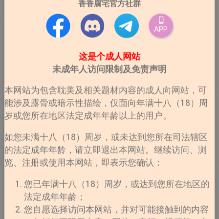
香香腐宅官方社群
连载
作者：HKMI,계자
更新至第43话
咬开心防【无码】
APP
「学长，请吸我的血吧。」这辈子从没被任何人发现自己
这是个成人网站
其实是吸血鬼的贤承，没想到竟然在一次分组报告中，被
同组的泰熙识破了身分。问题是—为什么偏偏是被一个超
未成年人访问限制及免责声明
爱吸血鬼的宅男发现啊?!泰熙嘴上说会帮他保守秘密，却
连载
作者：Noonggae
更新至第17话
对吸血鬼的事疯狂追问个不停。被问到头昏脑胀的贤承，
本网站为包含耽美及相关题材内容的成人向网站，可
最后竟半推半就地答应协助他的「吸血鬼宅男企划」……?
1995青春报告
能涉及露骨或暗示性描绘，仅面向年满十八（18）周
一个想守住秘密的吸血鬼，一个对吸血鬼怀抱满满幻想的
岁或您所在地区法定成年年龄以上的用户。
《1995 청춘 레포트》 平台：bomtoon 1995年韩国大
狂热宅男。从「分你一点血」开始的两人关系，渐渐变成
学的春天。 在教养课上偶然遇到的经营学恶笔模范生都
一段暧昧失控、越界发展的共生生活—分享血液，也分享
如您未满十八（18）周岁，或未达到您所在司法辖区
镇宇和着笔体育大学学生李大翰。 误会累积，彼此吵吵
秘密。只是这段关系，真的能一直维持在「安全范围」内
闹闹也只是暂时的 “现在。。你一眼就认出我的字了吗?”
的法定成年年龄，请立即退出本网站。继续访问、浏
连载
吗？
作者：맹수
更新至第59话
振宇一眼就认出了因为恶笔而被退回的自己的报告，就拜
览、注册或使用本网站，即表示您确认：
托他代写报告。 之前屡次被甩，恋爱失败的大韩经营管
一攻两受
理系南申振宇，作为代价要求上“恋爱课”…?!
您已年满十八（18）周岁，或达到您所在地区的
몰입하고 싶지 않아![단편집] 平台：ridibooks
法定成年年龄；
您自愿选择访问本网站，并对可能接触到的内容