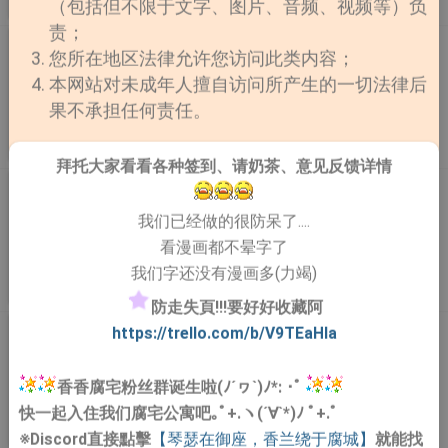
（包括但不限于文字、图片、音频、视频等）负
完结
作者：SIBI
更新至第11话
责；
租赁男友
您所在地区法律允许您访问此类内容；
렌탈남친 平台：mrblue
本网站对未成年人擅自访问所产生的一切法律后
果不承担任何责任。
完结
作者：뇸뇸
更新至暑假篇03
拜托大家看看各种签到、请奶茶、意见反馈详情
PASSION/受难曲
패션 平台：ridibooks 以天才郑在义为哥哥的郑泰义是认
我们已经做的很防呆了....
为自己是平凡的前任军人。在这两人生物学的父亲叔叔郑
看漫画都不晕字了
昌仁的劝导下，定在联合国人力资源开发组织UNHRDO
我们字还没有漫画多(力竭)
工作半年。
连载
作者：강작
更新至第138话
防走失頁!!!要好好收藏阿
语意错误/错误指令/模拟错误
https://trello.com/b/V9TEaHIa
此最新汉化只发布于boylove.cc 想看更多BL漫请到这里
来~ 文：저수리 / 图：엔지 拥有模特身材与出众外貌的
香香腐宅粉丝群诞生啦(ﾉ´ヮ`)ﾉ*: ･ﾟ
张宰英，好脾气众所周知，但实际上是个无赖。这样的
快一起入住我们腐宅公寓吧｡ﾟ+.ヽ(´∀`*)ﾉ ﾟ+.ﾟ
他，遇见了书呆子秋商宇，次次拿第一的逻辑天才。性格
完结
作者：엔지
※Discord直接點擊
【琴瑟在御座，香兰绕于腐城】
就能找
更新至外传14
完全相反的两个人，仿佛计算机程序出错，奇迹般地走到