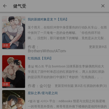
我的新婚对象是龙 ?!【无码】
某个雨天，在组织冲突中身受重伤的行动队长车山，在雨
中捡到了一只奄奄一息的金色蜥蜴。「你也伤得不轻
啊。」没想到，那只被他救下的蜥蜴，竟然是从次元裂缝
坠落而来的黄金龙——申路。对彼此一见钟情的两人，就
连载
作者：
更新至第9话
这样展开了同居生活。为了爱人努力适应这个世界的黄金
BrothersWithoutATomorrowMananna
龙申路，以及为了信申路离开组织、成为家庭主夫的车山
红线挑战【无码】
——这对新婚夫夫吵吵闹闹又甜到不行的同居日常，正式
开幕！
홍실 퀘스트 平台:bomtoon 法律系新生李缘偶然间在大
学遇见了国中时单恋过的红祺勋学长， 两人在因红祺勋
的提议而开始的旅行中接到了奇妙的「红线挑战」。
「红线挑战第一回合，亲脸颊五次！」 怀疑着命运对象
连载
作者：숲이랑
更新至特别篇 第3话 红祺勋的春梦(3)
的李缘被红线的传说笼罩， 两个人的关系朝着意想不到
的方向发展⋯!
星际之界/星与星之间
<별과 별 사이> 平台：ridibooks 彗星与太阳之间 陈星唯
一的哥哥意外受伤，将哥哥意外推下楼梯的是他同年级的