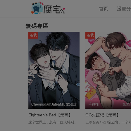
首页
漫畫
無碼專區
连载
连载
第50话
CheongdamJateaMUNSEULLO
무한대
第35
Eighteen’s Bed【无码】
GG失踪记【无码】
这个世界上，总有一些人特别能吸引别人的目光。一直隐藏着爱恋的心意，假装是「乖巧模范生」的姜俊，在升上高二后，和高约翰成了同班同学，并开始有了交集…「要是我喜欢的人是高约翰，会不会比较好？」「小俊，怎么样？这就是初恋的滋味。」....