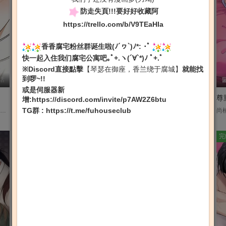
防走失頁!!!要好好收藏阿
https://trello.com/b/V9TEaHIa
香香腐宅粉丝群诞生啦(ﾉ´ヮ`)ﾉ*: ･ﾟ
快一起入住我们腐宅公寓吧｡ﾟ+.ヽ(´∀`*)ﾉ ﾟ+.ﾟ
※Discord直接點擊
【琴瑟在御座，香兰绕于腐城】
就能找
到啰~!!
话
박노덕
第29话
도야
后记
或是伺服器新
我与杨一宇【无码】
Mary Jane【无码】
尊
增:
https://discord.com/invite/p7AW2Z6btu
TG群
:
https://t.me/fuhouseclub
主修餐旅管理的银诚，在毕业前的实习期间经营着一间寿司店。某天，他意外撞见了每天都会订餐的常客的秘密⋯?!想保守秘密的常客，以及对他并不完全反感的银诚，两人之间可爱又鸡飞狗跳的常客小插曲现在开始！....
因家庭暴力留下创伤，张白熙罹患了强迫症，他习惯把自己困在可控的生活里，不与他人有所交集。就在即将毕业的某一天，他遇见了转学过来的杨一宇。一宇沉默寡言，但眼神里藏着什么。白熙发现自己总是不由自主地注意着他，无法视而不见。「是不是同类的人，才会彼此吸引呢？」两人开始靠近——在无法轻易定义的距离中，一段关系悄然萌芽—....
《매리제인》 在美国以精神分析学博士着名的桃园，回到国内后在国家机关所属研究所任职为咨商师。某一天，桃园遇上了犯案不留痕迹的纵火犯，被无法控制放火的强迫症折磨的男人，MJ。他要求桃园爲自己治疗，桃园最终也接受了这危险的咨商。没想到原以爲只是单纯纵火犯的男人，其实跟一个「重大事件」有关联；桃园因此被捲入称为「父亲」的事件… ....
完结
连载
完