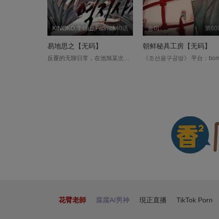
KINOKO,李锦山,Fallnick
第40话
송미
第60
易地思之【无码】
朝鲜秘具工房【无码】
反覆的无聊日常，在池旭某次去社团聚餐时有了意想不到的变化。 原以为这种无聊的日子会一直持续下去的他，从一个新生身上感受到了微妙的吸引力，虽然他像被新生那甜美的外貌迷惑般靠了过去，但对方却毫无反应，彷彿对自己视而不见，对新生的反应感到恼怒的他，决定要用自己的方式教训那个新生，但情况却和他所想完全相反的方向发展… 隔天，池旭睁开眼时，发现自己躺在陌生的地方，且全身搞得乱七八糟，直到这时，他意会到自己在不知情的状况下，处于不敢置信的情况中。 「不知道有多庆幸，觉得值得一试的话，就会失去理智这点也一样。」 一直以来都靠火爆的脾气高高在上的池旭，如今却任由迷人的新生周延摆布，毫无反抗之力。 在不知周延的意图，且没有事先预告这危险游戏的情况下，池旭被拖往专为他准备的地狱。....
花臂老師
腐腐AI男神
現正直播
TikTok Porn