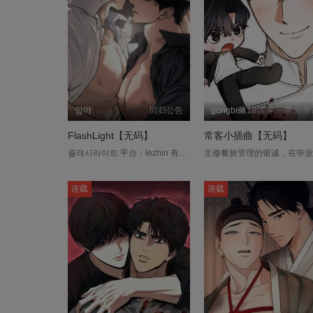
양마
回归公告
gongben
第18话 第一季 最终
FlashLight【无码】
常客小插曲【无码】
플래시라이트 平台：lezhin 有镇．哈特在LA过着到处打零工的生活，他虽然热爱音乐，但因为小时候的创伤导致他没办法在大众面前表演。就在某天，他在高级饭店的厕所裡被当红巨星艾伦．丹尼尔．杭特撞见令人尴尬的场面。 艾伦带着兴趣盎然的表情看着有镇，认出了他就是唯一能让受失眠而扰的自己入睡的歌手，便提议有镇为自己唱歌。对于带有创伤的有镇来说，虽然他无视了这个提议，但因为艾伦的纠缠两人起了口角，最后以尴尬的姿势双双跌倒在地。 就在这个瞬间，身边亮起无数的闪光灯，关于他们的绯闻也遍佈了全美各大媒体。 「跟我签约，我需要你的声音。」....
连载
连载