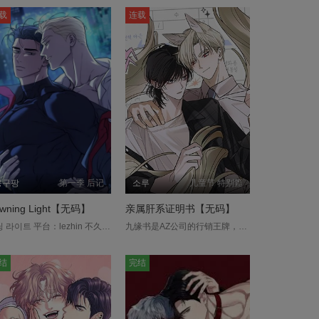
载
连载
붕구팡
第一季 后记
소루
儿童节 特别篇
wning Light【无码】
亲属肝系证明书【无码】
더닝 라이트 平台：lezhin 不久的将来，世上开始以极低的机率诞生出拥有特殊能力的Alpha，被称为「觉醒者」。 蒂亚戈也是其中之一，然而不知道为什么，只要使用能力，就会有不明原因的癫痫般发作，长期饱受副作用所苦。 某天，他从同伴那裡得知，有人能为他制作安定剂。 就这样，与尚恩相遇的蒂亚戈，开始一点一滴地想起曾与某个人立下的约定…....
九缘书是AZ公司的行销王牌，在完美的外貌与能力背后，他所隐藏的秘密就是他是只花200年就修炼出9条尾巴的九尾狐。众人都以为他会修炼成仙，他却选择挑战人类极限—经历过学力鉴定、考大学到求职地狱，如今正以菁英上班族的身分过活。怎知苦心经营的人类生活，竟因一时失手，被工程师柳珉赫识破了真面目！最惨的是，这家伙竟然对他的妖力完全免疫?!为了守护平静的日常，九尾狐决定主动出击，连珉赫的妹妹也不放过！一场邻距离、手忙脚乱的猎男罗曼史正式展开！....
结
完结