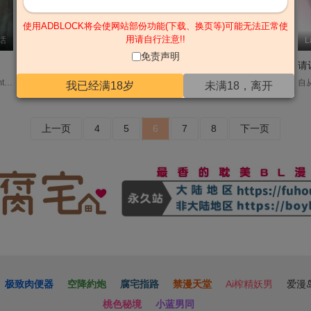
使用ADBLOCK将会使网站部份功能(下载、换页等)可能无法正常使
用请自行注意!!
话
테하누
第三季 后记
Chahyun
L
免责声明
No Moral【无码】
我的部下【无码】
请
《조선음구공방》 平台：bomtoon 别名 : 玩具工坊/汉阳工坊 每天晚上都玩游戏，享受颜色的两班，孝元。 他将被亲友南秀仁介绍给两班之间暗中有名的音具工坊（*成人用品店）。 就这样被找到的工房主人信宇，与他制作的华丽音符不同，非常木讷。 孝元出于想和信宇体验的心情，建议在自己的身体上试验阴沟的功效。 面对CNU冷淡的反应，孝元想和别的男人睡觉，而不是和他睡觉，但再也感受不到CNU手上的快感… 最终孝元的执着提议（？） 李信宇将向孝元测试音调。 孝元虽然期待阴沟考试继续下去就能和CNU睡一次觉… 到底… 这家伙到底什么时候做…？！....
都允晨是个喜欢免费帮弱势族群辩护的律师，这样的他在姐姐的要求下进入了一家大型律师事务所《道国》，成为不择手段也要胜诉的姜世宪手下的菜鸟律师。虽然他也有预想到，但他跟姜世宪从生活方式开始就完全是不同的两个人。世宪对允晨一直以来坚持的事物很不以为然，对他的能力抱持着怀疑的态度，对他置之不理。但经过几次的试炼，世宪渐渐敞开心门，默默地在背后帮起了允晨…....
※本作品外传起为无码版本白天是精明干练的秘书，晚上是手段圆滑的玩咖，过着双面生活的绥荷某天在酒吧猎艳的时候，意外被自己的顶头上司撞见尴尬的场面，这样明天上班要怎么面对他？雪上加霜的是，自己订购的玩具不小心跟上司的包裹对调了，天公伯啊~~到底为什么要这样对我！....
我已经满18岁
未满18，离开
上一页
4
5
6
7
8
下一页
极致肉便器
空降約炮
腐宅指路
禁漫天堂
Ai榨精妖男
爱漫
桃色秘境
小蓝男同