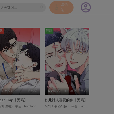
请奶
茶
载
完结
마구,현지하
第60话
장이도
第57话 Epilogue 下 最终话
gar Trap【无码】
如此讨人喜爱的你【无码】
《슈가 트랩》 平台：bomtoon 在广告公司工作的徐柱焕为人处世圆滑，擅长满足客户的各种要求。 由于关系到升迁，徐柱焕使出浑身解数准备这次的广告案，但广告主竟然是过去军队学弟李诗贤?! 「完了，我听到人生完蛋的钟声了…」 也许是因为当兵时的一连串尴尬误会，身为客户的李诗贤似乎不断在挑企划案的毛病。 两人的误会日渐加深，徐柱焕能顺利完成这次的专案吗？ 李诗贤又到底为何这么执着呢？....
이리 사랑스러운 너 平台：lezhin 申洙赫，青蛇帮副帮主，凭藉三个字就能震慑一方。 某日，他意外捡到了一隻遭逢变故的年幼兽人—李瑎温。 原本只打算暂时收留他，却没想到李瑎温在不知不觉间长得比自己还要高大，对申洙赫更是寸步不离。 李瑎温成长得太快，让申洙赫不免担心他的未来。 然而，让人更加措手不及的问题却在这时悄然降临……....