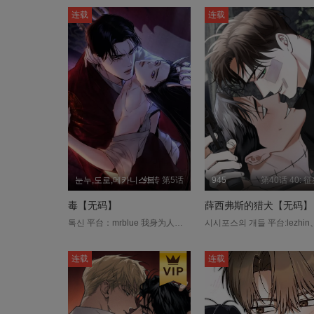
连载
连载
눈누,도로,메카니스트
外传 第5话
945
第40话 40: 
毒【无码】
薛西弗斯的猎犬【无码】
톡신 平台：mrblue 我身为人类和伊魅族混血，从小遭受族人的种种欺压，甚至连名字都无法拥有。 某天，有着杀人魔称号的「黑武天王」围剿了伊魅村， 村落一瞬间变成了废墟，我也失去了唯一的家人。 为了用「伊魅之毒」向黑武天王报仇，我伪装成画员潜入倍达国， 但要留在极其鄙视伊魅族的黑武天王身边并不容易，这是场赌上性命的復仇。 然而他对我的紫色眼睛，渐渐开始有了反应…....
连载
连载