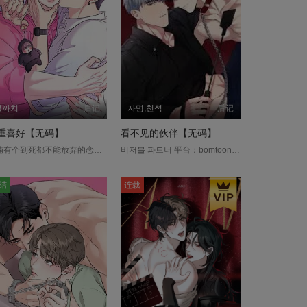
물까치
后记
자명,천석
后记
重喜好【无码】
看不见的伙伴【无码】
尚楠有个到死都不能放弃的恋爱铁则，那就是──「崇尚先睡后爱」!他虽然不会和跟自己性事不合的人交往，但要找到自己满意的人却不容易。对这样的尚楠而言，一看就能看出喜欢他的学弟多来映入他的眼帘。多来有着散漫的体格，长得也很沉闷，让他一开始看得不太顺眼，然而当他看到多来的长相后…这小子可能可以喔？虽然要把他改造成我的喜好。尚楠表示若多来锻炼出符合自己标准的身材，他愿意考虑交往，紧张的多来因此接受了这个提议。殊不知多来却有个不为人知的喜好…?....
비저블 파트너 平台：bomtoon 他是个同性恋，也有不为人知的特殊嗜好。 在志焕孤独而不平凡的人生中，某天出现了「完美的理想型」—载临。 为了得到对方的好感，志焕甚至隐瞒了年龄与身分。 然而，载临的真实身分却让他彻底傻眼— 原来这个「完美异性恋男」只是为了取悦有受虐倾向的女友，才主动钻研各种玩法！ 「一个人学还是有极限的，所以我需要你的帮忙。」 这算什么？把他当什么了？志焕愤而断然拒绝。 但面对这个总在身边徘徊的男人，他却怎么也无法真正冷眼旁观⋯....
结
连载