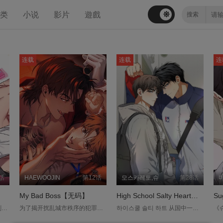
分类
小说
影片
遊戲
连载
连载
连
话
HAEWOOJIN
第12话
모스카레토,슈
第28话
My Bad Boss【无码】
High School Salty Heart【无码】
Su
고추실종사건 徐艺灿，一个刚搬到隔壁，只要一天没XX就会死的男人。 高硕俊因为他淫乱的生活，每天晚上都被隔壁的噪音折磨，最后到了无论怎么刺激都无法升旗的地步… 他再也忍受不了，于是向神祈求让徐艺灿的GG消失。 但奇怪的是，从隔天开始就再也没听见隔壁的呻吟，而这时艺灿告知硕俊一个冲击的消息──艺灿的GG失踪了。 我犯的错该由我来解决，但这个人…只把我当作玩具看待，让人有点生气。 「想要他GG消失的男人」与「想找回GG的男人」，互看两相厌的横冲直撞罗曼史。....
为了揭开扰乱城市秩序的犯罪组织「黑云会」的秘密，猎犬「都贤宇」被派去当卧底。刚开始他顺利地潜入了组织，但不知为何，有个叫做「河组长」的人，开始处处妨碍起贤宇的行动。「就说我是Beta了?!」「奇怪，但怎么会散发让我硬起来的味道？」随着河组长步步侵入他的私人领域，潜入任务开始出现了变数…....
하이스쿨 솔티 하트 从国中一路到成为大学生— 这是一段漫长得近乎没有尽头的初恋，也是无疾而终的单恋。 为了彻底整理对他的感情，车建宇干脆选择入伍。 然而退伍后，在必修通识课上，他又再度与那位单恋对象李泰竣碰上了。 不仅如此，两人比以前更常正面交锋，互动的机会反而更多。 一连串莫名其妙的事件牵引下，建宇甚至阴错阳差地与泰竣有了不可告人的关系…....