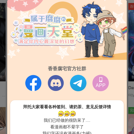
完结
连载
连
香香腐宅官方社群
征兆
김손,이영고
外传 第5话 外传 最终话
W.NALPARIHUNTER
第17话
APP
疯子谎言【无码】
Happy Twogether【无码】
Da
시시포스의 개들 平台:lezhin、bomtoon 「任何人都不会死的世界将要到来。」 死亡不再是终点，断气的尸体在街头无声徘徊—人类是否真的获得了永生？ 然而，就在所有人沉浸于这场奇蹟时，前所未有的天灾席捲而来，彷彿在嘲笑人类的傲慢。 当末日降临，世界只剩下绝望之际，一名男子从地底爬出— 「你好，我是究元。」 他凝视着我，缓缓开口： 「从地狱裡活下来的感觉，如何？」....
《또Lie》 孤儿宣泰英从小受到大韩民国最知名的H集团贊助，成为了会长秘书的养子，明白自己本份的泰英，一直独自这样安静的生活。宣泰英从来不会有多馀的要求，他唯一的心愿就是能再见到小时候在慈善派对上帮助过他的初恋，那个留下一隻手錶并对他说「要堂堂正正的活下去」的人。隔了15年，宣泰英终于见到了一直藏在心中的他，却发现初恋居然是H集团的流氓养子—许敏宰？！ ....
四年前，偶像团体DREAMBOY因为卷入某件丑闻而名声大跌，最终走上解散的命运。如今……为生活所困的DREAMBOY前成员「Happy」金在瑛在打工外送途中，听说队长秀谦在夜店醉倒的消息而赶往现场。在那里，和在瑛有着相同的艺名，但不同于在瑛，最近最受欢迎的rapper兼制作人「Happy」─禹丞旼。救了因为光敏性癫痫发作而昏倒的在瑛，并向他提出合作的邀请…「你知道我是谁吧？跟我合作一首歌吧。」....
拜托大家看看各种签到、请奶茶、意见反馈详情
连载
完结
完
我们已经做的很防呆了....
看漫画都不晕字了
我们字还没有漫画多(力竭)