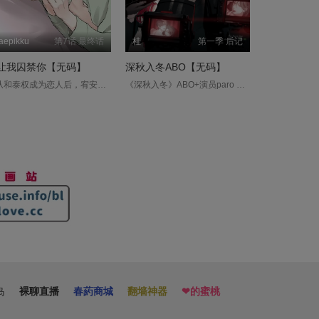
aepikku
第7话 最终话
桂
第一季 后记
让我囚禁你【无码】
深秋入冬ABO【无码】
自从和泰权成为恋人后，宥安便一直活在不安之中，最终甚至将泰权留在了自己身边……然而，那个原本成熟又绅士的泰权，却开始一点一点显露出不曾示人的另一面。为了留住泰权，宥安甘愿承诺用自己的一辈子作为交换，只希望对方能永远留在自己身边。可面对这份近乎偏执的不安与执着，泰权却只是带着温柔得不合时宜的笑意，一步步揭开自己那个因为害怕被讨厌，而长久隐藏起来的真实模样。....
《深秋入冬》ABO+演员paro Beta忠犬新人演员╳Alpha美人资深演员 以往只能出演小配角的演员蓝秋(β)，幸运得到电影男主的位置，没想到还与大前辈严冬(α)进行床戏？！ 严冬拥有让人难以接近的费洛蒙，蓝秋则感受不到任何费洛蒙，两人在演戏过程中逐渐变得亲密，蓝秋提出了想要交往的愿望，而严冬只想当砲友，折衷之下蓝秋成为了『试用期男友』。....
岛
裸聊直播
春葯商城
翻墙神器
❤︎的蜜桃