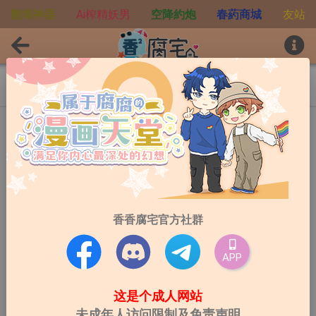
翻墙神器
Ai榨精妖男
空降約炮
春葯商城
友站
初恋
作者:
すもも
连载中
订阅:
450
觀看數:
19836
最后更新:
2020-05-28
香香腐宅官方社群
最新话数:
第1话
0
(
0
)
评分
APP
这是个成人网站
开始阅读
未成年人访问限制及免责声明