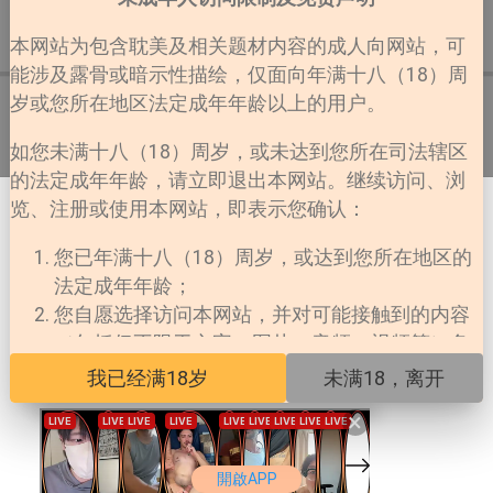
详情
目录
评论
0
本网站为包含耽美及相关题材内容的成人向网站，可
能涉及露骨或暗示性描绘，仅面向年满十八（18）周
岁或您所在地区法定成年年龄以上的用户。
第1话
如您未满十八（18）周岁，或未达到您所在司法辖区
的法定成年年龄，请立即退出本网站。继续访问、浏
览、注册或使用本网站，即表示您确认：
您已年满十八（18）周岁，或达到您所在地区的
法定成年年龄；
您自愿选择访问本网站，并对可能接触到的内容
（包括但不限于文字、图片、音频、视频等）负
责；
我已经满18岁
未满18，离开
您所在地区法律允许您访问此类内容；
×
本网站对未成年人擅自访问所产生的一切法律后
果不承担任何责任。
開啟APP