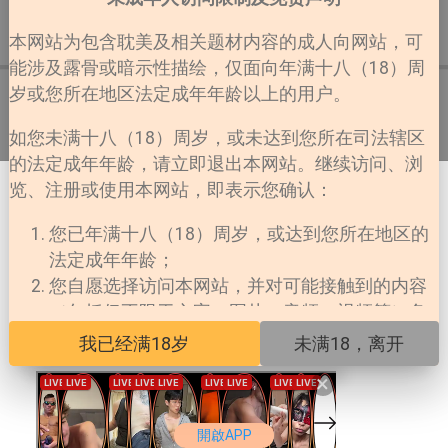
详情
目录
评论
0
本网站为包含耽美及相关题材内容的成人向网站，可
能涉及露骨或暗示性描绘，仅面向年满十八（18）周
岁或您所在地区法定成年年龄以上的用户。
第1话
如您未满十八（18）周岁，或未达到您所在司法辖区
的法定成年年龄，请立即退出本网站。继续访问、浏
览、注册或使用本网站，即表示您确认：
您已年满十八（18）周岁，或达到您所在地区的
法定成年年龄；
您自愿选择访问本网站，并对可能接触到的内容
（包括但不限于文字、图片、音频、视频等）负
责；
我已经满18岁
未满18，离开
您所在地区法律允许您访问此类内容；
×
本网站对未成年人擅自访问所产生的一切法律后
果不承担任何责任。
開啟APP