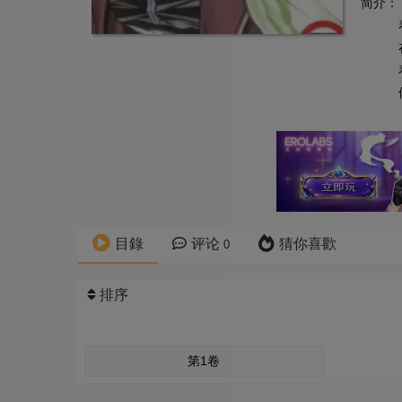
简介：
目錄
评论
猜你喜歡
0
排序
第1卷