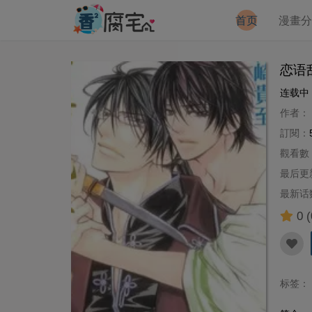
首页
漫畫
恋语
连载中
作者：
訂閱：
觀看數
最后更
最新话
0
(
标签：