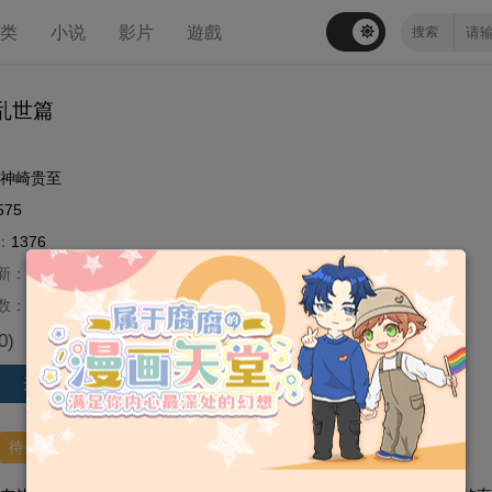
分类
小说
影片
遊戲
乱世篇
神崎贵至
575
：
1376
新：
2020-05-28
数：
第1卷
0
)
评分
开始阅读
待分类
+ 新建标签