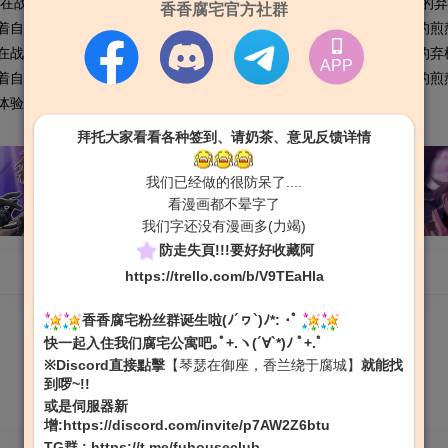
在战国时代，被父亲送至西贺当人质的多纪，为了证明自己不是无用的弃
香香腐宅官方社群
着自己的随从千景，但是他却不顾意拥抱自己，再加上必须事情上总的煎
在战国时代，被父亲送至西贺当人质的多纪，为了证明自己不是无用的弃
APP
着自己的随从千景，但是他却不顾意拥抱自己，再加上必须事情上总的煎
体验完整的「我的收藏」
拜托大家看看各种签到、请奶茶、意见反馈详情
我们已经做的很防呆了....
看漫画都不晕字了
我们字还没有漫画多(力竭)
防走失頁!!!要好好收藏阿
https://trello.com/b/V9TEaHIa
香香腐宅粉丝群诞生啦(ﾉ´ヮ`)ﾉ*: ･ﾟ
快一起入住我们腐宅公寓吧｡ﾟ+.ヽ(´∀`*)ﾉ ﾟ+.ﾟ
※Discord直接點擊
【琴瑟在御座，香兰绕于腐城】
就能找
到啰~!!
或是伺服器新
增:
https://discord.com/invite/p7AW2Z6btu
TG群
:
https://t.me/fuhouseclub