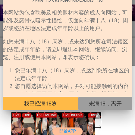
本网站为包含耽美及相关题材内容的成人向网站，可
能涉及露骨或暗示性描绘，仅面向年满十八（18）周
岁或您所在地区法定成年年龄以上的用户。
详情
目录
评论
2
如您未满十八（18）周岁，或未达到您所在司法辖区
的法定成年年龄，请立即退出本网站。继续访问、浏
第1话
览、注册或使用本网站，即表示您确认：
您已年满十八（18）周岁，或达到您所在地区的
法定成年年龄；
您自愿选择访问本网站，并对可能接触到的内容
（包括但不限于文字、图片、音频、视频等）负
责；
我已经满18岁
未满18，离开
您所在地区法律允许您访问此类内容；
×
本网站对未成年人擅自访问所产生的一切法律后
果不承担任何责任。
開啟APP