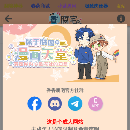
翻墙神器
春葯商城
小蓝男同
极致肉便器
友站
bad sessions
作者:
ヨネダコウ
连载中
订阅:
1,150
觀看數:
1801
最后更新:
2020-05-28
香香腐宅官方社群
最新话数:
第1话
0
(
0
)
评分
APP
这是个成人网站
开始阅读
未成年人访问限制及免责声明