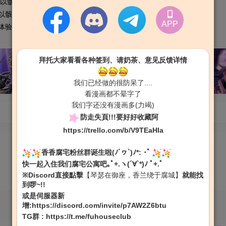
以骸是吸血鬼为主题…
以骸是吸血鬼为主题…
APP
体验完整的「我的收藏」
拜托大家看看各种签到、请奶茶、意见反馈详情
我们已经做的很防呆了....
看漫画都不晕字了
我们字还没有漫画多(力竭)
防走失頁!!!要好好收藏阿
https://trello.com/b/V9TEaHIa
香香腐宅粉丝群诞生啦(ﾉ´ヮ`)ﾉ*: ･ﾟ
快一起入住我们腐宅公寓吧｡ﾟ+.ヽ(´∀`*)ﾉ ﾟ+.ﾟ
※Discord直接點擊
【琴瑟在御座，香兰绕于腐城】
就能找
到啰~!!
或是伺服器新
增:
https://discord.com/invite/p7AW2Z6btu
TG群
:
https://t.me/fuhouseclub