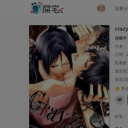
首页
漫畫
craz
连载中
作者：
訂閱：
觀看數
最后更
最新话
0
(
标签：