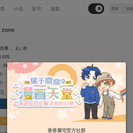
分类
小说
影片
遊戲
y zone
吉屋
，
えい吉
2,025
：
2407
新：
2020-05-28
数：
第1话
0
)
评分
开始阅读
待分类
+ 新建标签
香香腐宅官方社群