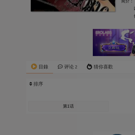
简介：
目錄
评论
猜你喜歡
2
排序
第1话