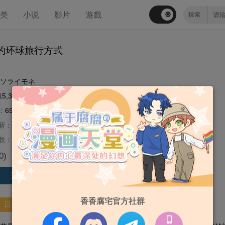
分类
小说
影片
遊戲
的环球旅行方式
ソライモネ
15,325
：
6997
新：
2020-05-28
数：
第3话
0
)
评分
开始阅读
香香腐宅官方社群
日漫
纯爱
健气受
天然攻
+ 新建标签