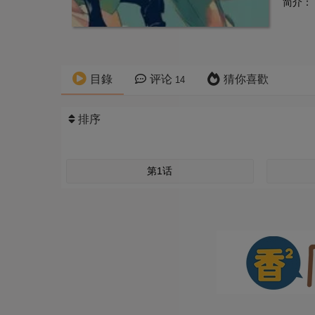
简介：
目錄
评论
猜你喜歡
14
排序
第1话