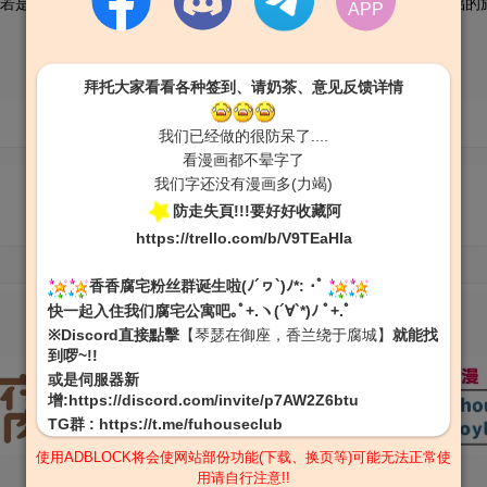
若是两个人成功环游世界的话就结婚吧！【热情×消极】不般配的情侣的
APP
拜托大家看看各种签到、请奶茶、意见反馈详情
我们已经做的很防呆了....
看漫画都不晕字了
我们字还没有漫画多(力竭)
防走失頁!!!要好好收藏阿
https://trello.com/b/V9TEaHIa
第2话
第3话
香香腐宅粉丝群诞生啦(ﾉ´ヮ`)ﾉ*: ･ﾟ
快一起入住我们腐宅公寓吧｡ﾟ+.ヽ(´∀`*)ﾉ ﾟ+.ﾟ
※Discord直接點擊
【琴瑟在御座，香兰绕于腐城】
就能找
到啰~!!
或是伺服器新
增:
https://discord.com/invite/p7AW2Z6btu
TG群
:
https://t.me/fuhouseclub
使用ADBLOCK将会使网站部份功能(下载、换页等)可能无法正常使
用请自行注意!!