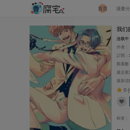
首页
漫畫
我们
连载中
作者：
訂閱：
觀看數
最后更
最新话
0
(
标签：