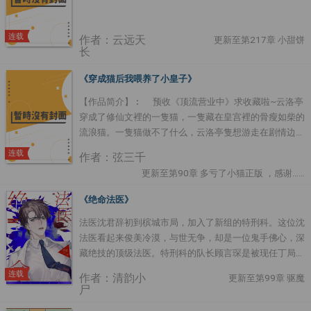
制剂过敏，你能帮帮我吗？”池朔︰“……怎么帮？”叶少阳
*序章是故事前背景，可以略过~ *受撩攻&攻宠受非常宠
干脆转身︰“临时给个标记。咬一口，谢谢。”池朔的表情
宠宠宠宠&互宠 *披着末日/生化/魔法/科幻/超能力/灾难
渐渐裂开。这个omega怎么回事？标记是能随便给的
连载
类皮的情 ....
作者：云远天
更新至第217章 小甜饼
吗？！-网友们︰“据说天桓战队新来的选手是个
长
omega！”“他是打辅助位吗？大家一定要照顾好软萌可爱
的omega小辅助！”直到比赛时，中单选手叶少阳一手法
《穿成猫后我喂养了小皇子》
师秀得飞起，捶爆对面，拿下五杀。对手们︰“软萌？这
【作品简介】︰ 预收《顶流营业中》求收藏啦~云洛亭
是个大魔王吧？”“老子被他杀到自闭，都想卸载游戏
穿成了修仙文裡的一隻猫，一隻藏在皇宫裡的骨瘦如柴的
了！”“团战可以输，叶少阳必须死！”“先杀那个omega，
流浪猫。一隻猫做不了什么，云洛亭隻想游走在剧情边
不要手下留情！”——走位最秀，技术一流的omega选手
缘，好好活着就行。觅食间意外踫见主角带人欺负一个小
连载
了解一下。谁说omega一定要软萌、温柔？这位omega
作者：弦三千
可怜，顺手帮了一 ....
能打爆全联盟。- ....
更新至第90章 多亏了小猫正版 ，感谢……
《绝命法医》
法医沈君辞初到槟城市局，加入了新组的特刑科。这位沈
法医看起来俊美冷漠，与世无争，却是一位鬼手佛心，深
藏绝技的顶级法医。特刑科的队长顾言琛是被现任丁局从
后勤处扒拉出来的，却有着百步穿杨的枪法，过硬的刑侦
连载
作者：清韵小
更新至第99章 驱魔
能力。第一眼看到沈君辞，顾言琛就有一种似曾相识之
尸
感。沈君辞却对此再三否认。他们变成同事，随后又成为