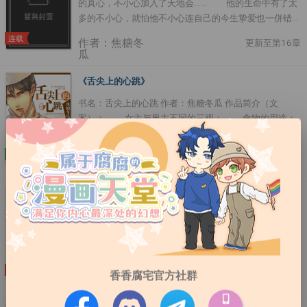
的真心，不小心加入了天地会…… 他的生命中有了太
┃其它： 一句话简介：做个人叭....
多的不小心，就怕他不小心连自己的今生挚爱也一併错
过。 只是，他锺情的那一片天实在太高远——天若有
连载
作者：焦糖冬
更新至第16章
情天亦老。....
瓜
《舌尖上的心跳》
书名：舌尖上的心跳 作者：焦糖冬瓜 作品简介（文
案）： 女主与男主不同的三观： 食物的用途：
女主：填饱肚子 男主：艺术 对对方的感
觉： 女主：变态 男主：太蠢 有没有可能和
完结
作者：焦糖冬
更新至第82章
对方谈恋爱呢？ 女主：谁，谁想和变态在一起啊！
瓜
男主：这么蠢，也就我能接受了。 这就是个高
冷男神PK掉女主的腹黑青梅竹马，带着女主称霸（夸张
《深渊对峙》
的修辞手法）美食界的故事。男主是天才主厨，但是眼
文案 周筹：国际刑警的年轻精英，冷静内敛自持，身手
盲，因此除了视觉之外的其他感觉超乎常人。所以拥有完
了得枪法精湛， 他的人生本该是长风万里，却在安森•罗
美的味觉以及通过别人说话的语气和唿吸感受其他人态
伦佐这个深渊之前停下了脚步。 当所有人在安森•罗伦佐
度、感情的能力，相比健全人，他更容易看到真相，包括
的魅力与心计前纷纷落马时，周筹依然保留原有的自己。
身边人的真心。不能接受男主眼盲特性的妹子们就不用强
连载
作者：焦糖冬
更新至第86章
香香腐宅官方社群
直到那场爆炸打乱了他的人生，他从一个国际刑警卧底成
瓜
迫自己跳坑哈！ 其他作品： 无....
为钻石豪门的继承人， 奉命接近这个深不可测的男人……