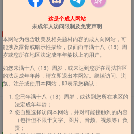
安森•罗伦佐：他享受人生奢侈至极，他信奉金钱与权
APP
《靠近你，淹没我》
力，他冷血无情不按条理出牌， 最重要的是他不相信爱
作品简介（文案）： 本文又名《男神一直在撩我》（作
情——因为不能用钱买到的才是真正的奢侈品。 但是当他
这是个成人网站
者醉了，请忽略） 本文是一个没有逼格的粗神经女汉子
第一次见到那个年轻的亚裔国际刑警， 他知道有一缕日
卧底侦查非法洗钱交易顺带捞了一个很有逼格的男友的故
未成年人访问限制及免责声明
光坠入了他的深渊，他要俘虏他的一切。 经过重重困
事。 所谓经侦，和刑侦一样，是警察的一个种类。刑警
难，我终于把文修好了ˊˇˋ差点被电脑教室的杯杯眼神射
连载
作者：焦糖冬
更新至第92章
负责刑事案件，经警就是负责经济案件的。 【不靠谱文
本网站为包含耽美及相关题材内容的成人向网站，可
瓜
杀而死。那祝福有被整到的大大们愚人节快乐XD，没来
案一】： 莫云舟：你觉得我像赌徒吗？ 宁韵然：不像。
能涉及露骨或暗示性描绘，仅面向年满十八（18）周
得及跳下深渊的朋友也渔人节快乐哟~~....
莫云舟：那你知道我资产雄厚吗？ 宁韵然：人尽皆知。
《全网封杀后我靠表情包爆红》
岁或您所在地区法定成年年龄以上的用户。
莫云舟：那你知道我已经上了赌桌。要么倾家荡产，要么
【作品简介】︰ 《全网封杀后我靠表情包爆红》简介
把你带走。 【不靠谱文案二】： 宁韵然：老大！一个成
如您未满十八（18）周岁，或未达到您所在司法辖区
︰（预收《阎王来到灵异游戏后》，感兴趣的戳专栏即可
功卧底的秘诀是什么？ 凌睿：熟能生巧没逼格。 宁韵
的法定成年年龄，请立即退出本网站。继续访问、浏
收藏~）【文案】︰符清，一流颜值二流演技三流资源，
然：哈？ 凌睿：你以为演零零七啊？有逼格的都死了
勤勤恳恳拍戏三年多，代表作为0。直到他代言的产品爆
览、注册或使用本网站，即表示您确认：
啦！ 熟能生巧她永远到不了，逼格她也丢不了，因为谁
完结
作者：此山有
更新至第227页
雷，几乎要被全网封杀。绝望中，符清录完了最后一个综
鬼
要她有一个莫云舟？ 内容标籤： 都市情缘 搜索关键字：
艺，做好从此只能家裡蹲的准备。谁知没几日——他火
您已年满十八（18）周岁，或达到您所在地区的
主角：宁韵然，莫云舟 │ 配角：顾长铭，凌睿，赵婳栩 │
了。以表情包的形式，红遍大江南北。符清自此就像打开
《天才攻略论[全息]》
法定成年年龄；
其它：卧底 其他作品： 《强势攻防》、《你能不能不撩
了奇怪的开关，不管他做什么，最后出圈的方式都让人匪
我》、《 ....
您自愿选择访问本网站，并对可能接触到的内容
【全息网游】【每日19点左右更新】 天才宿莫包揽
夷所思。参加侦探类综艺，他全程参与推理，认认真真分
（包括但不限于文字、图片、音频、视频等）负
多个荣誉，盛名拥簇，却因F级体质无法登录虚拟星网，
析凶手。结果出圈的却是粉丝剪辑的鬼畜rap。录制正能
从而与星网时代脱轨。 宿莫以为他这辈子日復一日
责；
量倡导视频，他苦口婆心安利学习，让粉丝专注生活。结
过着平淡生活直到生命终止。 直至他遇见全息探索