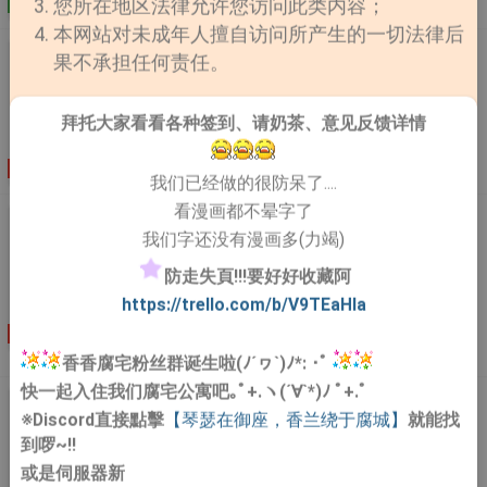
您所在地区法律允许您访问此类内容；
果出圈的却是他和黄x试卷、衡x中学并列的教育界凶
完结
作者：李温酒
更新至第214章后来（二）
式网游《天寰》—— 一款彻底打破体质限制，自由登
名。甚至他终于在自己的演员事业上取得突破，拿到奖项
本网站对未成年人擅自访问所产生的一切法律后
入全息世界的新虚拟模式网游。 -* 天寰开服不
大满贯。最后出圈的偏偏是他走上领奖台时的那平地一
《失忆后认错老公》
果不承担任何责任。
到三月，纵天启任务完成，全服妖魔封启动，无数玩家一
摔。符清︰……我真的是个正经人。粉丝︰哈哈哈哈我们
【作品简介】︰ 《失忆后认错老公》简介︰车祸失忆
战成名，天寰排行榜更迭换代。 而大魔王momo的
不信！*沈氏集团的员工们一直以为，自家总裁万年冰
后，商景盯着手机裡唯一的联系人“老公”陷入沉思。根据
画风与这个游戏世界有点不一样。 “救命？那是另外
拜托大家看看各种签到、请奶茶、意见反馈详情
山，不苟言笑，绝对注孤生。直到某日，秘书进总裁办公
备忘录回忆，他是一隻不折不扣的舔狗，和男神隐婚后每
的价钱。” “11点了，我得睡觉。” “下本？早上
室匯报，却惊讶看到——总裁正盯着符清的沙雕视频，他
天做饭擦地，打零工补贴家用，还被男神嫌弃做饭难吃。
八点开始可以吗？” “明天不行，我得做体检。”
连载
的脸上，还露出了一丝诡异的微笑。食用指南︰主角开局
作者：小文旦
更新至第81章 庄衾岑非诺
我们已经做的很防呆了....
而男神在外面绯闻无数，对他冷淡至极。商景︰这舔狗老
后来，阵营战开始前十分钟，全阵营玩家严阵以待。
因代言爆雷而险被封杀，这件事会在后文做出妥善处理，
子不幹了！直到他拿到医院帐单，再查了查余额，不得不
看漫画都不晕字了
副指挥问：“莫哥，先埋伏还是直接干？” 耳麦裡
《回到仙尊少年时[穿书]》
....
掏出手机——“老公(●′w`●)，我在医院，快来接我。”呵，
安静了几秒，才响起少年平淡的声音：“速战速决，我不
我们字还没有漫画多(力竭)
关于回到仙尊少年时[穿书]：【23号的二更，别等，很
离婚之前，他不得让对方当牛做马加倍奉还！影帝贺绛拍
熬夜。” -* 郁臻初次见到宿莫时，少年站在特殊
防走失頁!!!要好好收藏阿
迟，作者君出门了一趟】言卿穿进一本狗血修真文裡，成
戏途中突然收到一张在医院的自拍。对方叫他老公，让他
病症医疗室门口，盯着手裡的糖发呆。 再次见面
了人气最高的美强惨反派小时候。长大后的反派惊才绝
https://trello.com/b/V9TEaHIa
来接。又在玩什么把戏？他看着那张多年不见的脸，回復
时，少年彬彬有礼，在长辈的介绍下喊了他一声哥。
艳，风华绝代；小时候的反派可怜巴巴，差点饿死在寒冬
︰“好。”失忆后的商景，颐指气使，作天作地，一雪舔狗
宿莫拘谨礼貌，聪明伶俐，永远是一副好孩子
连载
作者：妾在山
更新至第127章番外（三）
腊月。修真界危机四伏，为了生存，言卿只能发挥十八般
之耻。贺绛照单全收，越来越像模范丈夫。商景心裡冷
的模样。 殊不知这满身病 ....
阳
香香腐宅粉丝群诞生啦(ﾉ´ヮ`)ﾉ*: ･ﾟ
武艺，上能装乖、下能卖惨，和身体裡灵魂尚在的金枝玉
笑，着手安排离婚分财产。直到他收到一条陌生短信——
快一起入住我们腐宅公寓吧｡ﾟ+.ヽ(´∀`*)ﾉ ﾟ+.ﾟ
叶小反派，从互相嫌弃到同生共死，靠坑蒙拐骗活了下
“可以把手机还给我吗？”原来车祸中，他拿错了追星族的
《封印千年的徒弟他回来了》
※Discord直接點擊
【琴瑟在御座，香兰绕于腐城】
就能找
来。后面得到机缘解绑，相看生厌的两人立刻分道扬镳。
手机，对方是贺绛的脑残粉，备忘录全是个人yy。商景尴
【作品简介】︰ 关于封印千年的徒弟他回来了︰现代
到啰~!!
言卿死后，灵魂散尽以为能回到现 ....
尬得连夜扛着火车站跑路，这辈子不想再见到贺绛！贺绛
灵气衰竭，修真界皆知云萧是世间唯一的大能，孤鹤寒雪
莞尔︰“送上门了还想跑？”没门。 ....
或是伺服器新
般清冷矜贵，是万人敬仰，却又不敢接近的存在。然而乱