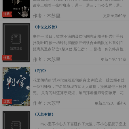
诊室上贴着一张排班表： 週一、週三：市公安局；週
代，把受吓得哭爹喊娘之后才发现认错人了的凄惨故事
二、週四：区公安局 当然，这只是常人眼中所看到的。
→_.→ 苏困，意为解除困苦。 苏困看了眼大狗
连载
作者：木苏里
更新至第60章
其实在这之下，还有一句话…… 上面写着——每月十五，
似的某人，默默扭头：尼玛谁来先解除老子的困苦
阴客到，过期不候，行踪另寻。 某月十五，殷无书站在
大狗：尼玛是何意？
《末世之凶兽》
桥边一块黑石上远远沖谢白道：「自从你住到这鬼地方之
※※※※※※※※※※※※※※※※※※※※※※※※※※※※※※※※※※※※※※※※※
事件一 某日，欲求不满的聂仁衍同志企图使用强行手段
后就再没让我进过门。」 谢白抓着门边，面无表情：
乌鸦的小嗑叨：唉~恐怖的耽美文不好找啊~这种只有名
扑倒叶昭 被一柄锋利得能豁开铝钛合金狗眼的匕首剁在
「说完了？」 殷无书：「好歹我含辛茹苦养了你小一百
字可怕的，就勉强凑合吧~....
距离某重点部位1釐米处 聂仁衍：……卧槽，你的终身性
年。」 谢白冷着脸：「所以呢？」 殷无书：「门板拍轻
福差点儿就没了！ 叶昭冷笑：没有前面，还有后面嘛。
点？」 谢白二话不说抬了手，「光」地一声封了门，动
连载
作者：木苏里
更新至第114章
聂仁衍：……媳妇儿你要翻天啊！ 叶昭面无表情拔出匕首
静大得石桥都抖了抖。 殷无书：「……」 －－－－－－－
聂仁衍：我去跪键盘= = 事件二 某日，欲求不满的聂仁衍
－－－－ 银眸：放心看，HE....
《判官》
同志企图使用强行手段扑倒叶昭 被一柄锋利得能豁开铝
花里胡哨的“菜鸡”x住着豪宅的穷比 判官这一脉曾经有过
钛合金狗眼的匕首剁在距离某重点部位1釐米处【喂！骗
一位祖师爷，声名显赫现在却无人敢提，提就是他不得好
字数不道德！】 聂仁衍：……卧槽，你之前明明同意的！
死。 只有闻时还算守规矩，每日拜着祖师青面獠牙、花
叶昭：你碗刷了吗？！ 聂仁衍：没。 叶昭：磙去刷完了
红柳绿的画像，结果拜来了一位病歪歪的房客。 房客站
再说。 聂仁衍：哦 事件三 某日……【泥垢了！】 几次之
连载
作者：木苏里
更新至123、番外6
在画像前问：这谁画的？ 闻时：我。 …… 别问，问就是
后，欲求不满的聂仁衍同志终于斗胆炸毛 聂仁衍：叶昭
感动。 更新真的不定时，什么时候写完什么时候更，千
你他娘的究竟把劳资当神马？！ 叶昭一摊手：储备粮
《天若有情》
万不要熬夜等~ 封面感谢微博@风漱 内容标籤： 灵异神
啊。 聂仁衍：……....
韦小宝不小心入了宫廷作了太监，不小心招惹了皇上
怪 搜索关键字：主角：闻时，尘不到（谢问） ┃配角：