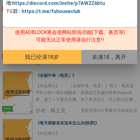
增:
https://discord.com/invite/p7AW2Z6btu
象突生，被封印千年的天魔重现人间，修真界闻之色变，
连载
作者：若鸯君
更新至第52章 现代（二）烟火……
TG群
:
https://t.me/fuhouseclub
动荡不安，只有云萧出面。众人寄托所有希望，却在现场
眼睁睁看着黑云翻磙，天魔出世——那个千年前被云萧亲
《神的爱人[无限]》
手封印的男人携带满身煞气，眼眸赤红，掐着云萧白皙脖
使用ADBLOCK将会使网站部份功能(下载、换页等)
【1V1，全文甜宠无虐】 【温柔疯批美人受x冷血狠戾创
颈，幽幽冷笑了一声。“师尊，好久不见。”。云萧被天魔
可能无法正常使用请自行注意!!
世攻】 【注：攻在所有人眼裡是终极大反派&第一大联盟
当众掳走，修真界上下惊悸不已。他们皆知云萧与 ....
的首领】 江行是个天生猎手，外表隽美和煦，背地裡追
求极端刺激与快乐，专挑能杀他的人拉稳仇恨。 遇到强
我已经满18岁
未满18，离开
连载
作者：也无疯
更新至第166章 番番外‧金眸江的布丁
敌，我行让我上！ 看到支线，使命任务？越阶对抗——必
语
须做！ …… “成为被选召的人！开启你的探险旅程！” 在浪
了N个副本后： 青年微笑：不怕，我还敢。 随后，他的
《全能中单（电竞）》
眸子就被站在他身后那位冷峻威严的男人覆手盖上了。
【作品简介】︰ 《全能中单（电竞）》简介︰电竞选
啪，直播间裡观看最强新人玩副本的粉丝们炸了。 …… 强
手叶少阳一场车祸醒来，发现自己穿越到神奇的abo世
强联手，双双成王——的恋爱升级又爽又甜文。 位面小世
界，成了一个菜鸟主播。为了养活自己，叶少阳决定重操
界末日体验本【丧尸围城】已完结，攻马甲：基地最高指
旧业，去电竞圈闯荡。很快，他就凭出色的天赋，拿到了
挥官 玩家对战类副本【畸形空间】已完结，攻马甲：上
完结
作者：蝶之灵
更新至第227章番外完幸福生活
豪门俱乐部的签约合同。没想到，就在他来战队报到的这
层区议长 吸血鬼巫师副本【起源命轮】已完结，攻马
天，他当着队长池朔的面分化成了一个omega。池朔带
甲：始祖 全球联动副本【星际战争】已完结，攻马甲：
《每天都被老攻追杀怎么办[快穿]》
着新队友去医院做检查。检查结束后，男生清澈的眼裡蒙
*%@ 故障副本【时间特工】已完结，攻马甲：惊喜 节日
【作品简介】︰ ....
上一层水汽，眼尾泛红，声音沙哑︰“队长，医生说我抑
特殊副本【激情欢乐园】已完结 *非恐怖非解谜类无限流