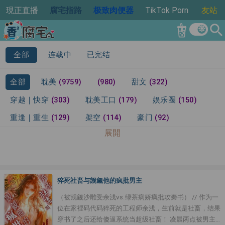
現正直播
腐宅指路
极致肉便器
TikTok Porn
友站
search
全部
连载中
已完结
全部
耽美
(9759)
(980)
甜文
(322)
穿越｜快穿
(303)
耽美工口
(179)
娱乐圈
(150)
重逢｜重生
(129)
架空
(114)
豪门
(92)
展開
男孕
(89)
校园
(86)
古代｜非现代
(67)
类
(64)
灵异
(64)
ABO
(63)
星际
(62)
年下攻
(53)
仙侠
(48)
现代都市
(28)
腹黑攻
(26)
猝死社畜与觊觎他的疯批男主
总裁系列
(23)
待分类
(22)
修仙
(16)
兽耳
(11)
（被觊觎沙雕受余浅vs.绿茶病娇疯批攻秦书） // 作为一
青梅竹马
(8)
位在家裡码代码猝死的工程师余浅，生前就是社畜，结果
穿书了之后还给傻逼系统当超级社畜！ 凌晨两点被男主