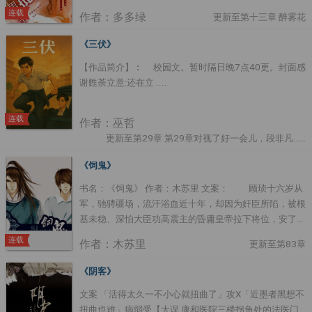
死亡警告吵醒的余浅：... 好傢伙，现在是无限加班的日
连载
作者：多多绿
更新至第十三章 醉雾花
子。 — 为达成助男主秦书登基及后宫充盈的任务，余浅
拼死拼活的往男主身边塞美人，甜美型、御姐型、仙女型
《三伏》
要啥有啥，就怕男主不要，结果不知为何的美人不是跑了
【作品简介】︰ 校园文。暂时隔日晚7点40更。封面感
就是变男主的手下。 为了让男主不要黑化，余浅在旁边
谢甦荼立意:还在立 ....
端茶送水捏肩就怕什么事情惹了男主不开心，结果发现自
己根本摸不透男主在想啥，黑化值噌噌乱涨！！ — 余
浅：到了最后，任务做的乱七八糟，最重要的是，当上皇
连载
作者：巫哲
后的咋变我了呢？？....
更新至第29章 第29章对视了好一会儿，段非凡……
《饲鬼》
书名：《饲鬼》 作者：木苏里 文案： 顾琰十六岁从
军，驰骋疆场，流汗浴血近十年，却因为奸臣所陷，被根
基未稳、深怕大臣功高震主的昏庸皇帝拉下将位，安了个
谋反的罪名判了凌迟，一句轻飘飘的“刮于市，灭其族”便
连载
作者：木苏里
更新至第83章
送了他全家上下一百七十九条性命。 带着一千八百
二十四道深入骨血的刀口之痛，顾琰并没有堕入轮回，而
《阴客》
是附在了数百年后待业青年苏困家的“转运吉祥物”上。好
文案 「活得太久一不小心就扭曲了」攻X「近墨者黑想不
死不死的，苏困偏偏长得跟那昏庸皇帝有七分相像……
扭曲也难」病弱受【大误 康和医院三楼拐角处的法医门
以上均是大雾！其实这就是个古代将军魂魄穿到现