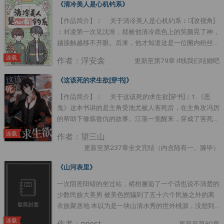
邻居，进展为最好的搭档。在共同破案的过程之中，顾言
《清冷美人是心机钓系》
琛终于逐步揭开了沈君辞身上的秘密…… 整个槟城掀起了
【作品简介】︰ 关于清冷美人是心机钓系︰[攻视角]
波澜，逐渐形成飓风。时间的尘封之下，是鲜血与生命铸
︰封凌第一次见沈淮，就被他清冷底色上的笑颜晃了神，
造的不灭之光。如果你想与黑暗为敌，我愿意做你手裡最
越接触越移不开眼。后来，他才知道这是一位圈内粉丝无
准的那支枪。1、非典型性重生 2、病弱微病娇受×冷静执
数的娱乐圈白月光，投资人喜欢他，导演喜欢他，喜欢他
着攻 3、双洁，架空 封面画手：ARowe ....
连载
作者：浮安衾
更新至第79章 if线我们结婚吧
的演员和爱豆更是层出不穷，小尾巴一样跟在他身后。封
凌逐渐暴躁，而沈淮始终冷冷清清，不对他做任何明确回
《这该死的求生欲[穿书]》
应。就在封凌控制不住疯狂的佔有欲，想把沈淮藏到私人
【作品简介】︰ 关于这该死的求生欲[穿书]︰1.《恶
领域，不给任何人看时，他刷两人cp超话，刷到了让他
鬼》这本书讲的是主角受池尤被人害死后，在主角攻冯厉
瞳孔地震的东西。“啊啊啊钓系沈淮又开始 ....
的帮助下修炼復仇的故事。江落一觉醒来，穿成了害死主
角受的炮灰。更要命的是，他穿来的时候主角受已经被原
连载
作者：望三山
身害死。葬礼上，江落被人推到了棺材前。眼前的主角受
更新至第237章全文完结（内含陆有一、滕毕）
遗容安静，嘴角还带着笑。江落却知道身边有一个恶鬼正
阴森森地看着他，想要将他折磨致死。求生欲沖到了临界
《山河表里》
点，江落一个激灵，噗通一声跪在地上，逼红眼楮。泪水
一次阴差阳错的坐过站，褚桓邂逅了一个话也说不清楚的
流过他漂亮的脸庞，“池尤，我好爱你，求求你 ....
少数民族大美男 被美色拐骗到了五十六个民族之外的离
衣族聚居地 本以为是一块山清水秀的世外桃源，没想到
桃源还会“干坤大挪移”，疗养之旅变成了坑爹的冒险之旅
连载
作者：priest
更新至第80章