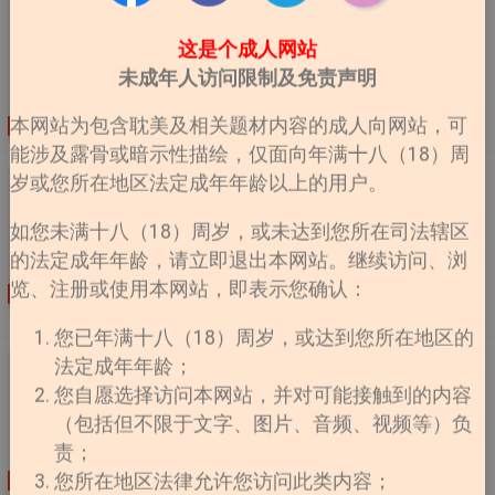
莫云舟：那你知道我资产雄厚吗？ 宁韵然：人尽皆知。
《失忆后认错老公》
莫云舟：那你知道我已经上了赌桌。要么倾家荡产，要么
【作品简介】︰ 《失忆后认错老公》简介︰车祸失忆
这是个成人网站
把你带走。 【不靠谱文案二】： 宁韵然：老大！一个成
后，商景盯着手机裡唯一的联系人“老公”陷入沉思。根据
未成年人访问限制及免责声明
功卧底的秘诀是什么？ 凌睿：熟能生巧没逼格。 宁韵
备忘录回忆，他是一隻不折不扣的舔狗，和男神隐婚后每
然：哈？ 凌睿：你以为演零零七啊？有逼格的都死了
天做饭擦地，打零工补贴家用，还被男神嫌弃做饭难吃。
本网站为包含耽美及相关题材内容的成人向网站，可
啦！ 熟能生巧她永远到不了，逼格她也丢不了，因为谁
连载
作者：小文旦
更新至第81章 庄衾岑非诺
而男神在外面绯闻无数，对他冷淡至极。商景︰这舔狗老
要她有一个莫云舟？ 内容标籤： 都市情缘 搜索关键字：
能涉及露骨或暗示性描绘，仅面向年满十八（18）周
子不幹了！直到他拿到医院帐单，再查了查余额，不得不
主角：宁韵然，莫云舟 │ 配角：顾长铭，凌睿，赵婳栩 │
《回到仙尊少年时[穿书]》
岁或您所在地区法定成年年龄以上的用户。
掏出手机——“老公(●′w`●)，我在医院，快来接我。”呵，
其它：卧底 其他作品： 《强势攻防》、《你能不能不撩
关于回到仙尊少年时[穿书]：【23号的二更，别等，很
离婚之前，他不得让对方当牛做马加倍奉还！影帝贺绛拍
我》、《 ....
如您未满十八（18）周岁，或未达到您所在司法辖区
迟，作者君出门了一趟】言卿穿进一本狗血修真文裡，成
戏途中突然收到一张在医院的自拍。对方叫他老公，让他
的法定成年年龄，请立即退出本网站。继续访问、浏
了人气最高的美强惨反派小时候。长大后的反派惊才绝
来接。又在玩什么把戏？他看着那张多年不见的脸，回復
艳，风华绝代；小时候的反派可怜巴巴，差点饿死在寒冬
览、注册或使用本网站，即表示您确认：
︰“好。”失忆后的商景，颐指气使，作天作地，一雪舔狗
连载
作者：妾在山
更新至第127章番外（三）
腊月。修真界危机四伏，为了生存，言卿只能发挥十八般
之耻。贺绛照单全收，越来越像模范丈夫。商景心裡冷
阳
武艺，上能装乖、下能卖惨，和身体裡灵魂尚在的金枝玉
您已年满十八（18）周岁，或达到您所在地区的
笑，着手安排离婚分财产。直到他收到一条陌生短信——
叶小反派，从互相嫌弃到同生共死，靠坑蒙拐骗活了下
“可以把手机还给我吗？”原来车祸中，他拿错了追星族的
《封印千年的徒弟他回来了》
法定成年年龄；
来。后面得到机缘解绑，相看生厌的两人立刻分道扬镳。
手机，对方是贺绛的脑残粉，备忘录全是个人yy。商景尴
您自愿选择访问本网站，并对可能接触到的内容
【作品简介】︰ 关于封印千年的徒弟他回来了︰现代
言卿死后，灵魂散尽以为能回到现 ....
尬得连夜扛着火车站跑路，这辈子不想再见到贺绛！贺绛
（包括但不限于文字、图片、音频、视频等）负
灵气衰竭，修真界皆知云萧是世间唯一的大能，孤鹤寒雪
莞尔︰“送上门了还想跑？”没门。 ....
般清冷矜贵，是万人敬仰，却又不敢接近的存在。然而乱
责；
象突生，被封印千年的天魔重现人间，修真界闻之色变，
您所在地区法律允许您访问此类内容；
连载
作者：若鸯君
更新至第52章 现代（二）烟火……