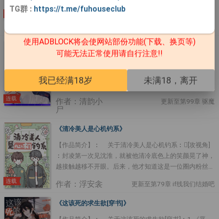
类皮的情 ....
TG群
:
https://t.me/fuhouseclub
缘，好好活着就行。觅食间意外踫见主角带人欺负一个小
连载
作者：弦三千
可怜，顺手帮了一 ....
更新至第90章 多亏了小猫正版 ，感谢……
使用ADBLOCK将会使网站部份功能(下载、换页等)
《绝命法医》
可能无法正常使用请自行注意!!
法医沈君辞初到槟城市局，加入了新组的特刑科。这位沈
法医看起来俊美冷漠，与世无争，却是一位鬼手佛心，深
我已经满18岁
未满18，离开
藏绝技的顶级法医。特刑科的队长顾言琛是被现任丁局从
后勤处扒拉出来的，却有着百步穿杨的枪法，过硬的刑侦
连载
作者：清韵小
更新至第99章 驱魔
能力。第一眼看到沈君辞，顾言琛就有一种似曾相识之
尸
感。沈君辞却对此再三否认。他们变成同事，随后又成为
邻居，进展为最好的搭档。在共同破案的过程之中，顾言
《清冷美人是心机钓系》
琛终于逐步揭开了沈君辞身上的秘密…… 整个槟城掀起了
【作品简介】︰ 关于清冷美人是心机钓系︰[攻视角]
波澜，逐渐形成飓风。时间的尘封之下，是鲜血与生命铸
︰封凌第一次见沈淮，就被他清冷底色上的笑颜晃了神，
造的不灭之光。如果你想与黑暗为敌，我愿意做你手裡最
越接触越移不开眼。后来，他才知道这是一位圈内粉丝无
准的那支枪。1、非典型性重生 2、病弱微病娇受×冷静执
数的娱乐圈白月光，投资人喜欢他，导演喜欢他，喜欢他
着攻 3、双洁，架空 封面画手：ARowe ....
连载
作者：浮安衾
更新至第79章 if线我们结婚吧
的演员和爱豆更是层出不穷，小尾巴一样跟在他身后。封
凌逐渐暴躁，而沈淮始终冷冷清清，不对他做任何明确回
《这该死的求生欲[穿书]》
应。就在封凌控制不住疯狂的佔有欲，想把沈淮藏到私人