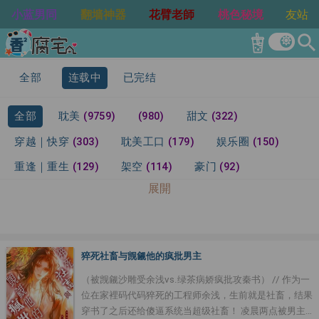
小蓝男同
翻墙神器
花臂老師
桃色秘境
友站
search
全部
连载中
已完结
全部
耽美
(9759)
(980)
甜文
(322)
穿越｜快穿
(303)
耽美工口
(179)
娱乐圈
(150)
重逢｜重生
(129)
架空
(114)
豪门
(92)
展開
男孕
(89)
校园
(86)
古代｜非现代
(67)
类
(64)
灵异
(64)
ABO
(63)
星际
(62)
年下攻
(53)
仙侠
(48)
现代都市
(28)
腹黑攻
(26)
猝死社畜与觊觎他的疯批男主
总裁系列
(23)
待分类
(22)
修仙
(16)
兽耳
(11)
（被觊觎沙雕受余浅vs.绿茶病娇疯批攻秦书） // 作为一
青梅竹马
(8)
位在家裡码代码猝死的工程师余浅，生前就是社畜，结果
穿书了之后还给傻逼系统当超级社畜！ 凌晨两点被男主