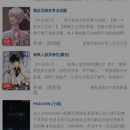
豪门父亲不认可他，母亲隻把他当做向父亲勒索要钱的工
具。他性格扭曲，手段狠毒，从幼儿园起就和主角攻受争
我在无限世界当花瓶
夺小红花，长大之后更是屡次与主角攻受作对，最后驾驶
【作品简介】︰ 关于我在无限世界当花瓶︰【第一个
着私人飞机，试图和主角攻受同归于尽。池迟看着身边的
副本已完结！】【每晚九点准时更新，封面大图见WB】
可爱崽崽，笑容凝固，这书裡有地方可以丢……小茶直往
唐宁进了逃生游戏，每人每轮都可以抽到不同的技能牌，
他怀裡钻，带着可爱的鼻音︰“爸爸……”池迟脑子裡的那
唐宁抽卡前沐浴焚香，第一轮他抽中了——豌、豌豆公
根弦彻底崩掉，他一把抱住崽崽︰“爸爸在，睡，使劲
连载
作者：甜画舫
更新至第397章人生正文完
主？！【豌豆公主牌1︰你身娇体弱，即使隔着二十床鸭
睡！”池迟从此走上养崽的不归路，不就是极品母亲吗？
绒被也能感受到一颗微小的豆子】于是当天晚上身娇体弱
断绝她和小茶的来往，小茶还这么小，肯定可以养得根正
病美人放弃挣扎[重生]
的唐宁就对怪物充满了吸引力，他逃，他追，他插翅难飞
苗红。只是有一件事情，池迟始终不明白。书裡说，不疼
【作品简介】︰ 《病美人放弃挣扎[重生]》简介︰黎容
【豌豆公主牌2:有位王子一直在寻找真正的公主，身娇体
爱霍小茶的父亲，是个豪门大佬来着。池迟望着自家老旧
前世娇生惯养，但性情淡漠，苛于律己，一双桃花眼分外
弱的你百分百吸引王子】于是真的有强大的np ....
的两室一厅，时常感到疑惑，这是豪门？（二）一个月
疏离。谁料一朝破产，父母在深夜点了煤气。女友妈立刻
后，池迟接到一通电话，电话那边的男人声音冰冷︰“钱
变了脸，当着众人的面甩给他五十万。“拿着钱，离沅沅
连载
打给你了，没什么事情，不要让小茶找我。”池迟迷 ....
作者：消失绿
更新至第211章简林篇
远点吧，她值得更好的归宿。”宋沅沅心虚的低下头，沉
缇
默不语。满堂宾客冷眼嘲讽，只有他的同桌岑崤在笑。岑
崤靠着沙发，慵懒的翘着腿，指尖把玩着打火机，目光在
PASSION (小说)
黎容身上打量。宋母请岑崤来的目的昭然若揭，她想把宋
패션 (PASSION) ※机翻不喜绕道 惹香香人员心情不好将
沅沅嫁进背景更深厚的岑家。但只有黎容知道，岑崤是条
不再更新 有意见者可以投稿全文带注解汉化提供更换不
偏执阴冷的毒蛇。日后，他非但没娶宋沅沅，反而将黎容
然闭嘴 ★目标是在「UNHRDO」存活半年！怎会想到除
困在家裡，放肆索取。重活一世，黎容想开了。岑崤虽然