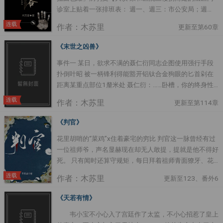
诊室上贴着一张排班表： 週一、週三：市公安局；週
代，把受吓得哭爹喊娘之后才发现认错人了的凄惨故事
二、週四：区公安局 当然，这只是常人眼中所看到的。
→_.→ 苏困，意为解除困苦。 苏困看了眼大狗
连载
作者：木苏里
更新至第60章
其实在这之下，还有一句话…… 上面写着——每月十五，
似的某人，默默扭头：尼玛谁来先解除老子的困苦
阴客到，过期不候，行踪另寻。 某月十五，殷无书站在
大狗：尼玛是何意？
《末世之凶兽》
桥边一块黑石上远远沖谢白道：「自从你住到这鬼地方之
※※※※※※※※※※※※※※※※※※※※※※※※※※※※※※※※※※※※※※※※※
事件一 某日，欲求不满的聂仁衍同志企图使用强行手段
后就再没让我进过门。」 谢白抓着门边，面无表情：
乌鸦的小嗑叨：唉~恐怖的耽美文不好找啊~这种只有名
扑倒叶昭 被一柄锋利得能豁开铝钛合金狗眼的匕首剁在
「说完了？」 殷无书：「好歹我含辛茹苦养了你小一百
字可怕的，就勉强凑合吧~....
距离某重点部位1釐米处 聂仁衍：……卧槽，你的终身性
年。」 谢白冷着脸：「所以呢？」 殷无书：「门板拍轻
福差点儿就没了！ 叶昭冷笑：没有前面，还有后面嘛。
点？」 谢白二话不说抬了手，「光」地一声封了门，动
连载
作者：木苏里
更新至第114章
聂仁衍：……媳妇儿你要翻天啊！ 叶昭面无表情拔出匕首
静大得石桥都抖了抖。 殷无书：「……」 －－－－－－－
聂仁衍：我去跪键盘= = 事件二 某日，欲求不满的聂仁衍
－－－－ 银眸：放心看，HE....
《判官》
同志企图使用强行手段扑倒叶昭 被一柄锋利得能豁开铝
花里胡哨的“菜鸡”x住着豪宅的穷比 判官这一脉曾经有过
钛合金狗眼的匕首剁在距离某重点部位1釐米处【喂！骗
一位祖师爷，声名显赫现在却无人敢提，提就是他不得好
字数不道德！】 聂仁衍：……卧槽，你之前明明同意的！
死。 只有闻时还算守规矩，每日拜着祖师青面獠牙、花
叶昭：你碗刷了吗？！ 聂仁衍：没。 叶昭：磙去刷完了
红柳绿的画像，结果拜来了一位病歪歪的房客。 房客站
再说。 聂仁衍：哦 事件三 某日……【泥垢了！】 几次之
连载
作者：木苏里
更新至123、番外6
在画像前问：这谁画的？ 闻时：我。 …… 别问，问就是
后，欲求不满的聂仁衍同志终于斗胆炸毛 聂仁衍：叶昭
感动。 更新真的不定时，什么时候写完什么时候更，千
你他娘的究竟把劳资当神马？！ 叶昭一摊手：储备粮
《天若有情》
万不要熬夜等~ 封面感谢微博@风漱 内容标籤： 灵异神
啊。 聂仁衍：……....
韦小宝不小心入了宫廷作了太监，不小心招惹了皇上
怪 搜索关键字：主角：闻时，尘不到（谢问） ┃配角：