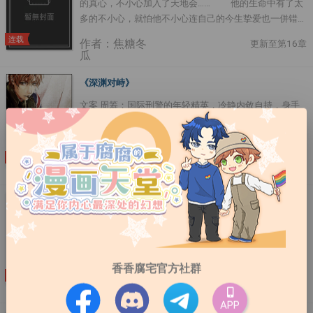
的真心，不小心加入了天地会…… 他的生命中有了太
┃其它： 一句话简介：做个人叭....
多的不小心，就怕他不小心连自己的今生挚爱也一併错
过。 只是，他锺情的那一片天实在太高远——天若有
连载
作者：焦糖冬
更新至第16章
情天亦老。....
瓜
《深渊对峙》
文案 周筹：国际刑警的年轻精英，冷静内敛自持，身手
了得枪法精湛， 他的人生本该是长风万里，却在安森•罗
伦佐这个深渊之前停下了脚步。 当所有人在安森•罗伦佐
的魅力与心计前纷纷落马时，周筹依然保留原有的自己。
连载
作者：焦糖冬
更新至第86章
直到那场爆炸打乱了他的人生，他从一个国际刑警卧底成
瓜
为钻石豪门的继承人， 奉命接近这个深不可测的男人……
安森•罗伦佐：他享受人生奢侈至极，他信奉金钱与权
《靠近你，淹没我》
力，他冷血无情不按条理出牌， 最重要的是他不相信爱
作品简介（文案）： 本文又名《男神一直在撩我》（作
情——因为不能用钱买到的才是真正的奢侈品。 但是当他
者醉了，请忽略） 本文是一个没有逼格的粗神经女汉子
第一次见到那个年轻的亚裔国际刑警， 他知道有一缕日
卧底侦查非法洗钱交易顺带捞了一个很有逼格的男友的故
光坠入了他的深渊，他要俘虏他的一切。 经过重重困
香香腐宅官方社群
事。 所谓经侦，和刑侦一样，是警察的一个种类。刑警
难，我终于把文修好了ˊˇˋ差点被电脑教室的杯杯眼神射
连载
作者：焦糖冬
更新至第92章
负责刑事案件，经警就是负责经济案件的。 【不靠谱文
瓜
杀而死。那祝福有被整到的大大们愚人节快乐XD，没来
案一】： 莫云舟：你觉得我像赌徒吗？ 宁韵然：不像。
APP
得及跳下深渊的朋友也渔人节快乐哟~~....