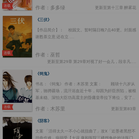
死亡警告吵醒的余浅：... 好傢伙，现在是无限加班的日
连载
作者：多多绿
更新至第十三章 醉雾花
子。 — 为达成助男主秦书登基及后宫充盈的任务，余浅
拼死拼活的往男主身边塞美人，甜美型、御姐型、仙女型
《三伏》
要啥有啥，就怕男主不要，结果不知为何的美人不是跑了
【作品简介】︰ 校园文。暂时隔日晚7点40更。封面感
就是变男主的手下。 为了让男主不要黑化，余浅在旁边
谢甦荼立意:还在立 ....
端茶送水捏肩就怕什么事情惹了男主不开心，结果发现自
己根本摸不透男主在想啥，黑化值噌噌乱涨！！ — 余
浅：到了最后，任务做的乱七八糟，最重要的是，当上皇
连载
作者：巫哲
后的咋变我了呢？？....
更新至第29章 第29章对视了好一会儿，段非凡……
《饲鬼》
书名：《饲鬼》 作者：木苏里 文案： 顾琰十六岁从
军，驰骋疆场，流汗浴血近十年，却因为奸臣所陷，被根
基未稳、深怕大臣功高震主的昏庸皇帝拉下将位，安了个
谋反的罪名判了凌迟，一句轻飘飘的“刮于市，灭其族”便
连载
作者：木苏里
更新至第83章
送了他全家上下一百七十九条性命。 带着一千八百
二十四道深入骨血的刀口之痛，顾琰并没有堕入轮回，而
《阴客》
是附在了数百年后待业青年苏困家的“转运吉祥物”上。好
文案 「活得太久一不小心就扭曲了」攻X「近墨者黑想不
死不死的，苏困偏偏长得跟那昏庸皇帝有七分相像……
扭曲也难」病弱受【大误 康和医院三楼拐角处的法医门
以上均是大雾！其实这就是个古代将军魂魄穿到现