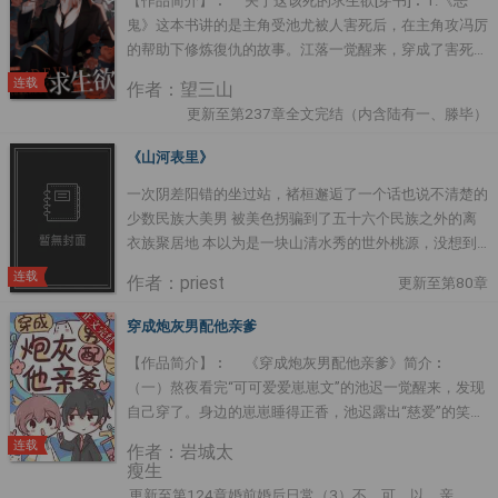
【作品简介】︰ 关于这该死的求生欲[穿书]︰1.《恶
领域，不给任何人看时，他刷两人cp超话，刷到了让他
鬼》这本书讲的是主角受池尤被人害死后，在主角攻冯厉
瞳孔地震的东西。“啊啊啊钓系沈淮又开始 ....
的帮助下修炼復仇的故事。江落一觉醒来，穿成了害死主
角受的炮灰。更要命的是，他穿来的时候主角受已经被原
连载
作者：望三山
身害死。葬礼上，江落被人推到了棺材前。眼前的主角受
更新至第237章全文完结（内含陆有一、滕毕）
遗容安静，嘴角还带着笑。江落却知道身边有一个恶鬼正
阴森森地看着他，想要将他折磨致死。求生欲沖到了临界
《山河表里》
点，江落一个激灵，噗通一声跪在地上，逼红眼楮。泪水
一次阴差阳错的坐过站，褚桓邂逅了一个话也说不清楚的
流过他漂亮的脸庞，“池尤，我好爱你，求求你 ....
少数民族大美男 被美色拐骗到了五十六个民族之外的离
衣族聚居地 本以为是一块山清水秀的世外桃源，没想到
桃源还会“干坤大挪移”，疗养之旅变成了坑爹的冒险之旅
连载
作者：priest
更新至第80章
CP：先出来的是受 双向暗恋 扫雷：背景不科学，人物不
科学，相关动植物不科学 ----------------------- 又一篇不知道
穿成炮灰男配他亲爹
该放哪的文.... *************************** 作者其他作
【作品简介】︰ 《穿成炮灰男配他亲爹》简介︰
品：《大哥》、《七爷》、《天涯客》、《镇魂》、《坏
（一）熬夜看完“可可爱爱崽崽文”的池迟一觉醒来，发现
道》、《六爻》....
自己穿了。身边的崽崽睡得正香，池迟露出“慈爱”的笑
容。所以这是攻崽，还是受崽呢！在池迟期待的目光中，
连载
作者：岩城太
崽崽睁开眼楮。“爸爸，小茶还想再睡一会儿。”小茶，霍
瘦生
小茶。虽然出身豪门，却是爹不疼娘不爱的豪门私生子。
更新至第124章婚前婚后日常（3）不、可、以、亲、……