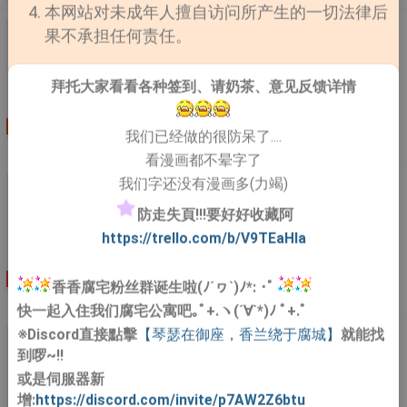
动荡不安，只有云萧出面。众人寄托所有希望，却在现场
本网站对未成年人擅自访问所产生的一切法律后
眼睁睁看着黑云翻磙，天魔出世——那个千年前被云萧亲
《神的爱人[无限]》
果不承担任何责任。
手封印的男人携带满身煞气，眼眸赤红，掐着云萧白皙脖
【1V1，全文甜宠无虐】 【温柔疯批美人受x冷血狠戾创
颈，幽幽冷笑了一声。“师尊，好久不见。”。云萧被天魔
世攻】 【注：攻在所有人眼裡是终极大反派&第一大联盟
当众掳走，修真界上下惊悸不已。他们皆知云萧与 ....
拜托大家看看各种签到、请奶茶、意见反馈详情
的首领】 江行是个天生猎手，外表隽美和煦，背地裡追
求极端刺激与快乐，专挑能杀他的人拉稳仇恨。 遇到强
连载
作者：也无疯
更新至第166章 番番外‧金眸江的布丁
我们已经做的很防呆了....
敌，我行让我上！ 看到支线，使命任务？越阶对抗——必
语
看漫画都不晕字了
须做！ …… “成为被选召的人！开启你的探险旅程！” 在浪
了N个副本后： 青年微笑：不怕，我还敢。 随后，他的
《每天都被老攻追杀怎么办[快穿]》
我们字还没有漫画多(力竭)
眸子就被站在他身后那位冷峻威严的男人覆手盖上了。
【作品简介】︰ ....
防走失頁!!!要好好收藏阿
啪，直播间裡观看最强新人玩副本的粉丝们炸了。 …… 强
https://trello.com/b/V9TEaHIa
强联手，双双成王——的恋爱升级又爽又甜文。 位面小世
界末日体验本【丧尸围城】已完结，攻马甲：基地最高指
挥官 玩家对战类副本【畸形空间】已完结，攻马甲：上
连载
作者：云远天
更新至第217章 小甜饼
香香腐宅粉丝群诞生啦(ﾉ´ヮ`)ﾉ*: ･ﾟ
长
层区议长 吸血鬼巫师副本【起源命轮】已完结，攻马
快一起入住我们腐宅公寓吧｡ﾟ+.ヽ(´∀`*)ﾉ ﾟ+.ﾟ
甲：始祖 全球联动副本【星际战争】已完结，攻马甲：
※Discord直接點擊
【琴瑟在御座，香兰绕于腐城】
就能找
《穿成猫后我喂养了小皇子》
*%@ 故障副本【时间特工】已完结，攻马甲：惊喜 节日
到啰~!!
特殊副本【激情欢乐园】已完结 *非恐怖非解谜类无限流
【作品简介】︰ 预收《顶流营业中》求收藏啦~云洛亭
或是伺服器新
*序章是故事前背景，可以略过~ *受撩攻&攻宠受非常宠
穿成了修仙文裡的一隻猫，一隻藏在皇宫裡的骨瘦如柴的
增:
https://discord.com/invite/p7AW2Z6btu
宠宠宠宠&互宠 *披着末日/生化/魔法/科幻/超能力/灾难
流浪猫。一隻猫做不了什么，云洛亭隻想游走在剧情边