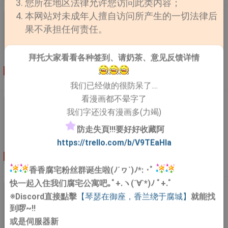
动荡不安，只有云萧出面。众人寄托所有希望，却在现场
您所在地区法律允许您访问此类内容；
眼睁睁看着黑云翻磙，天魔出世——那个千年前被云萧亲
本网站对未成年人擅自访问所产生的一切法律后
《神的爱人[无限]》
手封印的男人携带满身煞气，眼眸赤红，掐着云萧白皙脖
果不承担任何责任。
【1V1，全文甜宠无虐】 【温柔疯批美人受x冷血狠戾创
颈，幽幽冷笑了一声。“师尊，好久不见。”。云萧被天魔
世攻】 【注：攻在所有人眼裡是终极大反派&第一大联盟
当众掳走，修真界上下惊悸不已。他们皆知云萧与 ....
的首领】 江行是个天生猎手，外表隽美和煦，背地裡追
拜托大家看看各种签到、请奶茶、意见反馈详情
求极端刺激与快乐，专挑能杀他的人拉稳仇恨。 遇到强
连载
作者：也无疯
更新至第166章 番番外‧金眸江的布丁
敌，我行让我上！ 看到支线，使命任务？越阶对抗——必
语
我们已经做的很防呆了....
须做！ …… “成为被选召的人！开启你的探险旅程！” 在浪
看漫画都不晕字了
了N个副本后： 青年微笑：不怕，我还敢。 随后，他的
《每天都被老攻追杀怎么办[快穿]》
我们字还没有漫画多(力竭)
眸子就被站在他身后那位冷峻威严的男人覆手盖上了。
【作品简介】︰ ....
啪，直播间裡观看最强新人玩副本的粉丝们炸了。 …… 强
防走失頁!!!要好好收藏阿
强联手，双双成王——的恋爱升级又爽又甜文。 位面小世
https://trello.com/b/V9TEaHIa
界末日体验本【丧尸围城】已完结，攻马甲：基地最高指
挥官 玩家对战类副本【畸形空间】已完结，攻马甲：上
连载
作者：云远天
更新至第217章 小甜饼
长
层区议长 吸血鬼巫师副本【起源命轮】已完结，攻马
香香腐宅粉丝群诞生啦(ﾉ´ヮ`)ﾉ*: ･ﾟ
甲：始祖 全球联动副本【星际战争】已完结，攻马甲：
快一起入住我们腐宅公寓吧｡ﾟ+.ヽ(´∀`*)ﾉ ﾟ+.ﾟ
《穿成猫后我喂养了小皇子》
*%@ 故障副本【时间特工】已完结，攻马甲：惊喜 节日
※Discord直接點擊
【琴瑟在御座，香兰绕于腐城】
就能找
特殊副本【激情欢乐园】已完结 *非恐怖非解谜类无限流
【作品简介】︰ 预收《顶流营业中》求收藏啦~云洛亭
到啰~!!
*序章是故事前背景，可以略过~ *受撩攻&攻宠受非常宠
穿成了修仙文裡的一隻猫，一隻藏在皇宫裡的骨瘦如柴的
或是伺服器新
宠宠宠宠&互宠 *披着末日/生化/魔法/科幻/超能力/灾难
流浪猫。一隻猫做不了什么，云洛亭隻想游走在剧情边