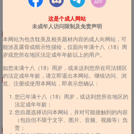
莫云舟：那你知道我资产雄厚吗？ 宁韵然：人尽皆知。
APP
《失忆后认错老公》
莫云舟：那你知道我已经上了赌桌。要么倾家荡产，要么
【作品简介】︰ 《失忆后认错老公》简介︰车祸失忆
把你带走。 【不靠谱文案二】： 宁韵然：老大！一个成
这是个成人网站
后，商景盯着手机裡唯一的联系人“老公”陷入沉思。根据
功卧底的秘诀是什么？ 凌睿：熟能生巧没逼格。 宁韵
备忘录回忆，他是一隻不折不扣的舔狗，和男神隐婚后每
未成年人访问限制及免责声明
然：哈？ 凌睿：你以为演零零七啊？有逼格的都死了
天做饭擦地，打零工补贴家用，还被男神嫌弃做饭难吃。
啦！ 熟能生巧她永远到不了，逼格她也丢不了，因为谁
连载
作者：小文旦
更新至第81章 庄衾岑非诺
而男神在外面绯闻无数，对他冷淡至极。商景︰这舔狗老
本网站为包含耽美及相关题材内容的成人向网站，可
要她有一个莫云舟？ 内容标籤： 都市情缘 搜索关键字：
子不幹了！直到他拿到医院帐单，再查了查余额，不得不
能涉及露骨或暗示性描绘，仅面向年满十八（18）周
主角：宁韵然，莫云舟 │ 配角：顾长铭，凌睿，赵婳栩 │
《回到仙尊少年时[穿书]》
掏出手机——“老公(●′w`●)，我在医院，快来接我。”呵，
其它：卧底 其他作品： 《强势攻防》、《你能不能不撩
岁或您所在地区法定成年年龄以上的用户。
关于回到仙尊少年时[穿书]：【23号的二更，别等，很
离婚之前，他不得让对方当牛做马加倍奉还！影帝贺绛拍
我》、《 ....
迟，作者君出门了一趟】言卿穿进一本狗血修真文裡，成
戏途中突然收到一张在医院的自拍。对方叫他老公，让他
如您未满十八（18）周岁，或未达到您所在司法辖区
了人气最高的美强惨反派小时候。长大后的反派惊才绝
来接。又在玩什么把戏？他看着那张多年不见的脸，回復
的法定成年年龄，请立即退出本网站。继续访问、浏
艳，风华绝代；小时候的反派可怜巴巴，差点饿死在寒冬
︰“好。”失忆后的商景，颐指气使，作天作地，一雪舔狗
连载
作者：妾在山
更新至第127章番外（三）
览、注册或使用本网站，即表示您确认：
腊月。修真界危机四伏，为了生存，言卿只能发挥十八般
之耻。贺绛照单全收，越来越像模范丈夫。商景心裡冷
阳
武艺，上能装乖、下能卖惨，和身体裡灵魂尚在的金枝玉
笑，着手安排离婚分财产。直到他收到一条陌生短信——
您已年满十八（18）周岁，或达到您所在地区的
叶小反派，从互相嫌弃到同生共死，靠坑蒙拐骗活了下
“可以把手机还给我吗？”原来车祸中，他拿错了追星族的
《封印千年的徒弟他回来了》
来。后面得到机缘解绑，相看生厌的两人立刻分道扬镳。
法定成年年龄；
手机，对方是贺绛的脑残粉，备忘录全是个人yy。商景尴
【作品简介】︰ 关于封印千年的徒弟他回来了︰现代
言卿死后，灵魂散尽以为能回到现 ....
尬得连夜扛着火车站跑路，这辈子不想再见到贺绛！贺绛
您自愿选择访问本网站，并对可能接触到的内容
灵气衰竭，修真界皆知云萧是世间唯一的大能，孤鹤寒雪
莞尔︰“送上门了还想跑？”没门。 ....
（包括但不限于文字、图片、音频、视频等）负
般清冷矜贵，是万人敬仰，却又不敢接近的存在。然而乱
责；
象突生，被封印千年的天魔重现人间，修真界闻之色变，
连载
作者：若鸯君
更新至第52章 现代（二）烟火……