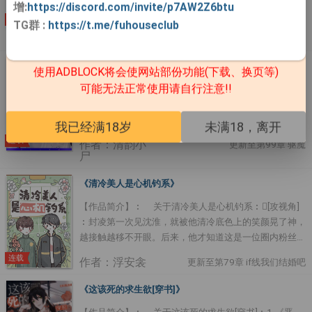
增:
https://discord.com/invite/p7AW2Z6btu
类皮的情 ....
缘，好好活着就行。觅食间意外踫见主角带人欺负一个小
连载
作者：弦三千
TG群
:
https://t.me/fuhouseclub
可怜，顺手帮了一 ....
更新至第90章 多亏了小猫正版 ，感谢……
《绝命法医》
使用ADBLOCK将会使网站部份功能(下载、换页等)
可能无法正常使用请自行注意!!
法医沈君辞初到槟城市局，加入了新组的特刑科。这位沈
法医看起来俊美冷漠，与世无争，却是一位鬼手佛心，深
藏绝技的顶级法医。特刑科的队长顾言琛是被现任丁局从
我已经满18岁
未满18，离开
后勤处扒拉出来的，却有着百步穿杨的枪法，过硬的刑侦
连载
作者：清韵小
更新至第99章 驱魔
能力。第一眼看到沈君辞，顾言琛就有一种似曾相识之
尸
感。沈君辞却对此再三否认。他们变成同事，随后又成为
邻居，进展为最好的搭档。在共同破案的过程之中，顾言
《清冷美人是心机钓系》
琛终于逐步揭开了沈君辞身上的秘密…… 整个槟城掀起了
【作品简介】︰ 关于清冷美人是心机钓系︰[攻视角]
波澜，逐渐形成飓风。时间的尘封之下，是鲜血与生命铸
︰封凌第一次见沈淮，就被他清冷底色上的笑颜晃了神，
造的不灭之光。如果你想与黑暗为敌，我愿意做你手裡最
越接触越移不开眼。后来，他才知道这是一位圈内粉丝无
准的那支枪。1、非典型性重生 2、病弱微病娇受×冷静执
数的娱乐圈白月光，投资人喜欢他，导演喜欢他，喜欢他
着攻 3、双洁，架空 封面画手：ARowe ....
连载
作者：浮安衾
更新至第79章 if线我们结婚吧
的演员和爱豆更是层出不穷，小尾巴一样跟在他身后。封
凌逐渐暴躁，而沈淮始终冷冷清清，不对他做任何明确回
《这该死的求生欲[穿书]》
应。就在封凌控制不住疯狂的佔有欲，想把沈淮藏到私人