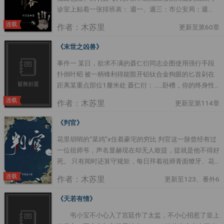
诊室上贴着一张排班表： 週一、週三：市公安局；週
代，把受吓得哭爹喊娘之后才发现认错人了的凄惨故事
二、週四：区公安局 当然，这只是常人眼中所看到的。
→_.→ 苏困，意为解除困苦。 苏困看了眼大狗
连载
作者：木苏里
更新至第60章
其实在这之下，还有一句话…… 上面写着——每月十五，
似的某人，默默扭头：尼玛谁来先解除老子的困苦
阴客到，过期不候，行踪另寻。 某月十五，殷无书站在
大狗：尼玛是何意？
《末世之凶兽》
桥边一块黑石上远远沖谢白道：「自从你住到这鬼地方之
※※※※※※※※※※※※※※※※※※※※※※※※※※※※※※※※※※※※※※※※※
事件一 某日，欲求不满的聂仁衍同志企图使用强行手段
后就再没让我进过门。」 谢白抓着门边，面无表情：
乌鸦的小嗑叨：唉~恐怖的耽美文不好找啊~这种只有名
扑倒叶昭 被一柄锋利得能豁开铝钛合金狗眼的匕首剁在
「说完了？」 殷无书：「好歹我含辛茹苦养了你小一百
字可怕的，就勉强凑合吧~....
距离某重点部位1釐米处 聂仁衍：……卧槽，你的终身性
年。」 谢白冷着脸：「所以呢？」 殷无书：「门板拍轻
福差点儿就没了！ 叶昭冷笑：没有前面，还有后面嘛。
点？」 谢白二话不说抬了手，「光」地一声封了门，动
连载
作者：木苏里
更新至第114章
聂仁衍：……媳妇儿你要翻天啊！ 叶昭面无表情拔出匕首
静大得石桥都抖了抖。 殷无书：「……」 －－－－－－－
聂仁衍：我去跪键盘= = 事件二 某日，欲求不满的聂仁衍
－－－－ 银眸：放心看，HE....
《判官》
同志企图使用强行手段扑倒叶昭 被一柄锋利得能豁开铝
花里胡哨的“菜鸡”x住着豪宅的穷比 判官这一脉曾经有过
钛合金狗眼的匕首剁在距离某重点部位1釐米处【喂！骗
一位祖师爷，声名显赫现在却无人敢提，提就是他不得好
字数不道德！】 聂仁衍：……卧槽，你之前明明同意的！
死。 只有闻时还算守规矩，每日拜着祖师青面獠牙、花
叶昭：你碗刷了吗？！ 聂仁衍：没。 叶昭：磙去刷完了
红柳绿的画像，结果拜来了一位病歪歪的房客。 房客站
再说。 聂仁衍：哦 事件三 某日……【泥垢了！】 几次之
连载
作者：木苏里
更新至123、番外6
在画像前问：这谁画的？ 闻时：我。 …… 别问，问就是
后，欲求不满的聂仁衍同志终于斗胆炸毛 聂仁衍：叶昭
感动。 更新真的不定时，什么时候写完什么时候更，千
你他娘的究竟把劳资当神马？！ 叶昭一摊手：储备粮
《天若有情》
万不要熬夜等~ 封面感谢微博@风漱 内容标籤： 灵异神
啊。 聂仁衍：……....
韦小宝不小心入了宫廷作了太监，不小心招惹了皇上
怪 搜索关键字：主角：闻时，尘不到（谢问） ┃配角：