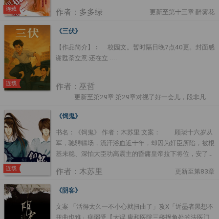
死亡警告吵醒的余浅：... 好傢伙，现在是无限加班的日
连载
作者：多多绿
更新至第十三章 醉雾花
子。 — 为达成助男主秦书登基及后宫充盈的任务，余浅
拼死拼活的往男主身边塞美人，甜美型、御姐型、仙女型
《三伏》
要啥有啥，就怕男主不要，结果不知为何的美人不是跑了
【作品简介】︰ 校园文。暂时隔日晚7点40更。封面感
就是变男主的手下。 为了让男主不要黑化，余浅在旁边
谢甦荼立意:还在立 ....
端茶送水捏肩就怕什么事情惹了男主不开心，结果发现自
己根本摸不透男主在想啥，黑化值噌噌乱涨！！ — 余
浅：到了最后，任务做的乱七八糟，最重要的是，当上皇
连载
作者：巫哲
后的咋变我了呢？？....
更新至第29章 第29章对视了好一会儿，段非凡……
《饲鬼》
书名：《饲鬼》 作者：木苏里 文案： 顾琰十六岁从
军，驰骋疆场，流汗浴血近十年，却因为奸臣所陷，被根
基未稳、深怕大臣功高震主的昏庸皇帝拉下将位，安了个
谋反的罪名判了凌迟，一句轻飘飘的“刮于市，灭其族”便
连载
作者：木苏里
更新至第83章
送了他全家上下一百七十九条性命。 带着一千八百
二十四道深入骨血的刀口之痛，顾琰并没有堕入轮回，而
《阴客》
是附在了数百年后待业青年苏困家的“转运吉祥物”上。好
文案 「活得太久一不小心就扭曲了」攻X「近墨者黑想不
死不死的，苏困偏偏长得跟那昏庸皇帝有七分相像……
扭曲也难」病弱受【大误 康和医院三楼拐角处的法医门
以上均是大雾！其实这就是个古代将军魂魄穿到现