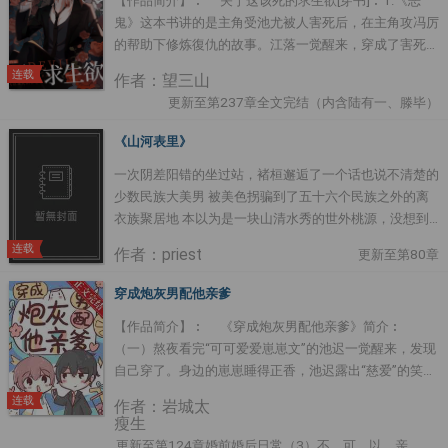
【作品简介】︰ 关于这该死的求生欲[穿书]︰1.《恶
领域，不给任何人看时，他刷两人cp超话，刷到了让他
鬼》这本书讲的是主角受池尤被人害死后，在主角攻冯厉
瞳孔地震的东西。“啊啊啊钓系沈淮又开始 ....
的帮助下修炼復仇的故事。江落一觉醒来，穿成了害死主
角受的炮灰。更要命的是，他穿来的时候主角受已经被原
连载
作者：望三山
身害死。葬礼上，江落被人推到了棺材前。眼前的主角受
更新至第237章全文完结（内含陆有一、滕毕）
遗容安静，嘴角还带着笑。江落却知道身边有一个恶鬼正
阴森森地看着他，想要将他折磨致死。求生欲沖到了临界
《山河表里》
点，江落一个激灵，噗通一声跪在地上，逼红眼楮。泪水
一次阴差阳错的坐过站，褚桓邂逅了一个话也说不清楚的
流过他漂亮的脸庞，“池尤，我好爱你，求求你 ....
少数民族大美男 被美色拐骗到了五十六个民族之外的离
衣族聚居地 本以为是一块山清水秀的世外桃源，没想到
桃源还会“干坤大挪移”，疗养之旅变成了坑爹的冒险之旅
连载
作者：priest
更新至第80章
CP：先出来的是受 双向暗恋 扫雷：背景不科学，人物不
科学，相关动植物不科学 ----------------------- 又一篇不知道
穿成炮灰男配他亲爹
该放哪的文.... *************************** 作者其他作
【作品简介】︰ 《穿成炮灰男配他亲爹》简介︰
品：《大哥》、《七爷》、《天涯客》、《镇魂》、《坏
（一）熬夜看完“可可爱爱崽崽文”的池迟一觉醒来，发现
道》、《六爻》....
自己穿了。身边的崽崽睡得正香，池迟露出“慈爱”的笑
容。所以这是攻崽，还是受崽呢！在池迟期待的目光中，
连载
作者：岩城太
崽崽睁开眼楮。“爸爸，小茶还想再睡一会儿。”小茶，霍
瘦生
小茶。虽然出身豪门，却是爹不疼娘不爱的豪门私生子。
更新至第124章婚前婚后日常（3）不、可、以、亲、……