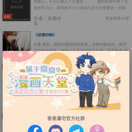
的真心，不小心加入了天地会…… 他的生命中有了太
┃其它： 一句话简介：做个人叭....
多的不小心，就怕他不小心连自己的今生挚爱也一併错
过。 只是，他锺情的那一片天实在太高远——天若有
连载
作者：焦糖冬
更新至第16章
情天亦老。....
瓜
《深渊对峙》
文案 周筹：国际刑警的年轻精英，冷静内敛自持，身手
了得枪法精湛， 他的人生本该是长风万里，却在安森•罗
伦佐这个深渊之前停下了脚步。 当所有人在安森•罗伦佐
的魅力与心计前纷纷落马时，周筹依然保留原有的自己。
连载
作者：焦糖冬
更新至第86章
直到那场爆炸打乱了他的人生，他从一个国际刑警卧底成
瓜
为钻石豪门的继承人， 奉命接近这个深不可测的男人……
安森•罗伦佐：他享受人生奢侈至极，他信奉金钱与权
《靠近你，淹没我》
力，他冷血无情不按条理出牌， 最重要的是他不相信爱
作品简介（文案）： 本文又名《男神一直在撩我》（作
情——因为不能用钱买到的才是真正的奢侈品。 但是当他
者醉了，请忽略） 本文是一个没有逼格的粗神经女汉子
第一次见到那个年轻的亚裔国际刑警， 他知道有一缕日
卧底侦查非法洗钱交易顺带捞了一个很有逼格的男友的故
光坠入了他的深渊，他要俘虏他的一切。 经过重重困
事。 所谓经侦，和刑侦一样，是警察的一个种类。刑警
难，我终于把文修好了ˊˇˋ差点被电脑教室的杯杯眼神射
连载
作者：焦糖冬
更新至第92章
香香腐宅官方社群
负责刑事案件，经警就是负责经济案件的。 【不靠谱文
瓜
杀而死。那祝福有被整到的大大们愚人节快乐XD，没来
案一】： 莫云舟：你觉得我像赌徒吗？ 宁韵然：不像。
得及跳下深渊的朋友也渔人节快乐哟~~....