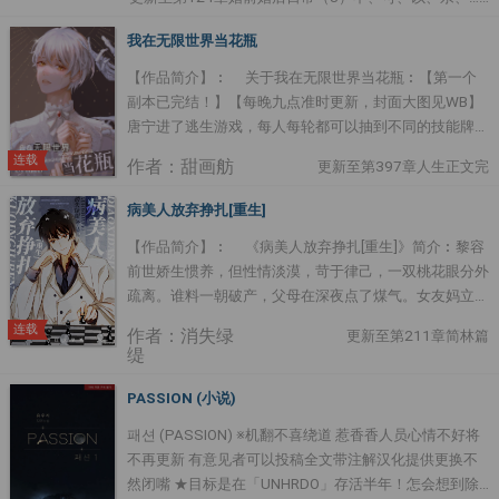
豪门父亲不认可他，母亲隻把他当做向父亲勒索要钱的工
具。他性格扭曲，手段狠毒，从幼儿园起就和主角攻受争
我在无限世界当花瓶
夺小红花，长大之后更是屡次与主角攻受作对，最后驾驶
【作品简介】︰ 关于我在无限世界当花瓶︰【第一个
着私人飞机，试图和主角攻受同归于尽。池迟看着身边的
副本已完结！】【每晚九点准时更新，封面大图见WB】
可爱崽崽，笑容凝固，这书裡有地方可以丢……小茶直往
唐宁进了逃生游戏，每人每轮都可以抽到不同的技能牌，
他怀裡钻，带着可爱的鼻音︰“爸爸……”池迟脑子裡的那
唐宁抽卡前沐浴焚香，第一轮他抽中了——豌、豌豆公
根弦彻底崩掉，他一把抱住崽崽︰“爸爸在，睡，使劲
连载
作者：甜画舫
更新至第397章人生正文完
主？！【豌豆公主牌1︰你身娇体弱，即使隔着二十床鸭
睡！”池迟从此走上养崽的不归路，不就是极品母亲吗？
绒被也能感受到一颗微小的豆子】于是当天晚上身娇体弱
断绝她和小茶的来往，小茶还这么小，肯定可以养得根正
病美人放弃挣扎[重生]
的唐宁就对怪物充满了吸引力，他逃，他追，他插翅难飞
苗红。只是有一件事情，池迟始终不明白。书裡说，不疼
【作品简介】︰ 《病美人放弃挣扎[重生]》简介︰黎容
【豌豆公主牌2:有位王子一直在寻找真正的公主，身娇体
爱霍小茶的父亲，是个豪门大佬来着。池迟望着自家老旧
前世娇生惯养，但性情淡漠，苛于律己，一双桃花眼分外
弱的你百分百吸引王子】于是真的有强大的np ....
的两室一厅，时常感到疑惑，这是豪门？（二）一个月
疏离。谁料一朝破产，父母在深夜点了煤气。女友妈立刻
后，池迟接到一通电话，电话那边的男人声音冰冷︰“钱
变了脸，当着众人的面甩给他五十万。“拿着钱，离沅沅
连载
打给你了，没什么事情，不要让小茶找我。”池迟迷 ....
作者：消失绿
更新至第211章简林篇
远点吧，她值得更好的归宿。”宋沅沅心虚的低下头，沉
缇
默不语。满堂宾客冷眼嘲讽，只有他的同桌岑崤在笑。岑
崤靠着沙发，慵懒的翘着腿，指尖把玩着打火机，目光在
PASSION (小说)
黎容身上打量。宋母请岑崤来的目的昭然若揭，她想把宋
패션 (PASSION) ※机翻不喜绕道 惹香香人员心情不好将
沅沅嫁进背景更深厚的岑家。但只有黎容知道，岑崤是条
不再更新 有意见者可以投稿全文带注解汉化提供更换不
偏执阴冷的毒蛇。日后，他非但没娶宋沅沅，反而将黎容
然闭嘴 ★目标是在「UNHRDO」存活半年！怎会想到除
困在家裡，放肆索取。重活一世，黎容想开了。岑崤虽然