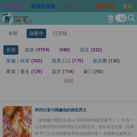
小蓝男同
极致肉便器
腐腐AI男神
禁漫天堂
友站
search
全部
连载中
已完结
全部
耽美
(9759)
(980)
甜文
(322)
穿越｜快穿
(303)
耽美工口
(179)
娱乐圈
(150)
重逢｜重生
(129)
架空
(114)
豪门
(92)
展開
男孕
(89)
校园
(86)
古代｜非现代
(67)
类
(64)
灵异
(64)
ABO
(63)
星际
(62)
年下攻
(53)
仙侠
(48)
现代都市
(28)
腹黑攻
(26)
猝死社畜与觊觎他的疯批男主
总裁系列
(23)
待分类
(22)
修仙
(16)
兽耳
(11)
（被觊觎沙雕受余浅vs.绿茶病娇疯批攻秦书） // 作为一
青梅竹马
(8)
位在家裡码代码猝死的工程师余浅，生前就是社畜，结果
穿书了之后还给傻逼系统当超级社畜！ 凌晨两点被男主