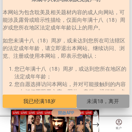
本网站为包含耽美及相关题材内容的成人向网站，可
能涉及露骨或暗示性描绘，仅面向年满十八（18）周
岁或您所在地区法定成年年龄以上的用户。
如您未满十八（18）周岁，或未达到您所在司法辖区
的法定成年年龄，请立即退出本网站。继续访问、浏
览、注册或使用本网站，即表示您确认：
您已年满十八（18）周岁，或达到您所在地区的
法定成年年龄；
您自愿选择访问本网站，并对可能接触到的内容
（包括但不限于文字、图片、音频、视频等）负
责；
我已经满18岁
未满18，离开
您所在地区法律允许您访问此类内容；
×
開啟APP
本网站对未成年人擅自访问所产生的一切法律后
果不承担任何责任。
账户
分类
切换小说
影片
遊戲