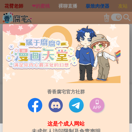
花臂老師
❤︎的蜜桃
裸聊直播
极致肉便器
友站
search
全部
一般
VIP
全部
韩漫
日漫
国漫
台漫
全部
连载中
已完结
进阶筛选
香香腐宅官方社群
APP
这是个成人网站
未成年人访问限制及免责声明