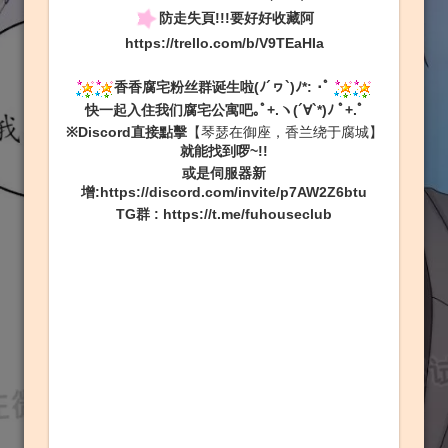
防走失頁!!!要好好收藏阿
https://trello.com/b/V9TEaHIa
香香腐宅粉丝群诞生啦(ﾉ´ヮ`)ﾉ*: ･ﾟ
快一起入住我们腐宅公寓吧｡ﾟ+.ヽ(´∀`*)ﾉ ﾟ+.ﾟ
※Discord直接點擊
【琴瑟在御座，香兰绕于腐城】
就能找到啰~!!
或是伺服器新
增:
https://discord.com/invite/p7AW2Z6btu
TG群
:
https://t.me/fuhouseclub