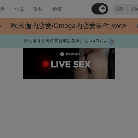
分类
小说
影片
遊戲
欧米伽的恋爱/Omega的恋爱事件
第06话
听说请香香喝奶茶就可以隐藏广告٩(◕ᗜ◕)و