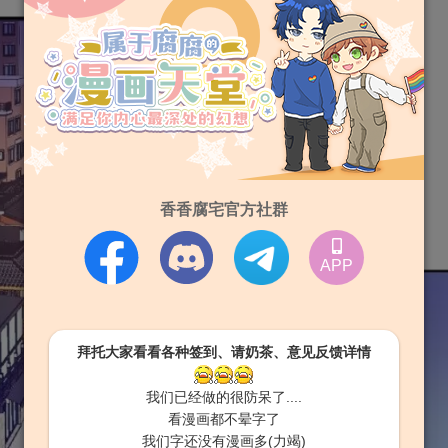
香香腐宅官方社群
APP
拜托大家看看各种签到、请奶茶、意见反馈详情
我们已经做的很防呆了....
看漫画都不晕字了
我们字还没有漫画多(力竭)