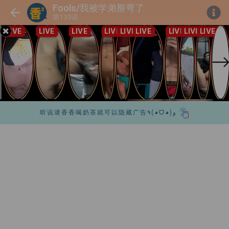
Fools/我被学弟掰弯了
第133话
听说请香香喝奶茶就可以隐藏广告٩(◕ᗜ◕)و