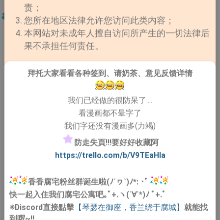
责；
您所在地区法律允许您访问此类内容；
本网站对未成年人擅自访问所产生的一切法律后
果不承担任何责任。
拜托大家看看各种签到、请奶茶、意见反馈详情
我们已经做的很防呆了....
看漫画都不晕字了
我们字还没有漫画多(力竭)
防走失頁!!!要好好收藏阿
https://trello.com/b/V9TEaHIa
香香腐宅粉丝群诞生啦(ﾉ´ヮ`)ﾉ*: ･ﾟ
快一起入住我们腐宅公寓吧｡ﾟ+.ヽ(´∀`*)ﾉ ﾟ+.ﾟ
※Discord直接點擊
【琴瑟在御座，香兰绕于腐城】
就能找
到啰~!!