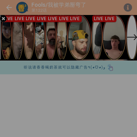
Fools/我被学弟掰弯了
第122话
听说请香香喝奶茶就可以隐藏广告٩(◕ᗜ◕)و