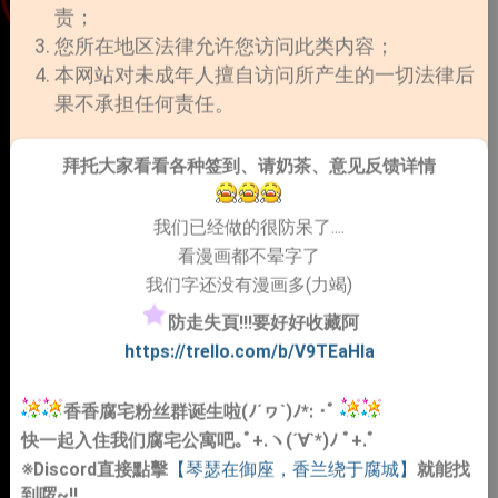
责；
您所在地区法律允许您访问此类内容；
本网站对未成年人擅自访问所产生的一切法律后
果不承担任何责任。
拜托大家看看各种签到、请奶茶、意见反馈详情
我们已经做的很防呆了....
看漫画都不晕字了
我们字还没有漫画多(力竭)
防走失頁!!!要好好收藏阿
https://trello.com/b/V9TEaHIa
香香腐宅粉丝群诞生啦(ﾉ´ヮ`)ﾉ*: ･ﾟ
快一起入住我们腐宅公寓吧｡ﾟ+.ヽ(´∀`*)ﾉ ﾟ+.ﾟ
※Discord直接點擊
【琴瑟在御座，香兰绕于腐城】
就能找
到啰~!!