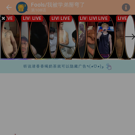
Fools/我被学弟掰弯了
第108话
听说请香香喝奶茶就可以隐藏广告٩(◕ᗜ◕)و