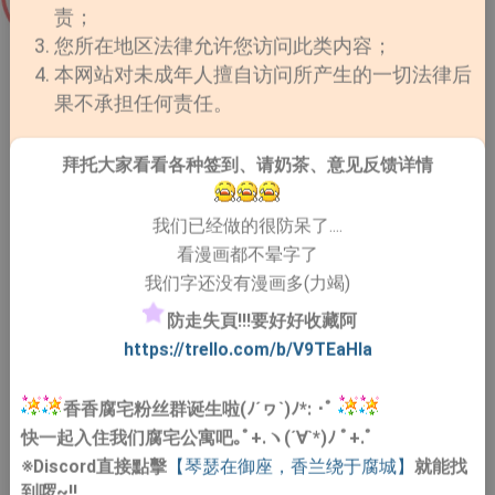
责；
您所在地区法律允许您访问此类内容；
本网站对未成年人擅自访问所产生的一切法律后
果不承担任何责任。
拜托大家看看各种签到、请奶茶、意见反馈详情
我们已经做的很防呆了....
看漫画都不晕字了
我们字还没有漫画多(力竭)
防走失頁!!!要好好收藏阿
https://trello.com/b/V9TEaHIa
香香腐宅粉丝群诞生啦(ﾉ´ヮ`)ﾉ*: ･ﾟ
快一起入住我们腐宅公寓吧｡ﾟ+.ヽ(´∀`*)ﾉ ﾟ+.ﾟ
※Discord直接點擊
【琴瑟在御座，香兰绕于腐城】
就能找
到啰~!!