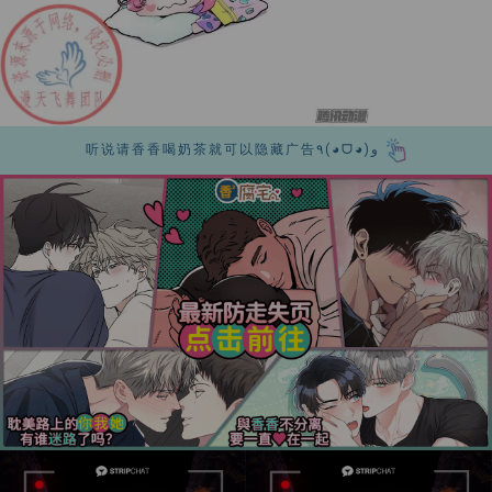
听说请香香喝奶茶就可以隐藏广告٩(◕ᗜ◕)و