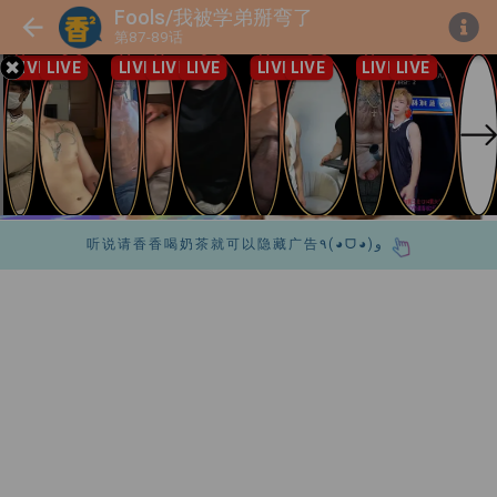
Fools/我被学弟掰弯了
第87-89话
听说请香香喝奶茶就可以隐藏广告٩(◕ᗜ◕)و