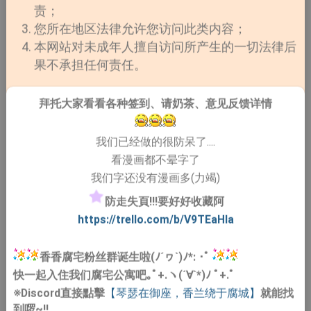
责；
您所在地区法律允许您访问此类内容；
本网站对未成年人擅自访问所产生的一切法律后
果不承担任何责任。
拜托大家看看各种签到、请奶茶、意见反馈详情
我们已经做的很防呆了....
看漫画都不晕字了
我们字还没有漫画多(力竭)
防走失頁!!!要好好收藏阿
https://trello.com/b/V9TEaHIa
香香腐宅粉丝群诞生啦(ﾉ´ヮ`)ﾉ*: ･ﾟ
快一起入住我们腐宅公寓吧｡ﾟ+.ヽ(´∀`*)ﾉ ﾟ+.ﾟ
※Discord直接點擊
【琴瑟在御座，香兰绕于腐城】
就能找
到啰~!!