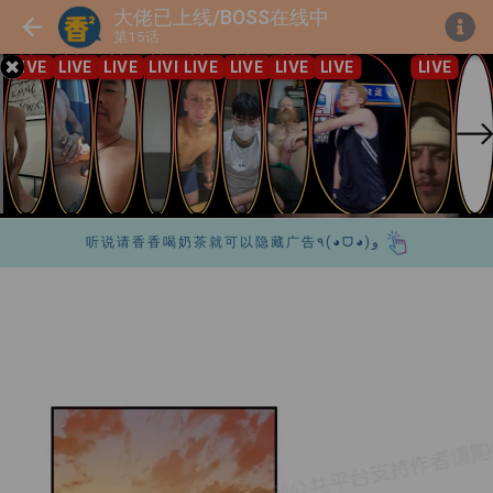
大佬已上线/BOSS在线中
第15话
听说请香香喝奶茶就可以隐藏广告٩(◕ᗜ◕)و