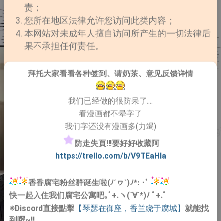
责；
您所在地区法律允许您访问此类内容；
本网站对未成年人擅自访问所产生的一切法律后
果不承担任何责任。
拜托大家看看各种签到、请奶茶、意见反馈详情
我们已经做的很防呆了....
看漫画都不晕字了
我们字还没有漫画多(力竭)
防走失頁!!!要好好收藏阿
https://trello.com/b/V9TEaHIa
香香腐宅粉丝群诞生啦(ﾉ´ヮ`)ﾉ*: ･ﾟ
快一起入住我们腐宅公寓吧｡ﾟ+.ヽ(´∀`*)ﾉ ﾟ+.ﾟ
※Discord直接點擊
【琴瑟在御座，香兰绕于腐城】
就能找
到啰~!!