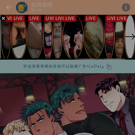
似同非同
第1话
听说请香香喝奶茶就可以隐藏广告٩(◕ᗜ◕)و