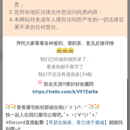
责；
您所在地区法律允许您访问此类内容；
本网站对未成年人擅自访问所产生的一切法律后
果不承担任何责任。
拜托大家看看各种签到、请奶茶、意见反馈详情
我们已经做的很防呆了....
看漫画都不晕字了
我们字还没有漫画多(力竭)
防走失頁!!!要好好收藏阿
https://trello.com/b/V9TEaHIa
香香腐宅粉丝群诞生啦(ﾉ´ヮ`)ﾉ*: ･ﾟ
快一起入住我们腐宅公寓吧｡ﾟ+.ヽ(´∀`*)ﾉ ﾟ+.ﾟ
※Discord直接點擊
【琴瑟在御座，香兰绕于腐城】
就能找
到啰~!!