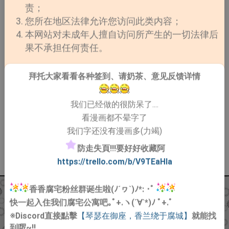
责；
您所在地区法律允许您访问此类内容；
本网站对未成年人擅自访问所产生的一切法律后
果不承担任何责任。
拜托大家看看各种签到、请奶茶、意见反馈详情
我们已经做的很防呆了....
看漫画都不晕字了
我们字还没有漫画多(力竭)
防走失頁!!!要好好收藏阿
https://trello.com/b/V9TEaHIa
香香腐宅粉丝群诞生啦(ﾉ´ヮ`)ﾉ*: ･ﾟ
快一起入住我们腐宅公寓吧｡ﾟ+.ヽ(´∀`*)ﾉ ﾟ+.ﾟ
※Discord直接點擊
【琴瑟在御座，香兰绕于腐城】
就能找
到啰~!!