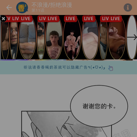
不浪漫/拒绝浪漫
第11话
听说请香香喝奶茶就可以隐藏广告٩(◕ᗜ◕)و