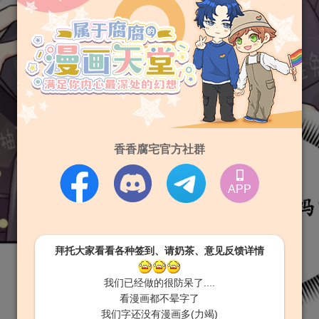
香香腐宅官方社群
APP
拜托大家看看各种签到、请奶茶、意见反馈详情
我们已经做的很防呆了....
看漫画都不晕字了
我们字还没有漫画多(力竭)