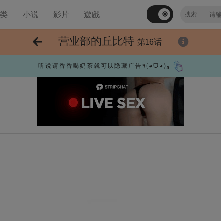
分类
小说
影片
遊戲
营业部的丘比特
第16话
听说请香香喝奶茶就可以隐藏广告٩(◕ᗜ◕)و