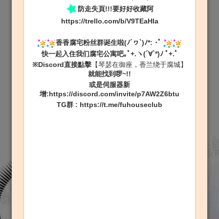
防走失頁!!!要好好收藏阿
https://trello.com/b/V9TEaHIa
香香腐宅粉丝群诞生啦(ﾉ´ヮ`)ﾉ*: ･ﾟ
快一起入住我们腐宅公寓吧｡ﾟ+.ヽ(´∀`*)ﾉ ﾟ+.ﾟ
※Discord直接點擊
【琴瑟在御座，香兰绕于腐城】
就能找到啰~!!
或是伺服器新
增:
https://discord.com/invite/p7AW2Z6btu
TG群
:
https://t.me/fuhouseclub