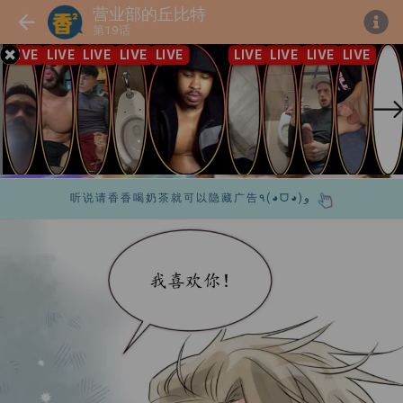
营业部的丘比特
第19话
听说请香香喝奶茶就可以隐藏广告٩(◕ᗜ◕)و