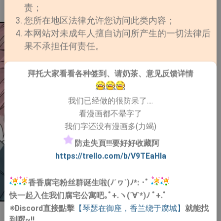
责；
您所在地区法律允许您访问此类内容；
本网站对未成年人擅自访问所产生的一切法律后
果不承担任何责任。
拜托大家看看各种签到、请奶茶、意见反馈详情
我们已经做的很防呆了....
看漫画都不晕字了
我们字还没有漫画多(力竭)
防走失頁!!!要好好收藏阿
https://trello.com/b/V9TEaHIa
香香腐宅粉丝群诞生啦(ﾉ´ヮ`)ﾉ*: ･ﾟ
快一起入住我们腐宅公寓吧｡ﾟ+.ヽ(´∀`*)ﾉ ﾟ+.ﾟ
※Discord直接點擊
【琴瑟在御座，香兰绕于腐城】
就能找
到啰~!!