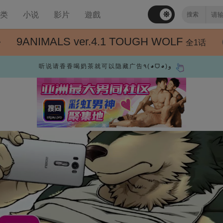
分类
小说
影片
遊戲
9ANIMALS ver.4.1 TOUGH WOLF
全1话
听说请香香喝奶茶就可以隐藏广告٩(◕ᗜ◕)و