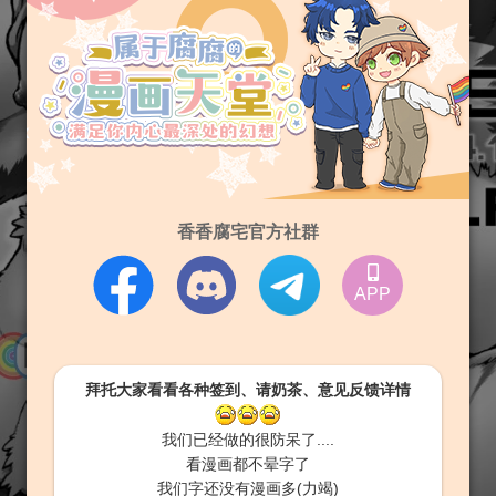
香香腐宅官方社群
APP
拜托大家看看各种签到、请奶茶、意见反馈详情
我们已经做的很防呆了....
看漫画都不晕字了
我们字还没有漫画多(力竭)