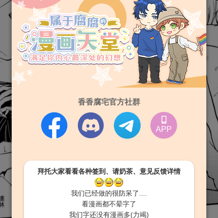
香香腐宅官方社群
APP
拜托大家看看各种签到、请奶茶、意见反馈详情
我们已经做的很防呆了....
看漫画都不晕字了
我们字还没有漫画多(力竭)