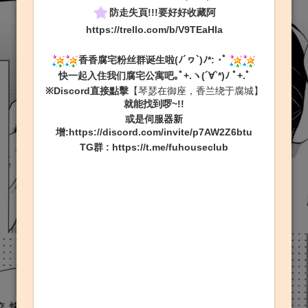
防走失頁!!!要好好收藏阿
https://trello.com/b/V9TEaHIa
香香腐宅粉丝群诞生啦(ﾉ´ヮ`)ﾉ*: ･ﾟ
快一起入住我们腐宅公寓吧｡ﾟ+.ヽ(´∀`*)ﾉ ﾟ+.ﾟ
※Discord直接點擊
【琴瑟在御座，香兰绕于腐城】
就能找到啰~!!
或是伺服器新
增:
https://discord.com/invite/p7AW2Z6btu
TG群
:
https://t.me/fuhouseclub