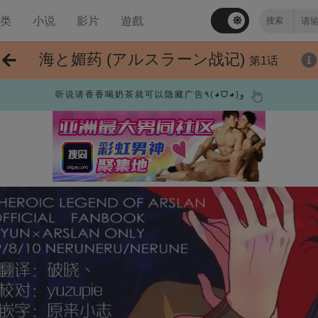
分类
小说
影片
遊戲
海と媚药 (アルスラーン战记)
第1话
听说请香香喝奶茶就可以隐藏广告٩(◕ᗜ◕)و