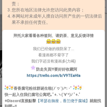
责；
您所在地区法律允许您访问此类内容；
本网站对未成年人擅自访问所产生的一切法律后
果不承担任何责任。
拜托大家看看各种签到、请奶茶、意见反馈详情
我们已经做的很防呆了....
看漫画都不晕字了
我们字还没有漫画多(力竭)
防走失頁!!!要好好收藏阿
https://trello.com/b/V9TEaHIa
香香腐宅粉丝群诞生啦(ﾉ´ヮ`)ﾉ*: ･ﾟ
快一起入住我们腐宅公寓吧｡ﾟ+.ヽ(´∀`*)ﾉ ﾟ+.ﾟ
※Discord直接點擊
【琴瑟在御座，香兰绕于腐城】
就能找
到啰~!!