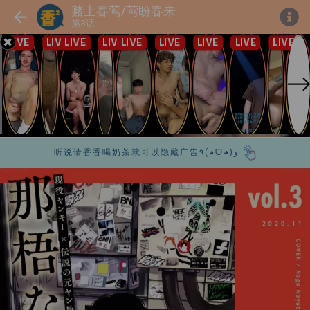
赌上春莺/莺盼春来
第3话
听说请香香喝奶茶就可以隐藏广告٩(◕ᗜ◕)و