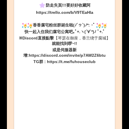
防走失頁!!!要好好收藏阿
https://trello.com/b/V9TEaHIa
香香腐宅粉丝群诞生啦(ﾉ´ヮ`)ﾉ*: ･ﾟ
快一起入住我们腐宅公寓吧｡ﾟ+.ヽ(´∀`*)ﾉ ﾟ+.ﾟ
※Discord直接點擊
【琴瑟在御座，香兰绕于腐城】
就能找到啰~!!
或是伺服器新
增:
https://discord.com/invite/p7AW2Z6btu
TG群
:
https://t.me/fuhouseclub