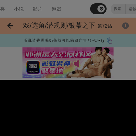
分类
小说
影片
遊戲
戏/选角/潜规则/银幕之下
第72话
听说请香香喝奶茶就可以隐藏广告٩(◕ᗜ◕)و