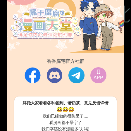
香香腐宅官方社群
APP
拜托大家看看各种签到、请奶茶、意见反馈详情
我们已经做的很防呆了....
看漫画都不晕字了
我们字还没有漫画多(力竭)