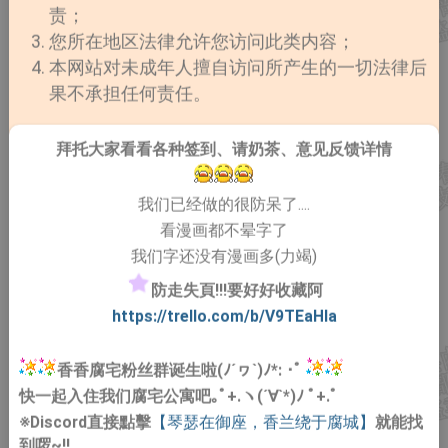
责；
您所在地区法律允许您访问此类内容；
本网站对未成年人擅自访问所产生的一切法律后
果不承担任何责任。
拜托大家看看各种签到、请奶茶、意见反馈详情
我们已经做的很防呆了....
看漫画都不晕字了
我们字还没有漫画多(力竭)
防走失頁!!!要好好收藏阿
https://trello.com/b/V9TEaHIa
香香腐宅粉丝群诞生啦(ﾉ´ヮ`)ﾉ*: ･ﾟ
快一起入住我们腐宅公寓吧｡ﾟ+.ヽ(´∀`*)ﾉ ﾟ+.ﾟ
※Discord直接點擊
【琴瑟在御座，香兰绕于腐城】
就能找
到啰~!!