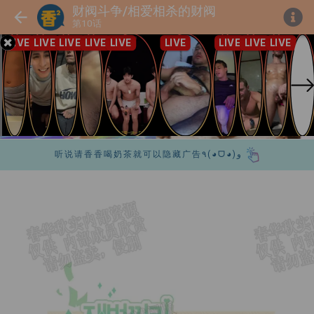
财阀斗争/相爱相杀的财阀
第10话
听说请香香喝奶茶就可以隐藏广告٩(◕ᗜ◕)و