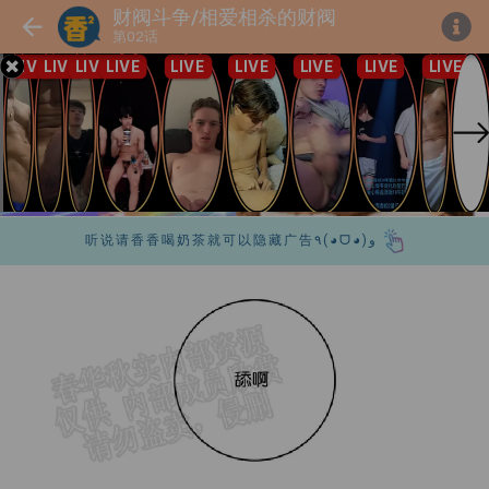
财阀斗争/相爱相杀的财阀
第02话
听说请香香喝奶茶就可以隐藏广告٩(◕ᗜ◕)و