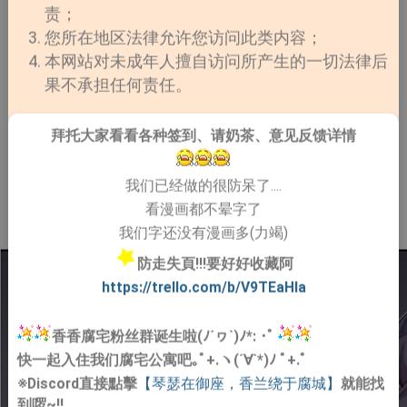
责；
您所在地区法律允许您访问此类内容；
本网站对未成年人擅自访问所产生的一切法律后
果不承担任何责任。
拜托大家看看各种签到、请奶茶、意见反馈详情
我们已经做的很防呆了....
看漫画都不晕字了
我们字还没有漫画多(力竭)
防走失頁!!!要好好收藏阿
https://trello.com/b/V9TEaHIa
香香腐宅粉丝群诞生啦(ﾉ´ヮ`)ﾉ*: ･ﾟ
快一起入住我们腐宅公寓吧｡ﾟ+.ヽ(´∀`*)ﾉ ﾟ+.ﾟ
※Discord直接點擊
【琴瑟在御座，香兰绕于腐城】
就能找
到啰~!!