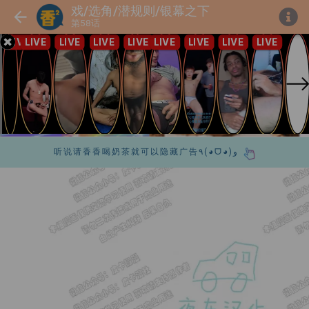
戏/选角/潜规则/银幕之下
第58话
听说请香香喝奶茶就可以隐藏广告٩(◕ᗜ◕)و