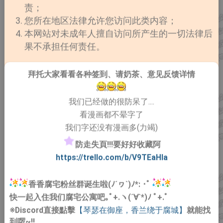
责；
您所在地区法律允许您访问此类内容；
本网站对未成年人擅自访问所产生的一切法律后
果不承担任何责任。
拜托大家看看各种签到、请奶茶、意见反馈详情
我们已经做的很防呆了....
看漫画都不晕字了
我们字还没有漫画多(力竭)
防走失頁!!!要好好收藏阿
https://trello.com/b/V9TEaHIa
香香腐宅粉丝群诞生啦(ﾉ´ヮ`)ﾉ*: ･ﾟ
快一起入住我们腐宅公寓吧｡ﾟ+.ヽ(´∀`*)ﾉ ﾟ+.ﾟ
※Discord直接點擊
【琴瑟在御座，香兰绕于腐城】
就能找
到啰~!!