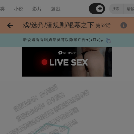
分类
小说
影片
遊戲
戏/选角/潜规则/银幕之下
第52话
听说请香香喝奶茶就可以隐藏广告٩(◕ᗜ◕)و