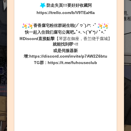
防走失頁!!!要好好收藏阿
https://trello.com/b/V9TEaHIa
香香腐宅粉丝群诞生啦(ﾉ´ヮ`)ﾉ*: ･ﾟ
快一起入住我们腐宅公寓吧｡ﾟ+.ヽ(´∀`*)ﾉ ﾟ+.ﾟ
※Discord直接點擊
【琴瑟在御座，香兰绕于腐城】
就能找到啰~!!
或是伺服器新
增:
https://discord.com/invite/p7AW2Z6btu
TG群
:
https://t.me/fuhouseclub