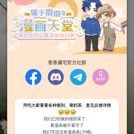
香香腐宅官方社群
APP
拜托大家看看各种签到、请奶茶、意见反馈详情
我们已经做的很防呆了....
看漫画都不晕字了
我们字还没有漫画多(力竭)