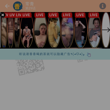
常青
第29话
听说请香香喝奶茶就可以隐藏广告٩(◕ᗜ◕)و