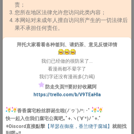
责；
您所在地区法律允许您访问此类内容；
本网站对未成年人擅自访问所产生的一切法律后
果不承担任何责任。
拜托大家看看各种签到、请奶茶、意见反馈详情
我们已经做的很防呆了....
看漫画都不晕字了
我们字还没有漫画多(力竭)
防走失頁!!!要好好收藏阿
https://trello.com/b/V9TEaHIa
香香腐宅粉丝群诞生啦(ﾉ´ヮ`)ﾉ*: ･ﾟ
快一起入住我们腐宅公寓吧｡ﾟ+.ヽ(´∀`*)ﾉ ﾟ+.ﾟ
※Discord直接點擊
【琴瑟在御座，香兰绕于腐城】
就能找
到啰~!!