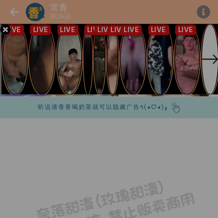
常青
第26话
听说请香香喝奶茶就可以隐藏广告٩(◕ᗜ◕)و