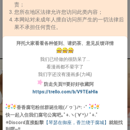
责；
您所在地区法律允许您访问此类内容；
本网站对未成年人擅自访问所产生的一切法律后
果不承担任何责任。
拜托大家看看各种签到、请奶茶、意见反馈详情
我们已经做的很防呆了....
看漫画都不晕字了
我们字还没有漫画多(力竭)
防走失頁!!!要好好收藏阿
https://trello.com/b/V9TEaHIa
香香腐宅粉丝群诞生啦(ﾉ´ヮ`)ﾉ*: ･ﾟ
快一起入住我们腐宅公寓吧｡ﾟ+.ヽ(´∀`*)ﾉ ﾟ+.ﾟ
※Discord直接點擊
【琴瑟在御座，香兰绕于腐城】
就能找
到啰~!!