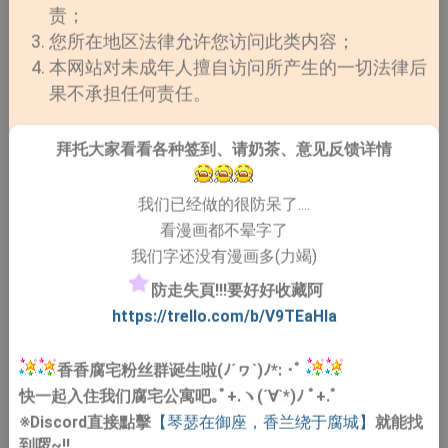
责；
您所在地区法律允许您访问此类内容；
本网站对未成年人擅自访问所产生的一切法律后
果不承担任何责任。
拜托大家看看各种签到、请奶茶、意见反馈详情
我们已经做的很防呆了....
看漫画都不晕字了
我们字还没有漫画多(力竭)
防走失頁!!!要好好收藏阿
https://trello.com/b/V9TEaHIa
香香腐宅粉丝群诞生啦(ﾉ´ヮ`)ﾉ*: ･ﾟ
快一起入住我们腐宅公寓吧｡ﾟ+.ヽ(´∀`*)ﾉ ﾟ+.ﾟ
※Discord直接點擊
【琴瑟在御座，香兰绕于腐城】
就能找
到啰~!!