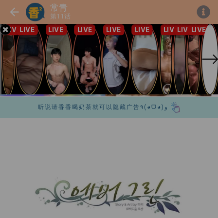
常青
第11话
听说请香香喝奶茶就可以隐藏广告٩(◕ᗜ◕)و