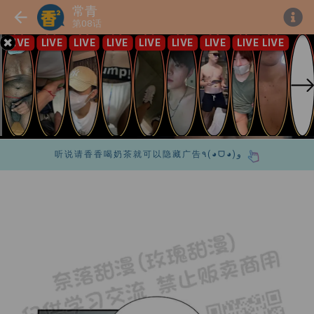
常青
第08话
听说请香香喝奶茶就可以隐藏广告٩(◕ᗜ◕)و