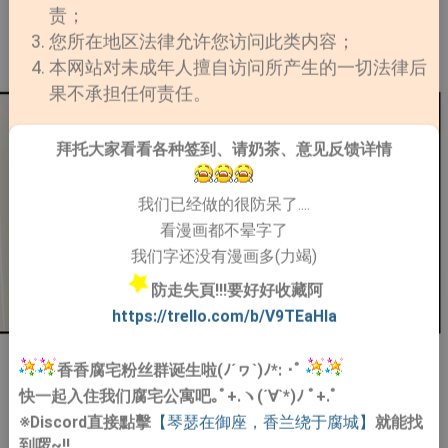
责；
您所在地区法律允许您访问此类内容；
本网站对未成年人擅自访问所产生的一切法律后
果不承担任何责任。
拜托大家看看各种签到、请奶茶、意见反馈详情
我们已经做的很防呆了....
看漫画都不晕字了
我们字还没有漫画多(力竭)
防走失頁!!!要好好收藏阿
https://trello.com/b/V9TEaHIa
香香腐宅粉丝群诞生啦(ﾉ´ヮ`)ﾉ*: ･ﾟ
快一起入住我们腐宅公寓吧｡ﾟ+.ヽ(´∀`*)ﾉ ﾟ+.ﾟ
※Discord直接點擊
【琴瑟在御座，香兰绕于腐城】
就能找
到啰~!!