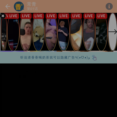
常青
第01话
听说请香香喝奶茶就可以隐藏广告٩(◕ᗜ◕)و