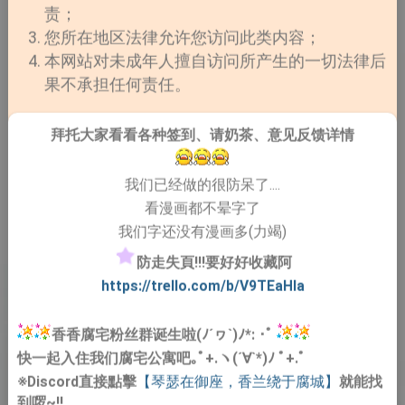
责；
您所在地区法律允许您访问此类内容；
本网站对未成年人擅自访问所产生的一切法律后
果不承担任何责任。
拜托大家看看各种签到、请奶茶、意见反馈详情
我们已经做的很防呆了....
看漫画都不晕字了
我们字还没有漫画多(力竭)
防走失頁!!!要好好收藏阿
https://trello.com/b/V9TEaHIa
香香腐宅粉丝群诞生啦(ﾉ´ヮ`)ﾉ*: ･ﾟ
快一起入住我们腐宅公寓吧｡ﾟ+.ヽ(´∀`*)ﾉ ﾟ+.ﾟ
※Discord直接點擊
【琴瑟在御座，香兰绕于腐城】
就能找
到啰~!!