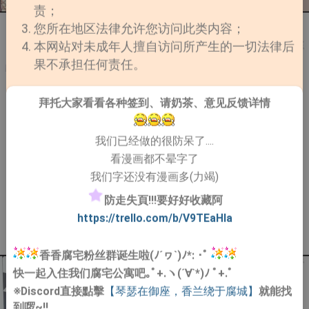
责；
您所在地区法律允许您访问此类内容；
本网站对未成年人擅自访问所产生的一切法律后
果不承担任何责任。
拜托大家看看各种签到、请奶茶、意见反馈详情
我们已经做的很防呆了....
看漫画都不晕字了
我们字还没有漫画多(力竭)
防走失頁!!!要好好收藏阿
https://trello.com/b/V9TEaHIa
香香腐宅粉丝群诞生啦(ﾉ´ヮ`)ﾉ*: ･ﾟ
快一起入住我们腐宅公寓吧｡ﾟ+.ヽ(´∀`*)ﾉ ﾟ+.ﾟ
※Discord直接點擊
【琴瑟在御座，香兰绕于腐城】
就能找
到啰~!!