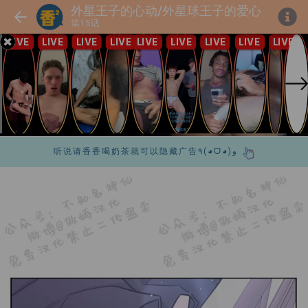
外星王子的心动/外星球王子的爱心
第15话
听说请香香喝奶茶就可以隐藏广告٩(◕ᗜ◕)و