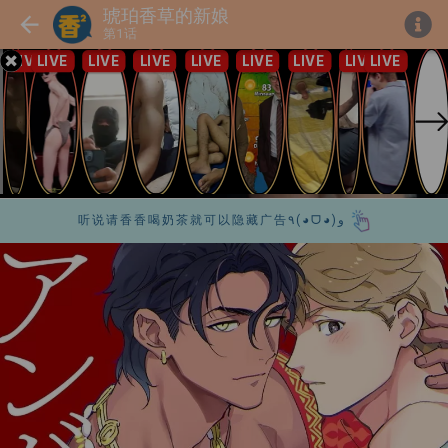
琥珀香草的新娘
第1话
听说请香香喝奶茶就可以隐藏广告٩(◕ᗜ◕)و