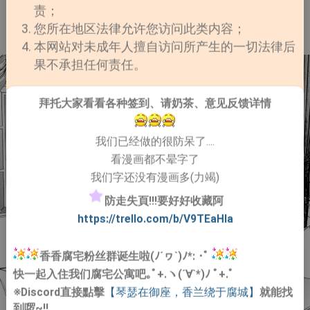
责；
您所在地区法律允许您访问此类内容；
本网站对未成年人擅自访问所产生的一切法律后
果不承担任何责任。
拜托大家看看各种签到、请奶茶、意见反馈详情
我们已经做的很防呆了....
看漫画都不晕字了
我们字还没有漫画多(力竭)
防走失頁!!!要好好收藏阿
https://trello.com/b/V9TEaHIa
香香腐宅粉丝群诞生啦(ﾉ´ヮ`)ﾉ*: ･ﾟ
快一起入住我们腐宅公寓吧｡ﾟ+.ヽ(´∀`*)ﾉ ﾟ+.ﾟ
※Discord直接點擊
【琴瑟在御座，香兰绕于腐城】
就能找
到啰~!!