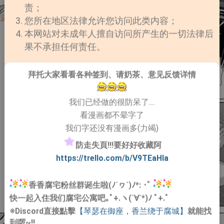
责；
您所在地区法律允许您访问此类内容；
本网站对未成年人擅自访问所产生的一切法律后
果不承担任何责任。
拜托大家看看各种签到、请奶茶、意见反馈详情
我们已经做的很防呆了....
看漫画都不晕字了
我们字还没有漫画多(力竭)
防走失頁!!!要好好收藏阿
https://trello.com/b/V9TEaHIa
香香腐宅粉丝群诞生啦(ﾉ´ヮ`)ﾉ*: ･ﾟ
快一起入住我们腐宅公寓吧｡ﾟ+.ヽ(´∀`*)ﾉ ﾟ+.ﾟ
※Discord直接點擊
【琴瑟在御座，香兰绕于腐城】
就能找
到啰~!!