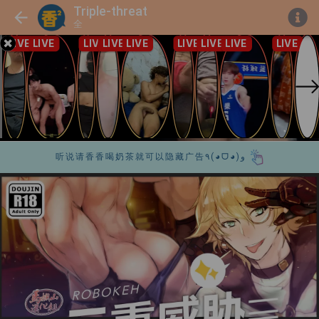
Triple-threat
全
听说请香香喝奶茶就可以隐藏广告٩(◕ᗜ◕)و