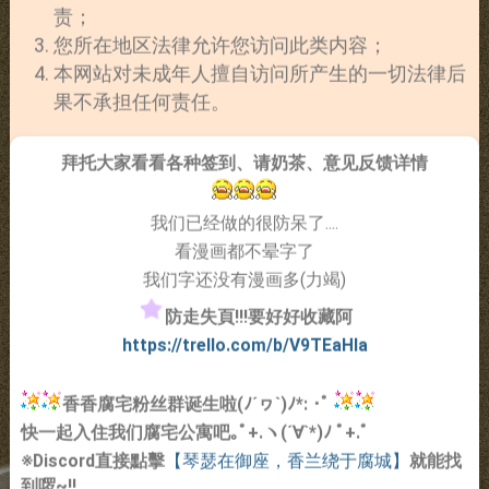
责；
您所在地区法律允许您访问此类内容；
本网站对未成年人擅自访问所产生的一切法律后
果不承担任何责任。
拜托大家看看各种签到、请奶茶、意见反馈详情
我们已经做的很防呆了....
看漫画都不晕字了
我们字还没有漫画多(力竭)
防走失頁!!!要好好收藏阿
https://trello.com/b/V9TEaHIa
香香腐宅粉丝群诞生啦(ﾉ´ヮ`)ﾉ*: ･ﾟ
快一起入住我们腐宅公寓吧｡ﾟ+.ヽ(´∀`*)ﾉ ﾟ+.ﾟ
※Discord直接點擊
【琴瑟在御座，香兰绕于腐城】
就能找
到啰~!!