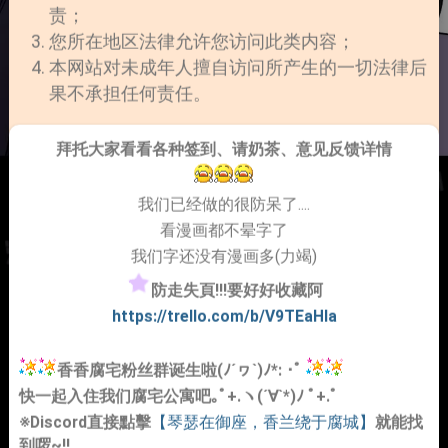
责；
您所在地区法律允许您访问此类内容；
本网站对未成年人擅自访问所产生的一切法律后
果不承担任何责任。
拜托大家看看各种签到、请奶茶、意见反馈详情
我们已经做的很防呆了....
看漫画都不晕字了
我们字还没有漫画多(力竭)
防走失頁!!!要好好收藏阿
https://trello.com/b/V9TEaHIa
香香腐宅粉丝群诞生啦(ﾉ´ヮ`)ﾉ*: ･ﾟ
快一起入住我们腐宅公寓吧｡ﾟ+.ヽ(´∀`*)ﾉ ﾟ+.ﾟ
※Discord直接點擊
【琴瑟在御座，香兰绕于腐城】
就能找
到啰~!!