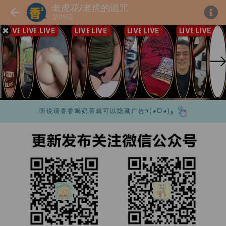
老虎花/老虎的诅咒
第05话
听说请香香喝奶茶就可以隐藏广告٩(◕ᗜ◕)و