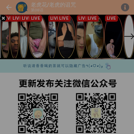
老虎花/老虎的诅咒
第08话
听说请香香喝奶茶就可以隐藏广告٩(◕ᗜ◕)و