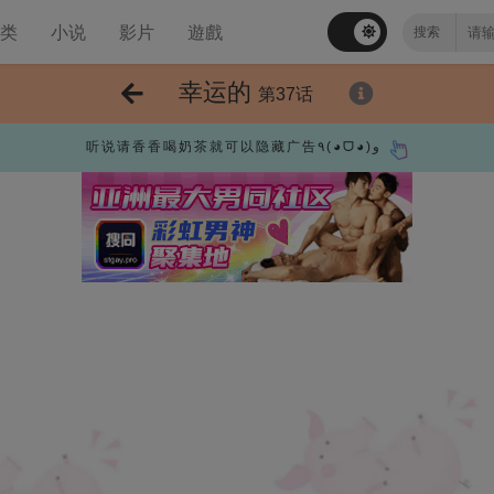
分类
小说
影片
遊戲
幸运的
第37话
听说请香香喝奶茶就可以隐藏广告٩(◕ᗜ◕)و