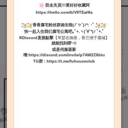
防走失頁!!!要好好收藏阿
https://trello.com/b/V9TEaHIa
香香腐宅粉丝群诞生啦(ﾉ´ヮ`)ﾉ*: ･ﾟ
快一起入住我们腐宅公寓吧｡ﾟ+.ヽ(´∀`*)ﾉ ﾟ+.ﾟ
※Discord直接點擊
【琴瑟在御座，香兰绕于腐城】
就能找到啰~!!
或是伺服器新
增:
https://discord.com/invite/p7AW2Z6btu
TG群
:
https://t.me/fuhouseclub